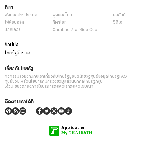
กีฬา
ฟุตบอลต่่างประเทศ
ฟุตบอลไทย
คอลัมน์
ไฟต์สปอร์ต
กีฬาโลก
วิดีโอ
แกลเลอรี่
Carabao 7-a-Side Cup
ช็อปปิ้ง
ไทยรัฐอีเวนต์
เกี่ยวกับไทยรัฐ
กิจกรรม
ร่วมงานกับเรา
เกี่ยวกับไทยรัฐ
มูลนิธิไทยรัฐ
ศูนย์ข้อมูลไทยรัฐ
FAQ
ศูนย์ช่วยเหลือ
นโยบายคุ้มครองข้อมูลส่วนบุคคลไทยรัฐกรุ๊ป
เงื่อนไขข้อตกลงการใช้บริการ
ติดต่อเรา
ติดต่อโฆษณา
ติดตามเราได้ที่
Application
My THAIRATH