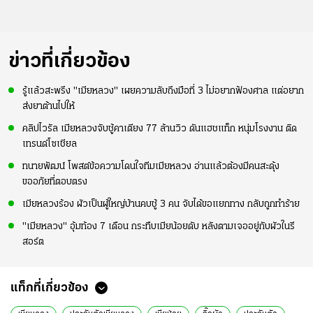
ข่าวที่เกี่ยวข้อง
รู้แล้วสะพรึง "เมียหลวง" เผยความลับถึงมือที่ 3 ไม่อยากฟ้องศาล แต่อยาก
ส่งยาต้านไปให้
คลิปไวรัล เมียหลวงจับชู้คาเตียง 77 ล้านวิว ดันแฮชแท็ก หนุ่มโรงงาน ติด
เทรนด์โซเชียล
ทนายพัฒน์ โพสต์ข้อความโดนใจทีมเมียหลวง อ่านแล้วต้องมีคนสะดุ้ง
ขออภัยที่ตอบตรง
เมียหลวงร้อง ผัวเป็นผู้ใหญ่บ้านคบชู้ 3 คน จับได้ขอแยกทาง กลับถูกทำร้าย
"เมียหลวง" อุ้มท้อง 7 เดือน กระทืบเมียน้อยดับ หลังตามเจออยู่กับผัวในรี
สอร์ต
แท็กที่เกี่ยวข้อง