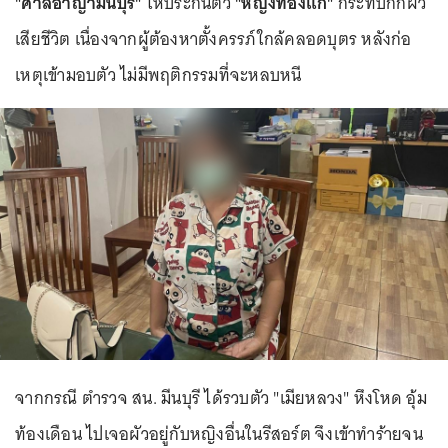
"ศาลอาญามีนบุรี"
ให้ประกันตัว
"หญิงท้องแก่"
กระทืบกิ๊กผัว
เสียชีวิต เนื่องจากผู้ต้องหาตั้งครรภ์ใกล้คลอดบุตร หลังก่อ
เหตุเข้ามอบตัว ไม่มีพฤติกรรมที่จะหลบหนี
จากกรณี ตำรวจ สน. มีนบุรี ได้รวบตัว "เมียหลวง" หึงโหด อุ้ม
ท้องเดือน ไปเจอผัวอยู่กับหญิงอื่นในรีสอร์ต จึงเข้าทำร้ายจน