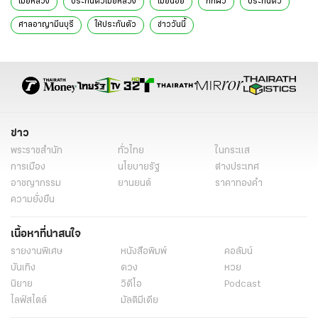
เมียหลวง
ประกันตัวเมียหลวง
เมียน้อย
กิ๊กผัว
ประกันตัว
ศาลอาญามีนบุรี
ให้ประกันตัว
ข่าววันนี้
ข่าว
พระราชสำนัก
ทั่วไทย
ในกระแส
การเมือง
นโยบายรัฐ
ต่างประเทศ
อาชญากรรม
ยานยนต์
ราคาทองคำ
ความยั่งยืน
เนื้อหาที่น่าสนใจ
รายงานพิเศษ
หนังสือพิมพ์
คอลัมน์
บันเทิง
ดวง
หวย
นิยาย
วิดีโอ
Podcast
ไลฟ์สไตล์
มัลติมีเดีย