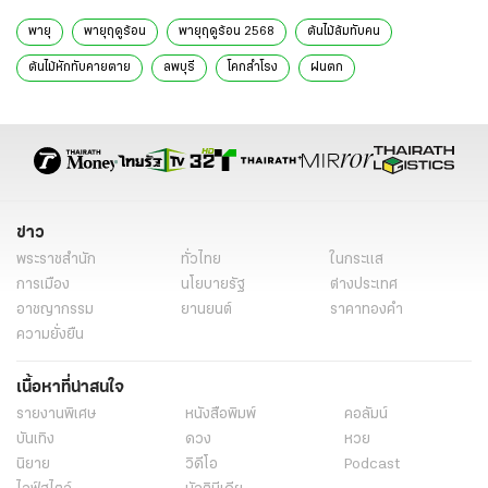
พายุ
พายุฤดูร้อน
พายุฤดูร้อน 2568
ต้นไม้ล้มทับคน
ต้นไม้หักทับคายตาย
ลพบุรี
โคกสําโรง
ฝนตก
ข่าว
พระราชสำนัก
ทั่วไทย
ในกระแส
การเมือง
นโยบายรัฐ
ต่างประเทศ
อาชญากรรม
ยานยนต์
ราคาทองคำ
ความยั่งยืน
เนื้อหาที่น่าสนใจ
รายงานพิเศษ
หนังสือพิมพ์
คอลัมน์
บันเทิง
ดวง
หวย
นิยาย
วิดีโอ
Podcast