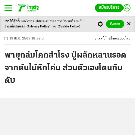
สมัครบริการ
เราใช้คุ้กกี้
เพื่อให้ทุกคนได้ประสบ
การณ์การใช้งานที่ดียิ่งขึ้น
+
ก
ก
-ก
รับทราบ
อ่านเพิ่มเติมคลิก
(Privacy Policy)
และ
(Cookie Policy)
19 เม.ย. 2568 18:29 น.
ข่าว
ทั่วไทย
ไทยรัฐออนไลน์
พายุถล่มโคกสำโรง ปู่ผลักหลานรอด
จากต้นไม้หักโค่น ส่วนตัวเองโดนทับ
ดับ
...