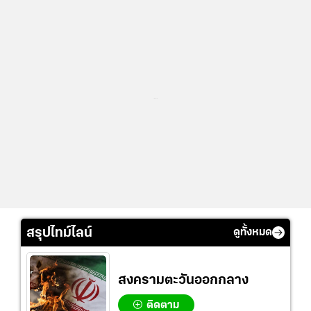
...
สรุปไทม์ไลน์
ดูทั้งหมด
สงครามตะวันออกกลาง
ติดตาม