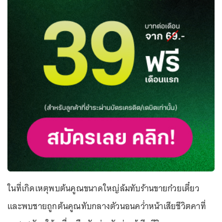
ในที่เกิดเหตุพบต้นคูณขนาดใหญ่ล้มทับร้านขายก๋วยเตี๋ยว
และพบชายถูกต้นคูณทับกลางตัวนอนคว่ำหน้าเสียชีวิตคาที่