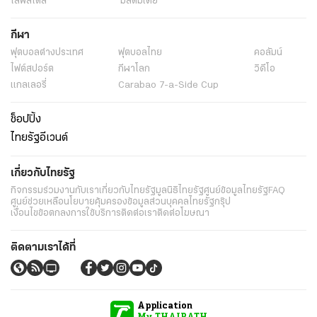
ไลฟ์สไตล์
มัลติมีเดีย
กีฬา
ฟุตบอลต่่างประเทศ
ฟุตบอลไทย
คอลัมน์
ไฟต์สปอร์ต
กีฬาโลก
วิดีโอ
แกลเลอรี่
Carabao 7-a-Side Cup
ช็อปปิ้ง
ไทยรัฐอีเวนต์
เกี่ยวกับไทยรัฐ
กิจกรรม
ร่วมงานกับเรา
เกี่ยวกับไทยรัฐ
มูลนิธิไทยรัฐ
ศูนย์ข้อมูลไทยรัฐ
FAQ
ศูนย์ช่วยเหลือ
นโยบายคุ้มครองข้อมูลส่วนบุคคลไทยรัฐกรุ๊ป
เงื่อนไขข้อตกลงการใช้บริการ
ติดต่อเรา
ติดต่อโฆษณา
ติดตามเราได้ที่
Application