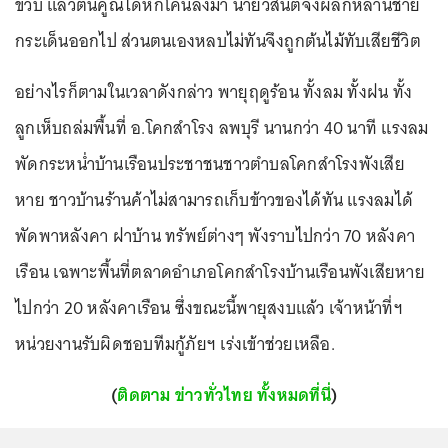
ขวบ แล้วต้นคูณได้หักโค่นลงมา นายวสันต์จึงผลักหลานชาย
กระเด็นออกไป ส่วนตนเองหลบไม่ทันจึงถูกต้นไม้ทับเสียชีวิต
อย่างไรก็ตามในเวลาดังกล่าว พายุฤดูร้อน ทั้งลม ทั้งฝน ทั้ง
ลูกเห็บถล่มพื้นที่ อ.โคกสำโรง ลพบุรี นานกว่า 40 นาที แรงลม
พัดกระหน่ำบ้านเรือนประชาชนชาวตำบลโคกสำโรงพังเสีย
หาย ชาวบ้านร้านค้าไม่สามารถเก็บข้าวของได้ทัน แรงลมได้
พัดพาหลังคา ฝาบ้าน ทรัพย์ต่างๆ พังราบไปกว่า 70 หลังคา
เรือน เฉพาะพื้นที่ตลาดอำเภอโคกสำโรงบ้านเรือนพังเสียหาย
ไปกว่า 20 หลังคาเรือน ซึ่งขณะนี้พายุสงบแล้ว เจ้าหน้าที่ฯ
หน่วยงานรับผิดชอบทีมกู้ภัยฯ เร่งเข้าช่วยเหลือ.
(
ติดตาม ข่าวทั่วไทย ทั้งหมดที่นี่
)