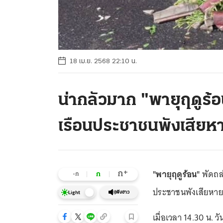
18 เม.ย. 2568 22:10 น.
น่ากลัวมาก "พายุฤดูร้อ
เรือนประชาชนพังเสียห
"พายุฤดูร้อน"
พัดถล่
+
ก
ก
-ก
ประชาชนพังเสียหายก
ฟังข่าว
Light
เมื่อเวลา 14.30 น. ว