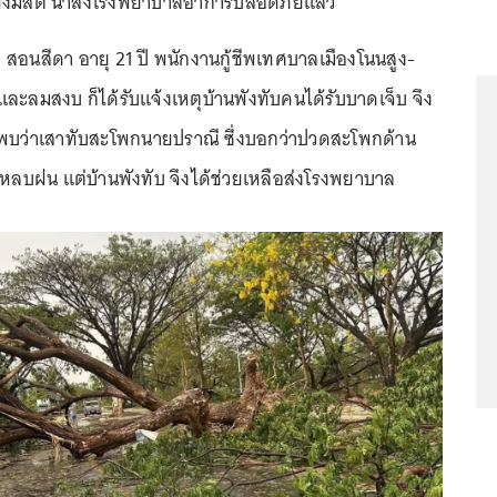
ยังมีสติ นำส่งโรงพยาบาลอาการปลอดภัยแล้ว
ย สอนสีดา อายุ 21 ปี พนักงานกู้ชีพเทศบาลเมืองโนนสูง-
นและลมสงบ ก็ได้รับแจ้งเหตุบ้านพังทับคนได้รับบาดเจ็บ จึง
ุ พบว่าเสาทับสะโพกนายปราณี ซึ่งบอกว่าปวดสะโพกด้าน
มาหลบฝน แต่บ้านพังทับ จึงได้ช่วยเหลือส่งโรงพยาบาล