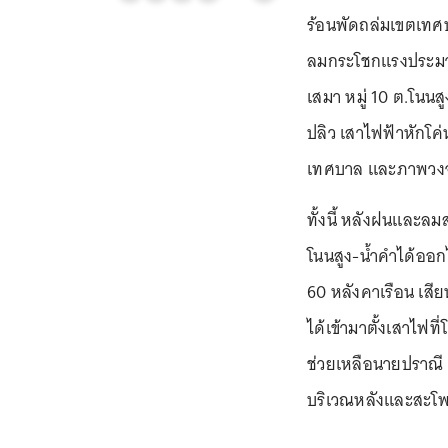
ร้อนพัดถล่มเขตเทศบ
ลมกระโชกแรงประมาณ
เสมา หมู่ 10 ต.โนนส
ปลิว เสาไฟฟ้าหักโค
เทศบาล และภาพวงจรป
ทั้งนี้ หลังฝนและล
โนนสูง-น้ำคำได้ออก
60 หลังคาเรือน เสีย
ได้เข้ามาตั้งเสาไฟที
ช่วยเหลือนายปราณี ศ
บริเวณหลังและสะโพ