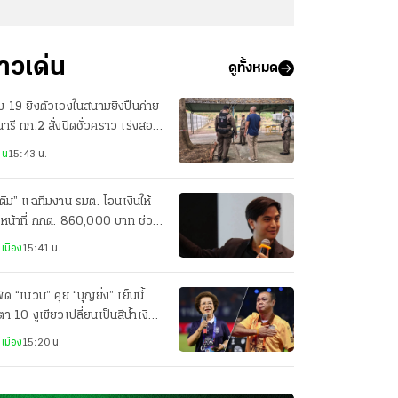
่าวเด่น
ดูทั้งหมด
่ม 19 ยิงตัวเองในสนามยิงปืนค่าย
นารี ทภ.2 สั่งปิดชั่วคราว เร่งสอบ
เท็จจริง
าน
15:43 น.
ติม” แฉทีมงาน รมต. โอนเงินให้
าหน้าที่ กกต. 860,000 บาท ช่วง
ือก สว. 2567
เมือง
15:41 น.
ัด “เนวิน” คุย “บุญยิ่ง” เย็นนี้
ตา 10 งูเขียวเปลี่ยนเป็นสีน้ำเงิน
อไม่
เมือง
15:20 น.