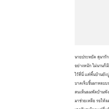
นายประหยัด สุนารักษ์
อย่างหนัก ไม่นานก็
ไว้ที่นี่ แต่พื้นบ้า
บาดเจ็บขึ้นมาหลบบนบ
ตนเห็นลมพัดบ้านพั
มาช่วยเหลือ รอให้ลม