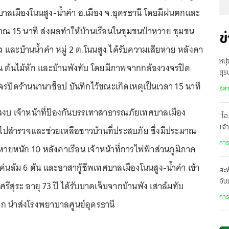
าลเมืองโนนสูง-น้ำคำ อ.เมือง จ.อุดรธานี โดยมีฝนตกและ
 15 นาที ส่งผลทำให้บ้านเรือนในชุมชนป่าหวาย ชุมชน
ข
ูง และบ้านน้ำคำ หมู่ 2 ต.โนนสูง ได้รับความเสียหาย หลังคา
หนุ
่น ต้นไม้หัก และบ้านพังทับ โดยมีภาพจากกล้องวงจรปิด
สุร
ิดร้านนานาช็อป บันทึกไว้ขณะเกิดเหตุเป็นเวลา 15 นาที
ข้อ
อีส
มสงบ เจ้าหน้าที่ป้องกันบรรเทาสาธารณภัยเทศบาลเมือง
“ไอ
ไปสำรวจและช่วยเหลือชาวบ้านที่ประสบภัย ซึ่งมีประมาณ
เจ้
เล
การ
หายหนัก 10 หลังคาเรือน เจ้าหน้าที่การไฟฟ้าส่วนภูมิภาค
่โค่นล้ม 6 ต้น และอาสากู้ชีพเทศบาลเมืองโนนสูง-น้ำคำ เข้า
สะพ
จับ
รีสุระ อายุ 73 ปี ได้รับบาดเจ็บจากบ้านพัง เสาล้มทับ
หรื
การ
ก นำส่งโรงพยาบาลศูนย์อุดรธานี