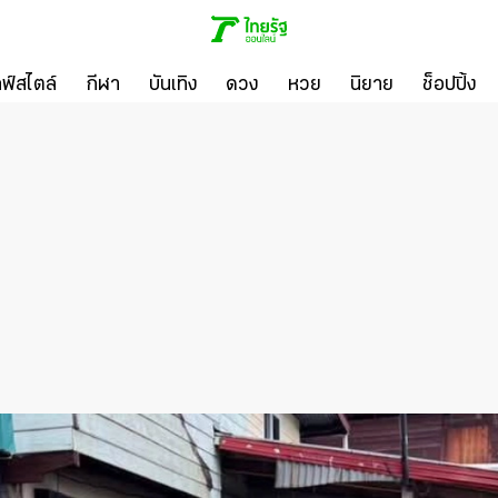
ลฟ์สไตล์
กีฬา
บันเทิง
ดวง
หวย
นิยาย
ช็อปปิ้ง