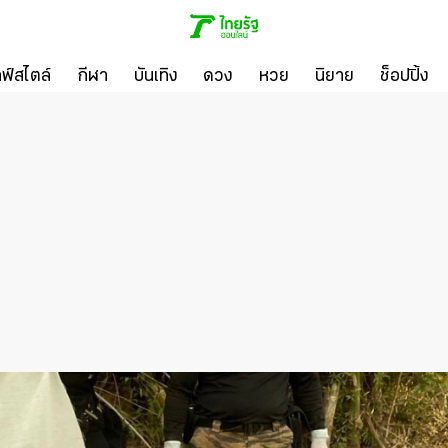
ลฟ์สไตล์
กีฬา
บันเทิง
ดวง
หวย
นิยาย
ช็อปปิ้ง