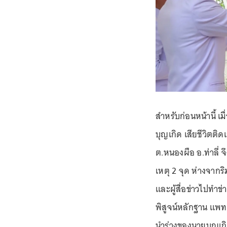
สำหรับก่อนหน้านี้ เม
บุญเกิด เสียชีวิตต
ต.หนองผือ อ.ท่าลี่ 
เหตุ 2 จุด ห่างจากร
และผู้สื่อข่าวไปทำข
พิสูจน์หลักฐาน แพทย์
นำร่างของนายบุญเกิ