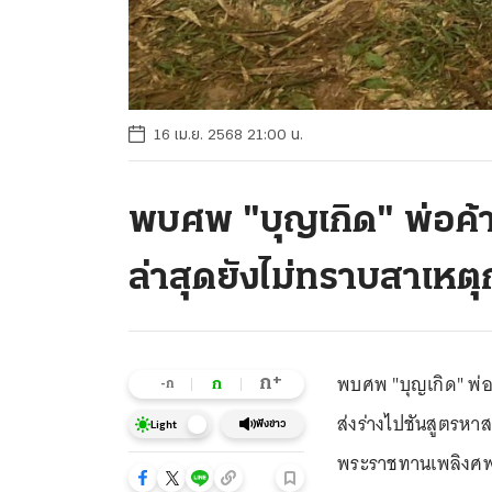
16 เม.ย. 2568 21:00 น.
พบศพ "บุญเกิด" พ่อค้าย
ล่าสุดยังไม่ทราบสาเหต
พบศพ "บุญเกิด" พ่อ
+
ก
ก
-ก
ส่งร่างไปชันสูตรหา
ฟังข่าว
Light
พระราชทานเพลิงศ