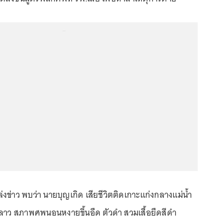
...
่าว พบว่า นายบุญเกิด เสียชีวิตติดเกาะแก่งกลางแม่น้ำ
าว สภาพศพนอนหงายขึ้นอืด ตัวดำ สวมเสื้อยืดสีดำ