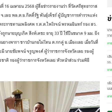
นที่ 16 เมษายน 2568 ผู้สื่อข่าวรายงานว่า ที่วัดศรีสุทธาวาส
จ.เลย พล.ต.อ.กิตติ์รัฐ พันธุ์เพ็ชร์ ผู้บัญชาการตำรวจแห่ง
ข
ีพระราชทานเพลิงศพ ร.ต.ต.ไพโรจน์ พรหมอินทร์ รอง สว.
นาย
ังถูกนายบุญเกิด สิงห์เดชะ อายุ 33 ปี ใช้ปืนขนาด 9 มม. ยิง
ราด
วนยางพารา ชาวบ้านกอไผ่โทน ต.กกดู่ อ.เมืองเลย เมื่อวันที่
การ
ดยมี นายชัยพจน์ จรูญพงศ์ ผู้ว่าราชการจังหวัดเลย รองผู้
เสี
ติ รองผู้ว่าราชการจังหวัดเลย หัวหน้าส่วน ร่วมพิธี
รร.
คน
อา
เตื
นนท
ระง
อา