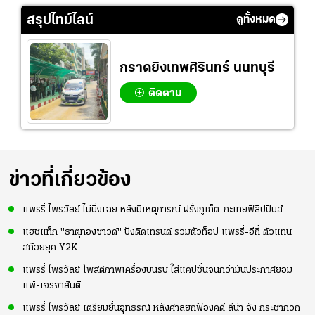
สรุปไทม์ไลน์
ดูทั้งหมด
กราดยิงเทพศิรินทร์ นนทบุรี
ติดตาม
ข่าวที่เกี่ยวข้อง
แพรรี่ ไพรวัลย์ ไม่นิ่งเฉย หลังมีเหตุการณ์ ฝรั่งภูเก็ต-กะเทยฟิลิปปินส์
แฮชแท็ก "ธาตุทองซาวด์" ปังติดเทรนด์ รวมตัวท็อป แพรรี่-อีกี้ ตัวแทน
สก๊อยยุค Y2K
แพรรี่ ไพรวัลย์ โพสต์ภาพเครื่องบินรบ ใส่แคปชั่นจนกว่ามันประกาศยอม
แพ้-เจรจาสันติ
แพรรี่ ไพรวัลย์ เตรียมยื่นอุทธรณ์ หลังศาลยกฟ้องคดี ลีน่า จัง กระชากวิก