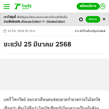
สมัครบริการ
เราใช้คุ้กกี้
เพื่อให้ทุกคนได้ประสบ
การณ์การใช้งานที่ดียิ่งขึ้น
+
ก
ก
-ก
รับทราบ
อ่านเพิ่มเติมคลิก
(Privacy Policy)
และ
(Cookie Policy)
25 มี.ค. 2568 05:00 น.
ข่าว
ทั่วไทย
ไทยรัฐฉบับพิมพ์
ชะแว้ป 25 มีนาคม 2568
...
แพรี่ ไพรวัลย์ ออกมาเตือนคนชอบอวดร่ำอวดรวยในโลกโซ
เชียลว่า ต้องไม่ลืมว่า โลกโซเชียลกับโลกความเป็นจริงต้อง