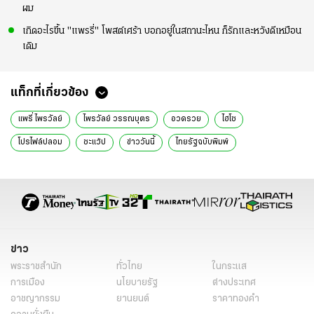
ผม
เกิดอะไรขึ้น "แพรรี่" โพสต์เศร้า บอกอยู่ในสถานะไหน ก็รักและหวังดีเหมือน
เดิม
แท็กที่เกี่ยวข้อง
แพรี่ ไพรวัลย์
ไพรวัลย์ วรรณบุตร
อวดรวย
ไฮโซ
โปรไฟล์ปลอม
ชะแว้ป
ข่าววันนี้
ไทยรัฐฉบับพิมพ์
ข่าว
พระราชสำนัก
ทั่วไทย
ในกระแส
การเมือง
นโยบายรัฐ
ต่างประเทศ
อาชญากรรม
ยานยนต์
ราคาทองคำ