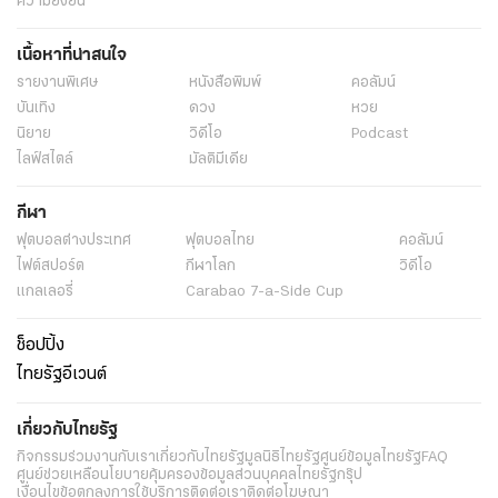
ความยั่งยืน
เนื้อหาที่น่าสนใจ
รายงานพิเศษ
หนังสือพิมพ์
คอลัมน์
บันเทิง
ดวง
หวย
นิยาย
วิดีโอ
Podcast
ไลฟ์สไตล์
มัลติมีเดีย
กีฬา
ฟุตบอลต่่างประเทศ
ฟุตบอลไทย
คอลัมน์
ไฟต์สปอร์ต
กีฬาโลก
วิดีโอ
แกลเลอรี่
Carabao 7-a-Side Cup
ช็อปปิ้ง
ไทยรัฐอีเวนต์
เกี่ยวกับไทยรัฐ
กิจกรรม
ร่วมงานกับเรา
เกี่ยวกับไทยรัฐ
มูลนิธิไทยรัฐ
ศูนย์ข้อมูลไทยรัฐ
FAQ
ศูนย์ช่วยเหลือ
นโยบายคุ้มครองข้อมูลส่วนบุคคลไทยรัฐกรุ๊ป
เงื่อนไขข้อตกลงการใช้บริการ
ติดต่อเรา
ติดต่อโฆษณา