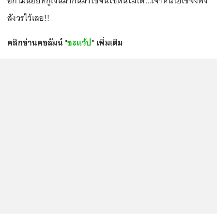
อีกไม่น้อยที่กู้เงินมากินมาใช้จนใช้หนี้ไม่ได้...เจ้าหนี้ไฮโซจึงพึง
สังวรไว้เลย!!
คลิกอ่านคอลัมน์ "
ชะแว้ป
" เพิ่มเติม
...