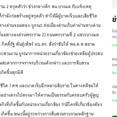
ม 2 ทรุดตัวว่า ช่วงกลางดึก สน.บางมด รับแจ้งเหตุ
ำลังก่อสร้างอยู่ทรุดตัว ทำให้มีผู้บาดเจ็บและเสียชีวิต
ข
างด่วนจอมทอง-บูรณะ ต่อเนื่องด่านเก็บค่าผ่านทางด่วน
โป
ื่อมทางลงด่วนพระราม 2) ถนนพระรามที่ 2 แขวงบางมด
แก่
ตติ์รัฐ พันธุ์เพ็ชร์ ผบ.ตร. สั่งกำชับให้ พล.ต.ท.สยาม
ทห
การ
ระสานงาน บูรณาการหน่วยงานเกี่ยวข้องช่วยเหลือผู้ประสบ
หาด
ามสะดวกการจราจรบริเวณดังกล่าว และการสืบสวน
ออน
ิดขึ้นทุกมิติ
ต่า
ในก
เสียชีวิต 7 ศพ และบาดเจ็บอีกหลายสิบราย ในทางคดีขอให้
เปิ
ถึ
ีอย่างตรงไปตรงมา ให้ความเป็นธรรมกับครอบครัวผู้สูญ
“T
การ
งที่เกิดขึ้นกับหน่วยงานเกี่ยวข้อง ว่ามีใครที่เกี่ยวข้องต้อง
ี่เกิดขึ้น ขณะนี้อยู่ระหว่างการสืบสวนรวบรวมหลักฐาน