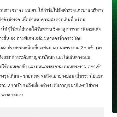
ส่วนการจราจร ผบ.ตร. ได้กำชับไปยังตำรวจนครบาล บริหาร
ำลังตำรวจ เพื่ออำนวยความสะดวกเต็มที่ พร้อม
งให้ผู้ใช้รถใช้ถนนได้รับทราบ ซึ่งล่าสุดการทางพิเศษแห่ง
างขึ้น-ลง ทางพิเศษเฉลิมมหานครชั่วคราว โดย
นำประชาชนหลีกเลี่ยงเส้นทาง ถนนพระราม 2 ขาเข้า (มา
ถึงแยกต่างระดับกาญจนาภิเษก แนะใช้เส้นทางถนน
ไปใช้ถนนเอกชัย และถนนเพชรเกษม ถนนพระราม 2 ขาเข้า
างขุนเทียน - ชายทะเล จนถึงแยกบางบอน เลี้ยวขวาไปแยก
ม 2 ขาเข้า จนถึงเบี่ยงต่างระดับกาญจนาภิเษก ใช้ทาง
- พระประแดง
...