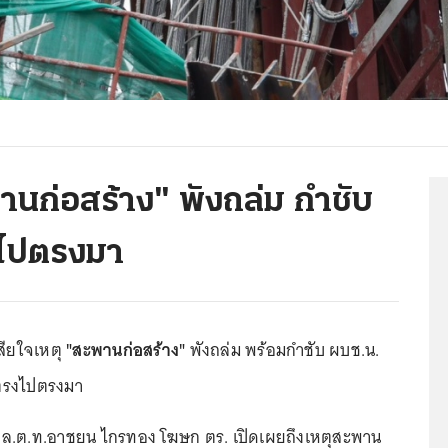
านก่อสร้าง" พังถล่ม กำชับ
งไปตรงมา
ียใจเหตุ
"สะพานก่อสร้าง"
พังถล่ม พร้อมกำชับ ผบช.น.
ตรงไปตรงมา
68 พล.ต.ท.อาชยน ไกรทอง โฆษก ตร. เปิดเผยถึงเหตุสะพาน