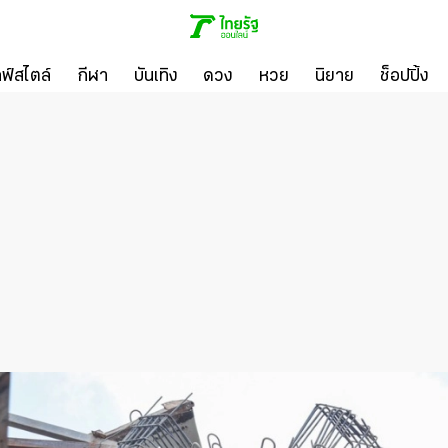
ลฟ์สไตล์
กีฬา
บันเทิง
ดวง
หวย
นิยาย
ช็อปปิ้ง