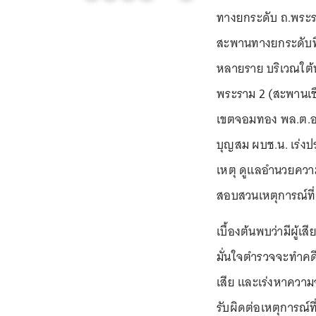
ทางยกระดับ ถ.พระรา
สะพานทางยกระดับที่ก
หลายราย บริเวณใต้ท
พระราม 2 (สะพานเช
เขตจอมทอง พล.ต.อ.กิ
บุญสม ผบช.น. เร่งป
เหตุ ดูแลอำนวยคว
สอบสวนเหตุการณ์ที่เก
เบื้องต้นพบว่ามีผู้
มั่นใจตำรวจจะทำคด
เสีย และเร่งหาความจริ
รับผิดต่อเหตุการณ์ท