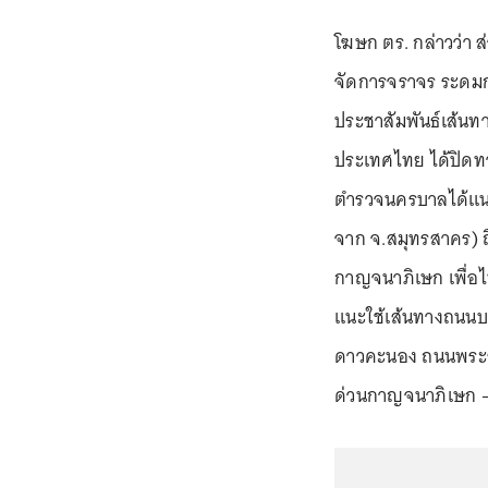
โฆษก ตร. กล่าวว่า 
จัดการจราจร ระดมก
ประชาสัมพันธ์เส้นทา
ประเทศไทย ได้ปิดท
ตำรวจนครบาลได้แนะ
จาก จ.สมุทรสาคร) 
กาญจนาภิเษก เพื่อ
แนะใช้เส้นทางถนนบ
ดาวคะนอง ถนนพระรา
ด่วนกาญจนาภิเษก 