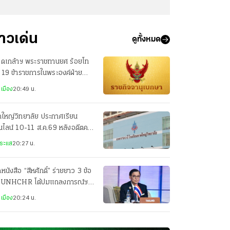
่าวเด่น
ดูทั้งหมด
รดเกล้าฯ พระราชทานยศ ร้อยโท
 19 ข้าราชการในพระองค์ฝ่าย
าร
เมือง
20:49 น.
ใหญ่วิทยาลัย ประกาศเรียน
ไลน์ 10-11 ส.ค.69 หลังอดีตครู
งชาติขู่ยิง
ระแส
20:27 น.
ดหนังสือ “สีหศักดิ์” ร่ายยาว 3 ข้อ
ง UNHCHR โต้ปมแถลงการณ์ฯ
om Andrews”
เมือง
20:24 น.