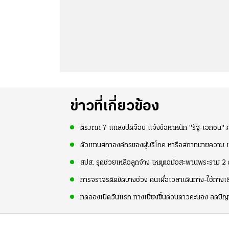
ข่าวที่เกี่ยวข้อง
ตร.ภาค 7 แถลงปิดจ๊อบ แจ้งข้อหาหนัก "รัฐ-เอกชน" 
ตัวแทนสภาองค์กรของผู้บริโภค หารือสภาทนายความ 
สปส. รุดช่วยเหลือลูกจ้าง เหตุตอม่อสะพานพระราม 2 
การจราจรติดขัดบางช่วง คนเผื่อเวลาเดินทาง-ใช้ทางเ
ทดลองเปิดวันแรก ทางเบี่ยงขึ้นด่วนดาวคะนอง ลดปั