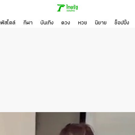
ลฟ์สไตล์
กีฬา
บันเทิง
ดวง
หวย
นิยาย
ช็อปปิ้ง