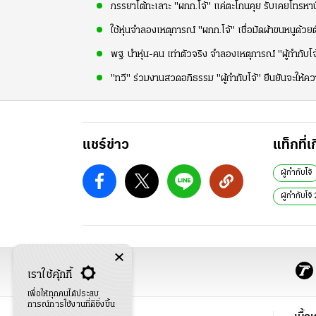
ภรรยาโต้ทะเลาะ "ผกก.โจ้" แค่ตะโกนคุย รับเคยโทรหาน
ใช้หุ่นจำลองเหตุการณ์ "ผกก.โจ้" เชื่อมัดผ้าขนหนูด้วยต
พฐ. นำหุ่น-คน เท่าตัวจริง จำลองเหตุการณ์ "ผู้กำกับโจ
"ทวี" ร่วมงานสวดอภิธรรม "ผู้กำกับโจ้" ยืนยันจะให้
แชร์ข่าว
แท็กที่เ
ผู้กํากับโจ้
ผู้กำกับโจ
เราใช้คุ้กกี้
เพื่อให้ทุกคนได้ประสบ
การณ์การใช้งานที่ดียิ่งขึ้น