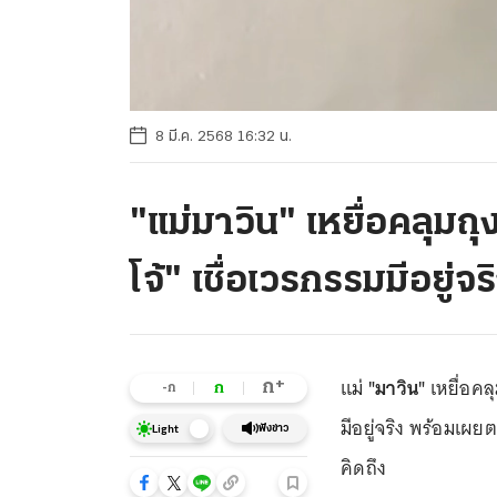
8 มี.ค. 2568 16:32 น.
"แม่มาวิน" เหยื่อคลุมถุ
โจ้" เชื่อเวรกรรมมีอยู่จร
แม่
"มาวิน"
เหยื่อคล
+
ก
ก
-ก
มีอยู่จริง พร้อมเผยต
ฟังข่าว
Light
คิดถึง