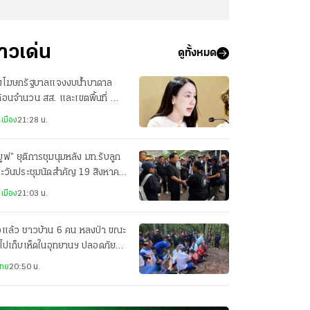
่าวเด่น
ดูทั้งหมด
งโฆษกรัฐบาลแจงงบน้ำบาดาล
้อนจำนวน สส. และเขตพื้นที่ ย้ำ
ยค้านได้รับด้วย
เมือง
21:28 น.
มูฟ” ยุติการชุมนุมหลัง มท.รับลูก
ะวันประชุมนัดสำคัญ 19 สิงหาคม
เมือง
21:03 น.
อแล้ว ชาวบ้าน 6 คน หลงป่า ขณะ
าไปเก็บเห็ดในอุทยานฯ ปลอดภัยทุก
ย
ไทย
20:50 น.