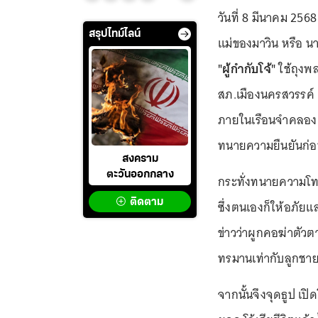
วันที่ 8 มีนาคม 2568
สรุปไทม์ไลน์
แม่ของมาวิน หรือ นา
"ผู้กำกับโจ้"
ใช้ถุงพล
สภ.เมืองนครสวรรค์ เ
ภายในเรือนจำคลองเปรม
ทนายความยืนยันก่
สงคราม
ตะวันออกกลาง
กระทั่งทนายความโทรศ
ติดตาม
ซึ่งตนเองก็ให้อภัยแล
ข่าวว่าผูกคอฆ่าตัวตาย
ทรมานเท่ากับลูกชา
จากนั้นจึงจุดธูป เป