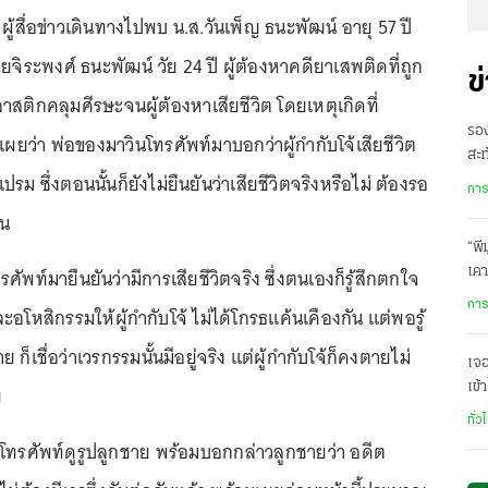
 ผู้สื่อข่าวเดินทางไปพบ น.ส.วันเพ็ญ ธนะพัฒน์ อายุ 57 ปี
ยจิระพงศ์ ธนะพัฒน์ วัย 24 ปี ผู้ต้องหาคดียาเสพติดที่ถูก
ข
าสติกคลุมศีรษะจนผู้ต้องหาเสียชีวิต โดยเหตุเกิดที่
รอ
ผยว่า พ่อของมาวินโทรศัพท์มาบอกว่าผู้กำกับโจ้เสียชีวิต
สะท
 ซึ่งตอนนั้นก็ยังไม่ยืนยันว่าเสียชีวิตจริงหรือไม่ ต้องรอ
ฝ่า
การ
อน
“พี
ัพท์มายืนยันว่ามีการเสียชีวิตจริง ซึ่งตนเองก็รู้สึกตกใจ
เคา
นี้
การ
ะอโหสิกรรมให้ผู้กำกับโจ้ ไม่ได้โกรธแค้นเคืองกัน แต่พอรู้
 ก็เชื่อว่าเวรกรรมนั้นมีอยู่จริง แต่ผู้กำกับโจ้ก็คงตายไม่
เจ
เข้
ย
รา
ทั่ว
ิดโทรศัพท์ดูรูปลูกชาย พร้อมบอกกล่าวลูกชายว่า อดีต