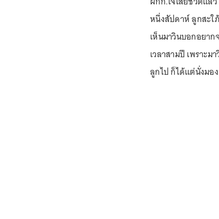
ผกก.โจ้เสียชีวิตแล้ว
หนึ่งสัปดาห์ ลูกสะใภ
เห็นมาวินบอกอยากจ
เวลาสามปี เพราะมาวิ
ลูกไป ก็ได้แต่นั่งมอง