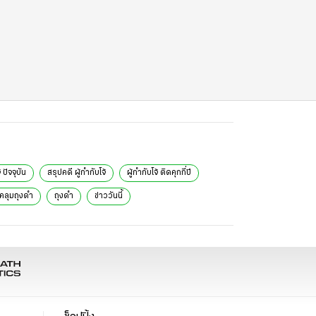
้ ปัจจุบัน
สรุปคดี ผู้กํากับโจ้
ผู้กำกับโจ้ ติดคุกกี่ปี
อคลุมถุงดำ
ถุงดำ
ข่าววันนี้