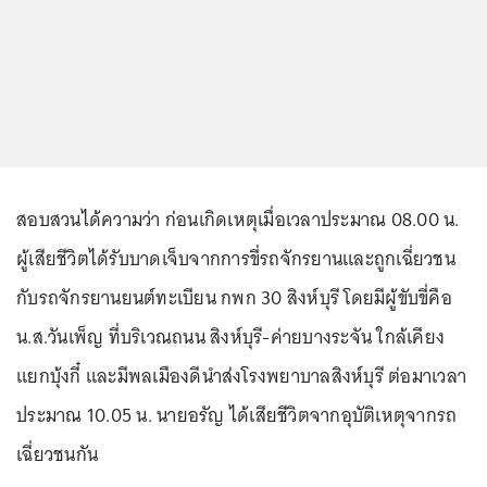
สอบสวนได้ความว่า ก่อนเกิดเหตุเมื่อเวลาประมาณ 08.00 น.
ผู้เสียชีวิตได้รับบาดเจ็บจากการขี่รถจักรยานและถูกเฉี่ยวชน
กับรถจักรยานยนต์ทะเบียน กพก 30 สิงห์บุรี โดยมีผู้ขับขี่คือ
น.ส.วันเพ็ญ ที่บริเวณถนน สิงห์บุรี-ค่ายบางระจัน ใกล้เคียง
แยกบุ้งกี๋ และมีพลเมืองดีนำส่งโรงพยาบาลสิงห์บุรี ต่อมาเวลา
ประมาณ 10.05 น. นายอรัญ ได้เสียชีวิตจากอุบัติเหตุจากรถ
เฉี่ยวชนกัน