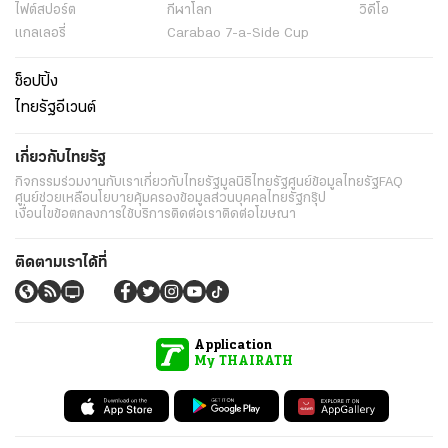
ไฟต์สปอร์ต
กีฬาโลก
วิดีโอ
แกลเลอรี่
Carabao 7-a-Side Cup
ช็อปปิ้ง
ไทยรัฐอีเวนต์
เกี่ยวกับไทยรัฐ
กิจกรรม
ร่วมงานกับเรา
เกี่ยวกับไทยรัฐ
มูลนิธิไทยรัฐ
ศูนย์ข้อมูลไทยรัฐ
FAQ
ศูนย์ช่วยเหลือ
นโยบายคุ้มครองข้อมูลส่วนบุคคลไทยรัฐกรุ๊ป
เงื่อนไขข้อตกลงการใช้บริการ
ติดต่อเรา
ติดต่อโฆษณา
ติดตามเราได้ที่
Application
My THAIRATH