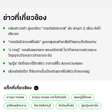
ข่าวที่เกี่ยวข้อง
แฟนสาวเศร้า คู่กรณีชน "แชมป์ดริปกาแฟ" ดับ ผ่านมา 2 เดือน ยังไร้
เยียวยา
"แชมป์ดริปกาแฟชื่อดัง" ถูกรถพุ่งชนท้ายเสียชีวิตขณะปั่นจักรยาน
“อ.เจษฎ์” แคนดิเดตนายกฯ พรรครักชาติ โชว์รำดาบบวงสรวงดวง
วิญญาณวีรชนชาวบ้านบางระจัน
'ลุงอู๊ด' นักปั่นกระบี่มือเดียว อาการดีขึ้น สมองบวมลดลง
เตือนภัยนักปั่น! ขี่จักรยานในเมืองอันตรายใกล้ตัว(จำลองเหตุ)
แท็กที่เกี่ยวข้อง
ชายธง ทรงพล
ชายธง ทรงพล หน้าไม่ทันสมัย
เพลงปูไข่ไก่หลง
อุบัติเหตุจักรยาน
จังหวัดสิงห์บุรี
นักร้องชื่อดัง
ผู้หญิงหน้าเงิน