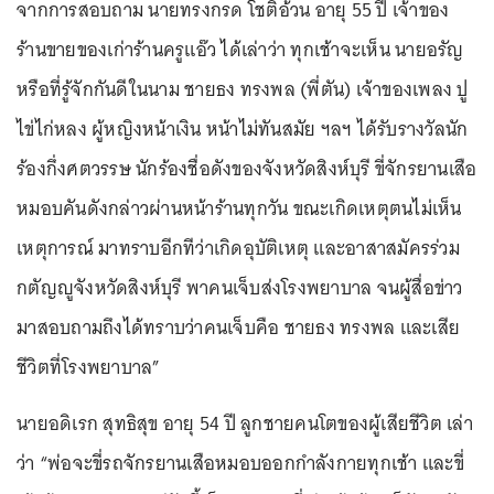
จากการสอบถาม นายทรงกรด โชติอ้วน อายุ 55 ปี เจ้าของ
ร้านขายของเก่าร้านครูแอ๊ว ได้เล่าว่า ทุกเช้าจะเห็น นายอรัญ
หรือที่รู้จักกันดีในนาม ชายธง ทรงพล (พี่ตัน) เจ้าของเพลง ปู
ไข่ไก่หลง ผู้หญิงหน้าเงิน หน้าไม่ทันสมัย ฯลฯ ได้รับรางวัลนัก
ร้องกึ่งศตวรรษ นักร้องชื่อดังของจังหวัดสิงห์บุรี ขี่จักรยานเสือ
หมอบคันดังกล่าวผ่านหน้าร้านทุกวัน ขณะเกิดเหตุตนไม่เห็น
เหตุการณ์ มาทราบอีกทีว่าเกิดอุบัติเหตุ และอาสาสมัครร่วม
กตัญญูจังหวัดสิงห์บุรี พาคนเจ็บส่งโรงพยาบาล จนผู้สื่อข่าว
มาสอบถามถึงได้ทราบว่าคนเจ็บคือ ชายธง ทรงพล และเสีย
ชีวิตที่โรงพยาบาล”
นายอดิเรก สุทธิสุข อายุ 54 ปี ลูกชายคนโตของผู้เสียชีวิต เล่า
ว่า “พ่อจะขี่รถจักรยานเสือหมอบออกกำลังกายทุกเช้า และขี่