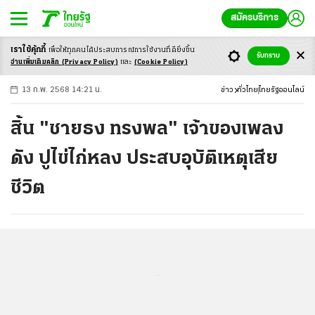
สมัครบริการ
เราใช้คุ้กกี้
เพื่อให้ทุกคนได้ประสบ
การณ์การใช้งานที่ดียิ่งขึ้น
+
ก
ก
-ก
รับทราบ
อ่านเพิ่มเติมคลิก
(Privacy Policy)
และ
(Cookie Policy)
13 ก.พ. 2568 14:21 น.
ข่าว
ทั่วไทย
ไทยรัฐออนไลน์
สิ้น "ชายธง ทรงพล" เจ้าของเพลง
ดัง ปูไข่ไก่หลง ประสบอุบัติเหตุเสีย
ชีวิต
...