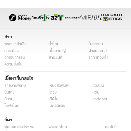
เหตุการณ์รถชน
นักร้องเสียชีวิต
อรัญ สุทธิสุข
ข่าว
พระราชสำนัก
ทั่วไทย
ในกระแส
การเมือง
นโยบายรัฐ
ต่างประเทศ
อาชญากรรม
ยานยนต์
ราคาทองคำ
ความยั่งยืน
เนื้อหาที่น่าสนใจ
รายงานพิเศษ
หนังสือพิมพ์
คอลัมน์
บันเทิง
ดวง
หวย
นิยาย
วิดีโอ
Podcast
ไลฟ์สไตล์
มัลติมีเดีย
กีฬา
ฟุตบอลต่่างประเทศ
ฟุตบอลไทย
คอลัมน์