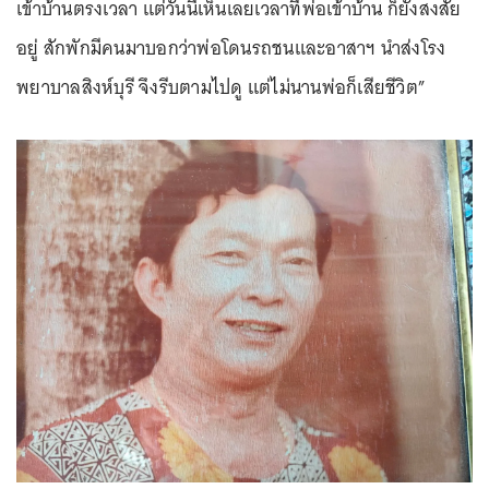
เข้าบ้านตรงเวลา แต่วันนี้เห็นเลยเวลาที่พ่อเข้าบ้าน ก็ยังสงสัย
อยู่ สักพักมีคนมาบอกว่าพ่อโดนรถชนและอาสาฯ นำส่งโรง
พยาบาลสิงห์บุรี จึงรีบตามไปดู แต่ไม่นานพ่อก็เสียชีวิต”