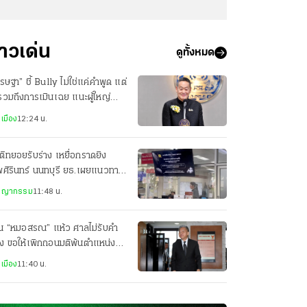
่าวเด่น
ดูทั้งหมด
รษฐา” ชี้ Bully ไม่ใช่แค่คำพูด แต่
รวมถึงการเมินเฉย แนะผู้ใหญ่
เกตมากขึ้น
เมือง
12:24 น.
ิทยอยรับร่าง เหยื่อกราดยิง
ศิรินทร์ นนทบุรี ยธ.เผยแนวทาง
ียวยารายละ 3 แสน
ชญากรรม
11:48 น.
วน “หมอสรณ” แห้ว ศาลไม่รับคำ
ง ขอให้เพิกถอนมติพ้นตำแหน่ง
ะธาน กสทช.
เมือง
11:40 น.