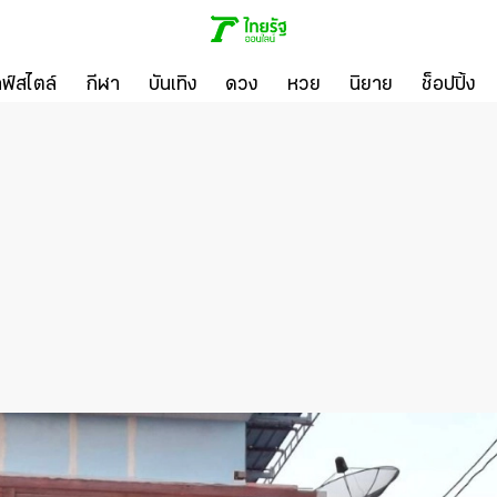
ลฟ์สไตล์
กีฬา
บันเทิง
ดวง
หวย
นิยาย
ช็อปปิ้ง