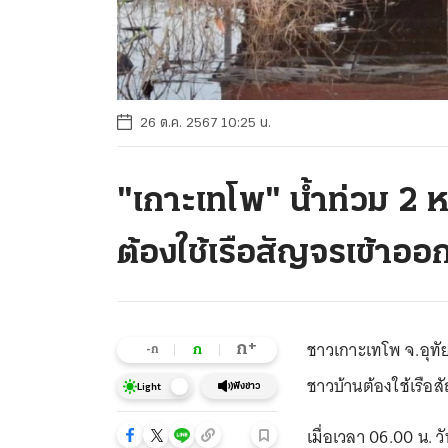
26 ต.ค. 2567 10:25 น.
"เกาะเทโพ" น้ำท่วม 2 ห
ต้องใช้เรือสัญจรเข้าออ
ชาวเกาะเทโพ จ.อุทัย
+
ก
ก
-ก
ชาวบ้านต้องใช้เรือส
ฟังข่าว
Light
เมื่อเวลา 06.00 น. วั