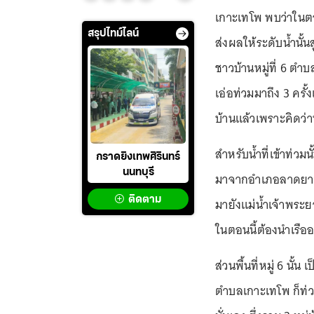
เกาะเทโพ พบว่าในต
สรุปไทม์ไลน์
ส่งผลให้ระดับน้ำนั้น
ชาวบ้านหมู่ที่ 6 ตำบ
เอ่อท่วมมาถึง 3 ครั
บ้านแล้วเพราะคิดว่าน
สำหรับน้ำที่เข้าท่วม
กราดยิงเทพศิรินทร์
นนทบุรี
มาจากอำเภอลาดยาว
ติดตาม
มายังแม่น้ำเจ้าพระยา
ในตอนนี้ต้องนำเรืออ
ส่วนพื้นที่หมู่ 6 นั้น 
ตำบลเกาะเทโพ ก็ท่วม