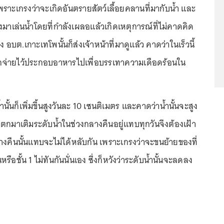
เพราะเกรงว่าจะเกิดอันตรายสัตว์เลื้อยคลานที่มากับน้ำ และ
มาเล่นน้ำโดยที่กำลังเผลอแล้วเกิดเหตุการณ์ที่ไม่คาดคิด
อบต.เกาะเทโพนั้นก็ส่งเจ้าหน้าที่มาดูแล้ว คาดว่าในเร็วนี้
กจ่ายไว้ประกอบอาหารไปเพื่อบรรเทาความเดือดร้อนใน
นั้นก็เพิ่มขึ้นสูงวันละ 10 เซนติเมตร และคาดว่าน้ำนั้นจะสูง
ตกมาเติมระดับน้ำในช่วงกลางคืนอยู่แทบทุกวันจึงต้องเฝ้า
างคืนนั้นแทบจะไม่ได้หลับกัน เพราะเกรงว่าจะขนย้ายของที่
นหรือชั้น 1 ไม่ทันกันนั่นเอง ซึ่งก็หวังว่าระดับน้ำนั้นจะลดลง