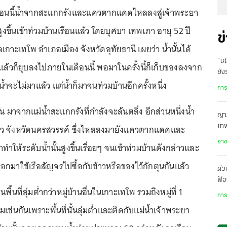
อนนี้น้ำจากสะแกกรังและแควตากแดดไหลลงสู่เจ้าพระยา
สูงขึ้นเข้าท่วมบ้านเรือนแล้ว โดยบุศบา เทพเภา อายุ 52 ปี
ข
ลเกาะเทโพ อำเภอเมือง จังหวัดอุทัยธานี เผยว่า น้ำนั้นได้
“เศ
้งแล้วก็ยุบลงไปภายในเดือนนี้ พอมาในครั้งนี้ก็เก็บของลงจาก
ยัง
้ำจะไม่มาแล้ว แต่น้ำก็มาจนท่วมบ้านอีกครั้งหนึ่ง
สัง
การ
นั้น มาจากแม่น้ำสะแกกรังที่กำลังจะล้นตลิ่ง อีกส่วนหนึ่งน้ำ
ญาต
 จังหวัดนครสวรรค์ ซึ่งไหลลงมายังแควตากแดดและ
เทพ
เย
อา
ทำให้ระดับน้ำนั้นสูงขึ้นเรื่อยๆ จนเข้าท่วมบ้านดังกล่าวและ
อกมาใช้เรือสัญจรไปซื้อกับข้าวหรือของไว้กักตุนกันแล้ว
ด่
ฟ้อ
เป็นพื้นที่ลุ่มต่ำกว่าหมู่บ้านอื่นในเกาะเทโพ รวมถึงหมู่ที่ 1
ปร
การ
เช่นกันเพราะพื้นที่นั้นลุ่มต่ำและติดกับแม่น้ำเจ้าพระยา