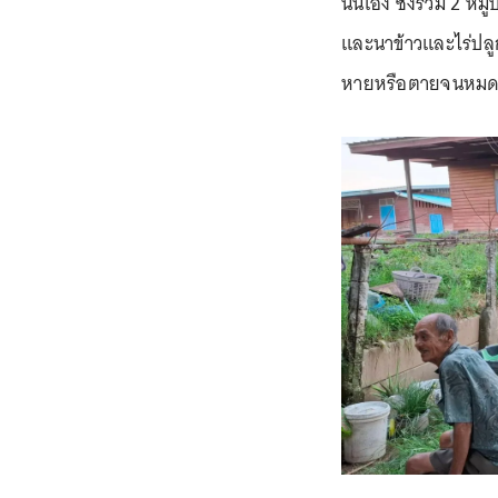
นั่นเอง ซึ่งรวม 2 ห
และนาข้าวและไร่ปลูก
หายหรือตายจนหม