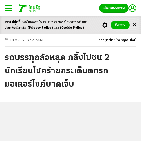
สมัครบริการ
เราใช้คุ้กกี้
เพื่อให้ทุกคนได้ประสบ
การณ์การใช้งานที่ดียิ่งขึ้น
+
ก
ก
-ก
รับทราบ
อ่านเพิ่มเติมคลิก
(Privacy Policy)
และ
(Cookie Policy)
18 ต.ค. 2567 21:34 น.
ข่าว
ทั่วไทย
ไทยรัฐออนไลน์
รถบรรทุกล้อหลุด กลิ้งไปชน 2
นักเรียนโชคร้ายกระเด็นตกรถ
มอเตอร์ไซค์บาดเจ็บ
...