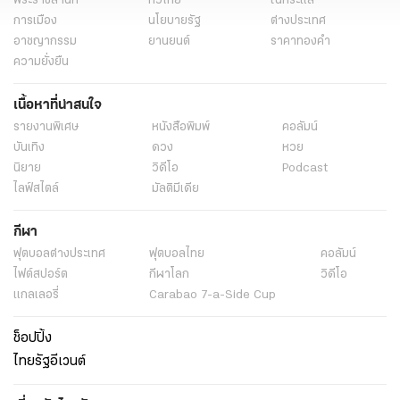
พระราชสำนัก
ทั่วไทย
ในกระแส
การเมือง
นโยบายรัฐ
ต่างประเทศ
อาชญากรรม
ยานยนต์
ราคาทองคำ
ความยั่งยืน
เนื้อหาที่น่าสนใจ
รายงานพิเศษ
หนังสือพิมพ์
คอลัมน์
บันเทิง
ดวง
หวย
นิยาย
วิดีโอ
Podcast
ไลฟ์สไตล์
มัลติมีเดีย
กีฬา
ฟุตบอลต่่างประเทศ
ฟุตบอลไทย
คอลัมน์
ไฟต์สปอร์ต
กีฬาโลก
วิดีโอ
แกลเลอรี่
Carabao 7-a-Side Cup
ช็อปปิ้ง
ไทยรัฐอีเวนต์