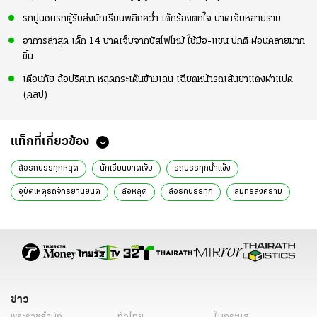
รถปูนชนรถตู้รับส่งนักเรียนพลิกคว่ำ เด็กร้องตกใจ บาดเจ็บหลายราย
อาการล่าสุด เด็ก 14 บาดเจ็บจากบัสไฟไหม้ ใช้มือ-แขน ปกติ ผ่อนคลายมาก
ขึ้น
เตือนภัย ล้อปริศนา หลุดกระเด็นข้ามเลน เฉียดหน้ารถเส้นยาแดงผ่าแปด
(คลิป)
แท็กที่เกี่ยวข้อง
ล้อรถบรรทุกหลุด
นักเรียนบาดเจ็บ
รถบรรทุกน้ำแข็ง
อุบัติเหตุรถจักรยานยนต์
ล้อหลุด
ล้อรถบรรทุก
สมุทรสงคราม
ข่าวสมุทรสงคราม
ข่าวล่าสุด
ข่าว