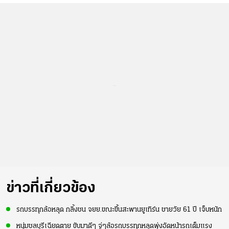
...
ข่าวที่เกี่ยวข้อง
รถบรรทุกล้อหลุด กลิ้งชน จยย.ขณะขึ้นสะพานยูเทิร์น ชายวัย 61 ปี เจ็บหนัก
หนุ่มชลบุรีเฉียดตาย ขับมาดีๆ จู่ๆล้อรถบรรทุกหลุดพุ่งอัดหน้ารถเต็มแรง