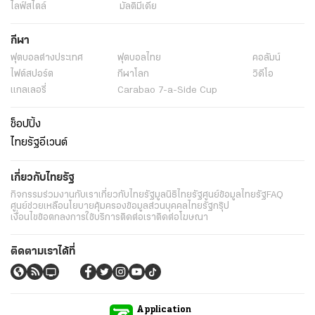
ไลฟ์สไตล์
มัลติมีเดีย
กีฬา
ฟุตบอลต่่างประเทศ
ฟุตบอลไทย
คอลัมน์
ไฟต์สปอร์ต
กีฬาโลก
วิดีโอ
แกลเลอรี่
Carabao 7-a-Side Cup
ช็อปปิ้ง
ไทยรัฐอีเวนต์
เกี่ยวกับไทยรัฐ
กิจกรรม
ร่วมงานกับเรา
เกี่ยวกับไทยรัฐ
มูลนิธิไทยรัฐ
ศูนย์ข้อมูลไทยรัฐ
FAQ
ศูนย์ช่วยเหลือ
นโยบายคุ้มครองข้อมูลส่วนบุคคลไทยรัฐกรุ๊ป
เงื่อนไขข้อตกลงการใช้บริการ
ติดต่อเรา
ติดต่อโฆษณา
ติดตามเราได้ที่
Application