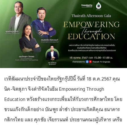
เวทีสัมมนาประจำปีของไทยรัฐกรุ๊ปปีนี้ วันที่ 18 ต.ค.2567 คุณ
นิค-จิตสุภา จึงดำริจัดในธีม Empowering Through
Education หวังสร้างแรงกระเพื่อมให้กับวงการศึกษาไทย โดย
ชวนแก๊งรักเด็กอย่าง บัณฑูร ล่ำซำ ประธานกิตติคุณ ธนาคาร
กสิกรไทย และ ศุภชัย เจียรวนนท์ ประธานคณะผู้บริหาร เครือ