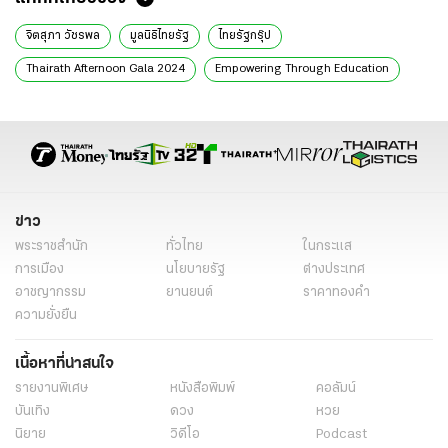
จิตสุภา วัชรพล
มูลนิธิไทยรัฐ
ไทยรัฐกรุ๊ป
Thairath Afternoon Gala 2024
Empowering Through Education
การศึกษาไทย
กำพล วัชรพล
เยาวชนไทย
โรงเรียนไทยรัฐวิทยา
ไทยรัฐทีวี
ไทยรัฐออนไลน์
ข่าววันนี้
ไทยรัฐฉบับพิมพ์
รู้ทุกเรื่อง
ข่าว
พระราชสำนัก
ทั่วไทย
ในกระแส
การเมือง
นโยบายรัฐ
ต่างประเทศ
อาชญากรรม
ยานยนต์
ราคาทองคำ
ความยั่งยืน
เนื้อหาที่น่าสนใจ
รายงานพิเศษ
หนังสือพิมพ์
คอลัมน์
บันเทิง
ดวง
หวย
นิยาย
วิดีโอ
Podcast