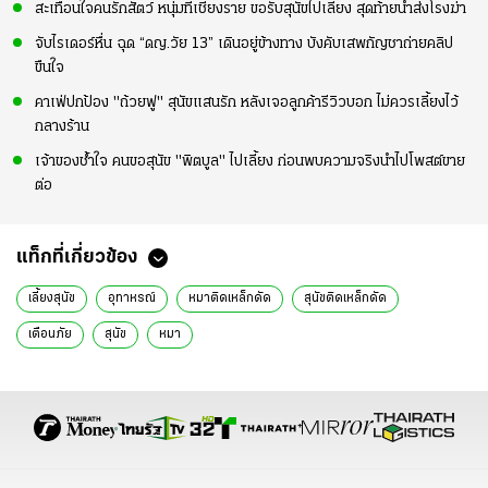
สะเทือนใจคนรักสัตว์ หนุ่มที่เชียงราย ขอรับสุนัขไปเลี้ยง สุดท้ายนำส่งโรงฆ่า
จับไรเดอร์หื่น ฉุด “ดญ.วัย 13” เดินอยู่ข้างทาง บังคับเสพกัญชาถ่ายคลิป
ขืนใจ
คาเฟ่ปกป้อง "ถ้วยฟู" สุนัขแสนรัก หลังเจอลูกค้ารีวิวบอก ไม่ควรเลี้ยงไว้
กลางร้าน
เจ้าของช้ำใจ คนขอสุนัข "พิตบูล" ไปเลี้ยง ก่อนพบความจริงนำไปโพสต์ขาย
ต่อ
แท็กที่เกี่ยวข้อง
เลี้ยงสุนัข
อุทาหรณ์
หมาติดเหล็กดัด
สุนัขติดเหล็กดัด
เตือนภัย
สุนัข
หมา