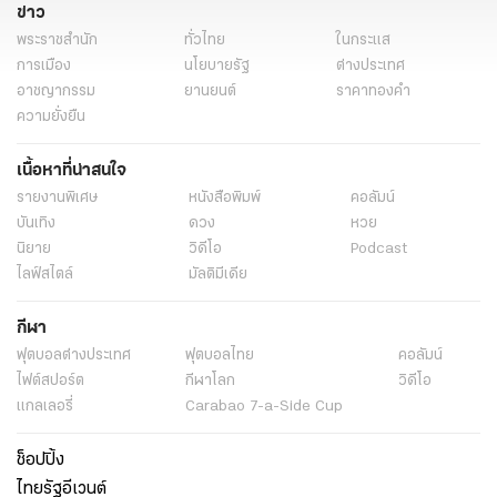
ข่าว
พระราชสำนัก
ทั่วไทย
ในกระแส
การเมือง
นโยบายรัฐ
ต่างประเทศ
อาชญากรรม
ยานยนต์
ราคาทองคำ
ความยั่งยืน
เนื้อหาที่น่าสนใจ
รายงานพิเศษ
หนังสือพิมพ์
คอลัมน์
บันเทิง
ดวง
หวย
นิยาย
วิดีโอ
Podcast
ไลฟ์สไตล์
มัลติมีเดีย
กีฬา
ฟุตบอลต่่างประเทศ
ฟุตบอลไทย
คอลัมน์
ไฟต์สปอร์ต
กีฬาโลก
วิดีโอ
แกลเลอรี่
Carabao 7-a-Side Cup
ช็อปปิ้ง
ไทยรัฐอีเวนต์