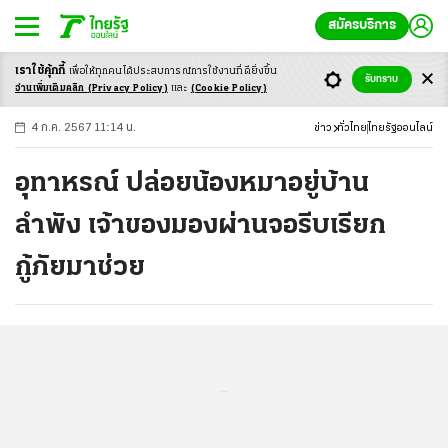
สมัครบริการ
เราใช้คุ้กกี้
เพื่อให้ทุกคนได้ประสบ
การณ์การใช้งานที่ดียิ่งขึ้น
+
ก
ก
-ก
รับทราบ
อ่านเพิ่มเติมคลิก
(Privacy Policy)
และ
(Cookie Policy)
4 ก.ค. 2567 11:14 น.
ข่าว
ทั่วไทย
ไทยรัฐออนไลน์
อุทาหรณ์ ปล่อยน้องหมาอยู่บ้าน
ลำพัง เจ้าของมองผ่านจอรีบเรียก
กู้ภัยมาช่วย
...