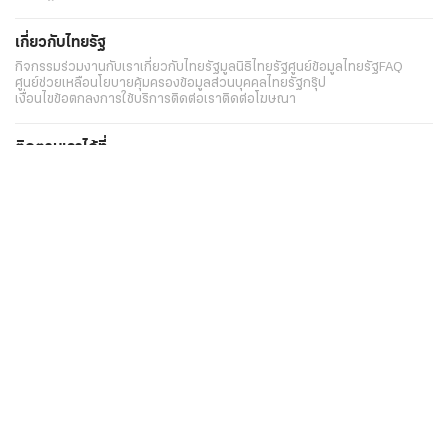
เกี่ยวกับไทยรัฐ
กิจกรรม
ร่วมงานกับเรา
เกี่ยวกับไทยรัฐ
มูลนิธิไทยรัฐ
ศูนย์ข้อมูลไทยรัฐ
FAQ
ศูนย์ช่วยเหลือ
นโยบายคุ้มครองข้อมูลส่วนบุคคลไทยรัฐกรุ๊ป
เงื่อนไขข้อตกลงการใช้บริการ
ติดต่อเรา
ติดต่อโฆษณา
ติดตามเราได้ที่
Application
My THAIRATH