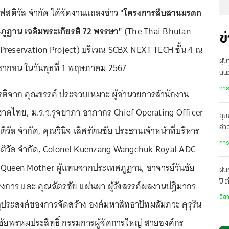
เฟสติวัล จำกัด ได้จัดงานแถลงข่าว
"โครงการสืบสานมรดก
ภูฏาน เฉลิมพระเกียรติ 72 พรรษา"
(The Thai Bhutan
ข
Preservation Project) บริเวณ SCBX NEXT TECH ชั้น 4 ณ
ผู้
รากอน ในวันพุธที่ 1 พฤษภาคม 2567
นนท
กลั
การ
ยรติจาก คุณขรรค์ ประจวบเหมาะ ผู้อำนวยการสำนักงาน
าดไทย, ม.ร.ว.รุจยาภา อาภากร Chief Operating Officer
ลุย
ิวัล จำกัด, คุณวินิจ เลิศรัตนชัย ประธานเจ้าหน้าที่บริหาร
อ่
บริ
การ
สติวัล จำกัด, Colonel Kuenzang Wangchuk Royal ADC
 Queen Mother ผู้แทนจากประเทศภูฏาน, อาจารย์วันชัย
ฝน
ปี
ครงการ และ คุณฉัตรชัย แผ่นผา ผู้รังสรรค์ผลงานปฏิมากร
เม
อีส
ถุประสงค์ของการจัดสร้าง องค์มหาสิทธาปัทมสัมภวะ คุรุริน
ี ชัยพรหมประสิทธิ์ กรรมการผู้จัดการใหญ่ สายองค์กร