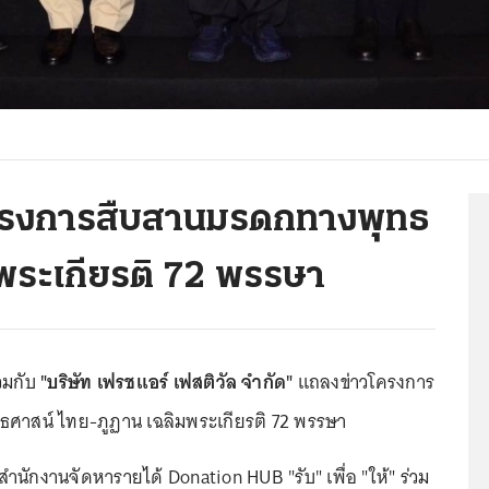
ครงการสืบสานมรดกทางพุทธ
พระเกียรติ 72 พรรษา
วมกับ
"บริษัท เฟรชแอร์ เฟสติวัล จำกัด"
แถลงข่าวโครงการ
ศาสน์ ไทย-ภูฏาน เฉลิมพระเกียรติ 72 พรรษา
ักงานจัดหารายได้ Donation HUB "รับ" เพื่อ "ให้" ร่วม