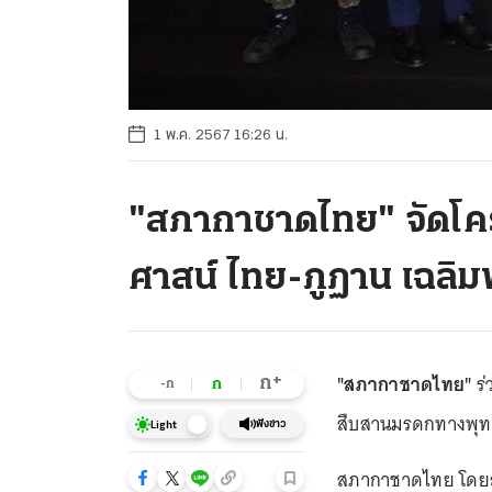
1 พ.ค. 2567 16:26 น.
"สภากาชาดไทย" จัดโ
ศาสน์ ไทย-ภูฏาน เฉลิม
"สภากาชาดไทย"
ร่
+
ก
ก
-ก
สืบสานมรดกทางพุทธ
ฟังข่าว
Light
สภากาชาดไทย โดยสำน