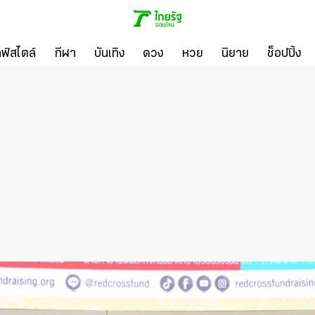
ลฟ์สไตล์
กีฬา
บันเทิง
ดวง
หวย
นิยาย
ช็อปปิ้ง