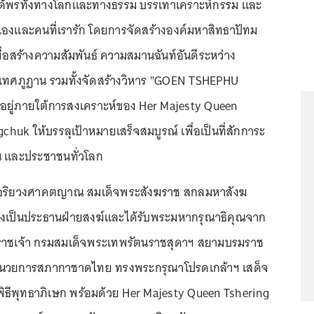
้ได้พรทั้งทางโลกและทางธรรม บรรเทาเคราะห์กรรม และ
เองและคนที่เรารัก โดยการจัดสร้างองค์มหาสิทธาปัทม
เพื่อสร้างความสัมพันธ์ ความสมานฉันท์อันดีระหว่าง
ศภูฏาน รวมทั้งจัดสร้างวิหาร "GOEN TSHEPHU
อยู่ภายใต้การสงเคราะห์ของ Her Majesty Queen
huk ให้บรรลุเป้าหมายเสร็จสมบูรณ์ เพื่อเป็นที่สักการะ
 และประชาชนทั่วโลก
ระอริยวงศาคตญาณ สมเด็จพระสังฆราช สกลมหาสังฆ
งเป็นประธานฝ่ายสงฆ์และได้รับพระมหากรุณาธิคุณจาก
ราชเจ้า กรมสมเด็จพระเทพรัตนราชสุดาฯ สยามบรมราช
ู้อำนวยการสภากาชาดไทย ทรงพระกรุณาโปรดเกล้าฯ เสด็จ
ธีพุทธาภิเษก พร้อมด้วย Her Majesty Queen Tshering