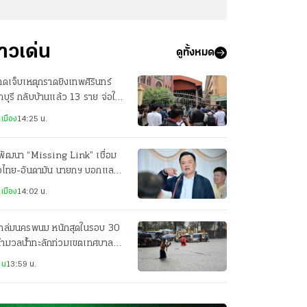
่าวเด่น
ดูทั้งหมด
บาดเจ็บเหตุกราดยิงเทพศิรินทร์
บุรี กลับบ้านแล้ว 13 ราย จ่อให้
บอีก 2 ราย
เมือง
14:25 น.
พัฒนา “Missing Link” เชื่อม
าวไทย-อันดามัน นายกฯ บอกแลนด์
ดจ์ค่อยว่ากัน
เมือง
14:02 น.
ถล่มนครพนม หนักสุดในรอบ 30
 ทำมวลน้ำทะลักท่วมเขตเทศบาล
ือง ถนนหลายจุดจมบาดาล
าน
13:59 น.