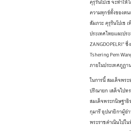
คุรุรินโปเช จะทำให
ความทุกข์ทั้งของตน
สัมภวะ คุรุรินโปเช 
ประเทศไทยและประเท
ZANGDOPELRI" ซึ่ง
Tshering Pem Wangc
ภายในประเทศภูฏาน
ในการนี้ สมเด็จพ
ปริณายก เสด็จไปทร
สมเด็จพระกนิษฐาธิ
กุมารี อุปนายิกาผ
พระราชดำเนินไปในพิ