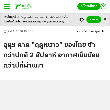
สมัครบริการ
เราใช้คุ้กกี้
เพื่อให้ทุกคนได้ประสบ
การณ์การใช้งานที่ดียิ่งขึ้น
+
ก
ก
-ก
รับทราบ
อ่านเพิ่มเติมคลิก
(Privacy Policy)
และ
(Cookie Policy)
2 ต.ค. 2566 19:30 น.
ข่าว
ทั่วไทย
ไทยรัฐออนไลน์
อุตุฯ คาด "ฤดูหนาว" ของไทย ช้า
กว่าปกติ 2 สัปดาห์ อากาศเย็นน้อย
กว่าปีที่ผ่านมา
...