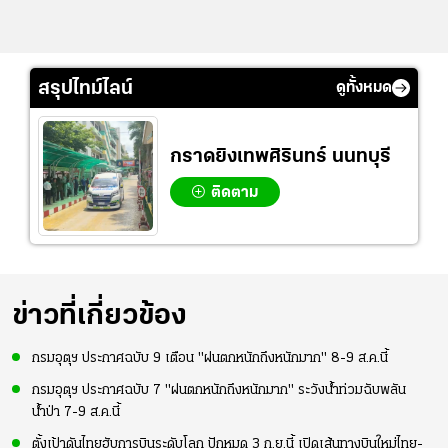
สรุปไทม์ไลน์
ดูทั้งหมด
กราดยิงเทพศิรินทร์ นนทบุรี
ติดตาม
ข่าวที่เกี่ยวข้อง
กรมอุตุฯ ประกาศฉบับ 9 เตือน "ฝนตกหนักถึงหนักมาก" 8-9 ส.ค.นี้
กรมอุตุฯ ประกาศฉบับ 7 "ฝนตกหนักถึงหนักมาก" ระวังน้ำท่วมฉับพลัน
น้ำป่า 7-9 ส.ค.นี้
ตั้งเป้าดันไทยฮับการบินระดับโลก ปักหมุด 3 ก.ย.นี้ เปิดเส้นทางบินใหม่ไทย-