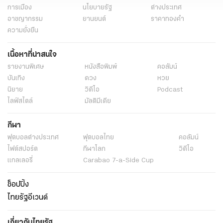
การเมือง
นโยบายรัฐ
ต่างประเทศ
อาชญากรรม
ยานยนต์
ราคาทองคำ
ความยั่งยืน
เนื้อหาที่น่าสนใจ
รายงานพิเศษ
หนังสือพิมพ์
คอลัมน์
บันเทิง
ดวง
หวย
นิยาย
วิดีโอ
Podcast
ไลฟ์สไตล์
มัลติมีเดีย
กีฬา
ฟุตบอลต่่างประเทศ
ฟุตบอลไทย
คอลัมน์
ไฟต์สปอร์ต
กีฬาโลก
วิดีโอ
แกลเลอรี่
Carabao 7-a-Side Cup
ช็อปปิ้ง
ไทยรัฐอีเวนต์
เกี่ยวกับไทยรัฐ