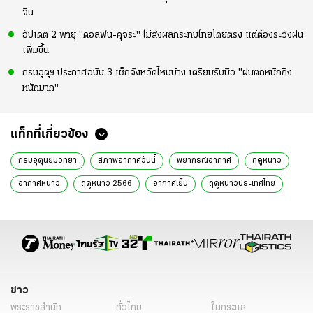
จีน
อัปเดต 2 พายุ "ดอลฟิน-คุจิระ" ไม่ส่งผลกระทบไทยโดยตรง แต่ต้องระวังฝน
เพิ่มขึ้น
กรมอุตุฯ ประกาศฉบับ 3 เช็กจังหวัดไหนบ้าง เตรียมรับมือ "ฝนตกหนักถึง
หนักมาก"
แท็กที่เกี่ยวข้อง
กรมอุตุนิยมวิทยา
สภาพอากาศวันนี้
พยากรณ์อากาศ
ฤดูหนาว
อากาศหนาว
ฤดูหนาว 2566
อากาศเย็น
ฤดูหนาวประเทศไทย
ข่าววันนี้
ข่าว
พระราชสำนัก
ทั่วไทย
ในกระแส