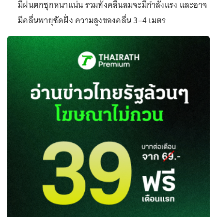
มีฝนตกชุกหนาแน่น รวมทั้งคลื่นลมจะมีกำลังแรง และอาจ
มีคลื่นพายุซัดฝั่ง ความสูงของคลื่น 3–4 เมตร