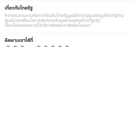
เกี่ยวกับไทยรัฐ
กิจกรรม
ร่วมงานกับเรา
เกี่ยวกับไทยรัฐ
มูลนิธิไทยรัฐ
ศูนย์ข้อมูลไทยรัฐ
FAQ
ศูนย์ช่วยเหลือ
นโยบายคุ้มครองข้อมูลส่วนบุคคลไทยรัฐกรุ๊ป
เงื่อนไขข้อตกลงการใช้บริการ
ติดต่อเรา
ติดต่อโฆษณา
ติดตามเราได้ที่
Application
My THAIRATH
วันอาทิตย์ที่ 9 สิงหาคม 2569 เวลา 12:11 น.