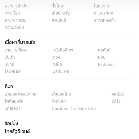
พระราชสำนัก
ทั่วไทย
ในกระแส
การเมือง
นโยบายรัฐ
ต่างประเทศ
อาชญากรรม
ยานยนต์
ราคาทองคำ
ความยั่งยืน
เนื้อหาที่น่าสนใจ
รายงานพิเศษ
หนังสือพิมพ์
คอลัมน์
บันเทิง
ดวง
หวย
นิยาย
วิดีโอ
Podcast
ไลฟ์สไตล์
มัลติมีเดีย
กีฬา
ฟุตบอลต่่างประเทศ
ฟุตบอลไทย
คอลัมน์
ไฟต์สปอร์ต
กีฬาโลก
วิดีโอ
แกลเลอรี่
Carabao 7-a-Side Cup
ช็อปปิ้ง
ไทยรัฐอีเวนต์