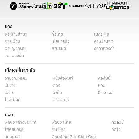
ข่าว
พระราชสำนัก
ทั่วไทย
ในกระแส
การเมือง
นโยบายรัฐ
ต่างประเทศ
อาชญากรรม
ยานยนต์
ราคาทองคำ
ความยั่งยืน
เนื้อหาที่น่าสนใจ
รายงานพิเศษ
หนังสือพิมพ์
คอลัมน์
บันเทิง
ดวง
หวย
นิยาย
วิดีโอ
Podcast
ไลฟ์สไตล์
มัลติมีเดีย
กีฬา
ฟุตบอลต่่างประเทศ
ฟุตบอลไทย
คอลัมน์
ไฟต์สปอร์ต
กีฬาโลก
วิดีโอ
แกลเลอรี่
Carabao 7-a-Side Cup