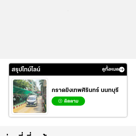
...
สรุปไทม์ไลน์
ดูทั้งหมด
กราดยิงเทพศิรินทร์ นนทบุรี
ติดตาม