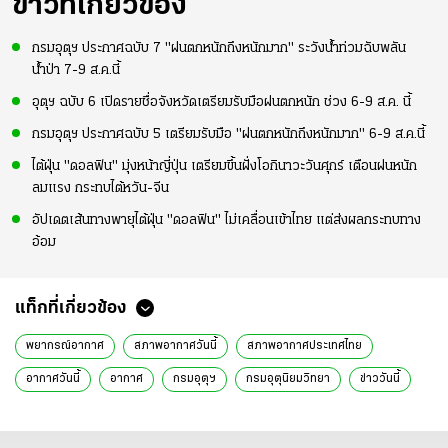
ข่าวที่เกี่ยวข้อง
กรมอุตุฯ ประกาศฉบับ 7 "ฝนตกหนักถึงหนักมาก" ระวังน้ำท่วมฉับพลัน
น้ำป่า 7-9 ส.ค.นี้
อุตุฯ ฉบับ 6 เปิดรายชื่อจังหวัดเตรียมรับมือฝนตกหนัก ช่วง 6-9 ส.ค. นี้
กรมอุตุฯ ประกาศฉบับ 5 เตรียมรับมือ "ฝนตกหนักถึงหนักมาก" 6-9 ส.ค.นี้
ไต้ฝุ่น "ดอลฟิน" มุ่งหน้าญี่ปุ่น เตรียมขึ้นฝั่งโอกินาวะวันศุกร์ เตือนฝนหนัก
ลมแรง กระทบไต้หวัน-จีน
อัปเดตเส้นทางพายุไต้ฝุ่น "ดอลฟิน" ไม่เคลื่อนเข้าไทย แต่ส่งผลกระทบทาง
อ้อม
แท็กที่เกี่ยวข้อง
พยากรณ์อากาศ
สภาพอากาศวันนี้
สภาพอากาศประเทศไทย
อากาศวันนี้
อากาศ
กรมอุตุฯ
กรมอุตุนิยมวิทยา
ข่าววันนี้
ข่าวทั่วไป