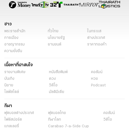
ข่าว
พระราชสำนัก
ทั่วไทย
ในกระแส
การเมือง
นโยบายรัฐ
ต่างประเทศ
อาชญากรรม
ยานยนต์
ราคาทองคำ
ความยั่งยืน
เนื้อหาที่น่าสนใจ
รายงานพิเศษ
หนังสือพิมพ์
คอลัมน์
บันเทิง
ดวง
หวย
นิยาย
วิดีโอ
Podcast
ไลฟ์สไตล์
มัลติมีเดีย
กีฬา
ฟุตบอลต่่างประเทศ
ฟุตบอลไทย
คอลัมน์
ไฟต์สปอร์ต
กีฬาโลก
วิดีโอ
แกลเลอรี่
Carabao 7-a-Side Cup