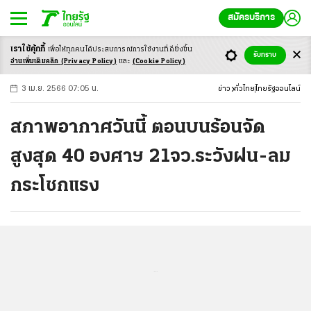
สมัครบริการ
เราใช้คุ้กกี้
เพื่อให้ทุกคนได้ประสบ
การณ์การใช้งานที่ดียิ่งขึ้น
+
ก
ก
-ก
รับทราบ
อ่านเพิ่มเติมคลิก
(Privacy Policy)
และ
(Cookie Policy)
3 เม.ย. 2566 07:05 น.
ข่าว
ทั่วไทย
ไทยรัฐออนไลน์
สภาพอากาศวันนี้ ตอนบนร้อนจัด
สูงสุด 40 องศาฯ 21จว.ระวังฝน-ลม
กระโชกแรง
...