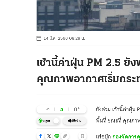
14 มี.ค. 2566 08:29 น.
เช้านี้ค่าฝุ่น PM 2.5 ยั
คุณภาพอากาศเริ่มกระ
ยังอ่วม เช้านี้ค่าฝุ
+
ก
ก
-ก
พื้นที่ ขณะที่ คุณภ
ฟังข่าว
Light
เฟซบุ๊ก
กองจัดการค