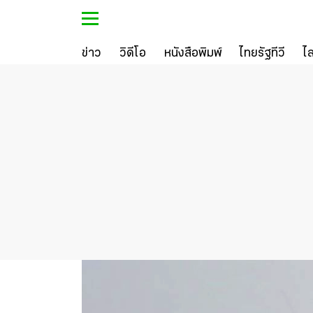
ข่าว
วิดีโอ
หนังสือพิมพ์
ไทยรัฐทีวี
ไ