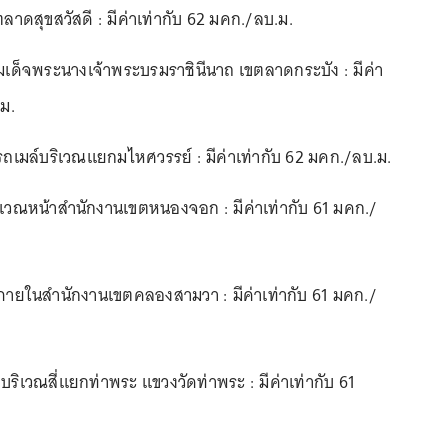
าดสุขสวัสดี : มีค่าเท่ากับ 62 มคก./ลบ.ม.
ด็จพระนางเจ้าพระบรมราชินีนาถ เขตลาดกระบัง : มีค่า
ม.
ยรถเมล์บริเวณแยกมไหศวรรย์ : มีค่าเท่ากับ 62 มคก./ลบ.ม.
เวณหน้าสำนักงานเขตหนองจอก : มีค่าเท่ากับ 61 มคก./
ายในสำนักงานเขตคลองสามวา : มีค่าเท่ากับ 61 มคก./
ิเวณสี่แยกท่าพระ แขวงวัดท่าพระ : มีค่าเท่ากับ 61