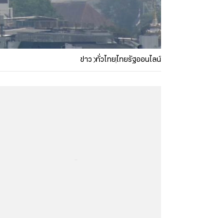
ข่าว
ทั่วไทย
ไทยรัฐออนไลน์
...