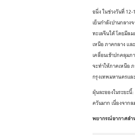
อนึ่ง ในช่วงวันที่
เย็นกำลังปานกลาง
ทะเลจีนใต้ โดยมีล
เหนือ ภาคกลาง แล
เคลื่อนเข้าปกคลุมภ
จะทำให้ภาคเหนือ ภ
กรุงเทพมหานครและป
ฝุ่นละอองในระยะนี
ควันมาก เนื่องจากล
พยากรณ์อากาศสำหรับป