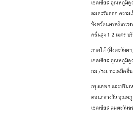
เซลเซียส อุณหภูมิสู
ลมตะวันออก ความเร็
จังหวัดนครศรีธรรม
คลื่นสูง 1-2 เมตร บ
ภาคใต้ (ฝั่งตะวันตก
เซลเซียส อุณหภูมิส
กม./ชม. ทะเลมีคลื่
กรุงเทพฯ และปริมณ
ตอนกลางวัน อุณหภูม
เซลเซียส ลมตะวันออ