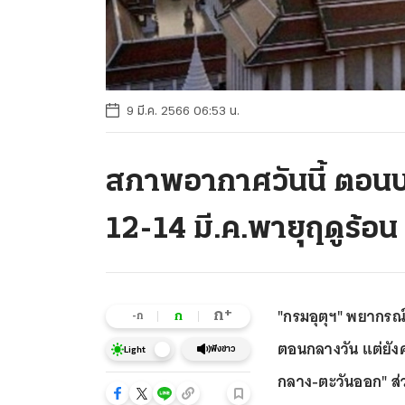
9 มี.ค. 2566 06:53 น.
สภาพอากาศวันนี้ ตอนบน
12-14 มี.ค.พายุฤดูร้อน
"กรมอุตุฯ" พยากร
+
ก
ก
-ก
ตอนกลางวัน แต่ยัง
ฟังข่าว
Light
กลาง-ตะวันออก" ส่ว