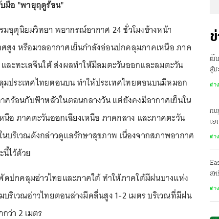
มือ "พายุฤดูร้อน"
66 กรมอุตุนิยมวิทยา พยากรณ์อากาศ 24 ชั่วโมงข้างหน้า
ข
ศสูง หรือมวลอากาศเย็นกำลังอ่อนปกคลุมภาคเหนือ ภาค
ติ๊
อ และทะเลจีนใต้ ส่งผลทำให้มีลมตะวันออกและลมตะวัน
สู้
คลุมประเทศไทยตอนบน ทำให้ประเทศไทยตอนบนมีหมอก
ต่า
าศร้อนกับฟ้าหลัวในตอนกลางวัน แต่ยังคงมีอากาศเย็นใน
กบฏ
หนือ ภาคตะวันออกเฉียงเหนือ ภาคกลาง และภาคตะวัน
เย
นบริเวณดังกล่าวดูแลรักษาสุขภาพ เนื่องจากสภาพอากาศ
ต่า
นี้ไว้ด้วย
Ea
สหร
ัดปกคลุมอ่าวไทยและภาคใต้ ทำให้ภาคใต้มีฝนบางแห่ง
ต่า
นลมบริเวณอ่าวไทยตอนล่างมีคลื่นสูง 1-2 เมตร บริเวณที่มีฝน
กกว่า 2 เมตร