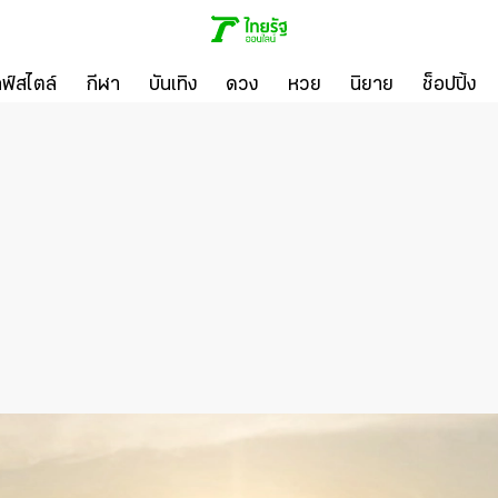
ลฟ์สไตล์
กีฬา
บันเทิง
ดวง
หวย
นิยาย
ช็อปปิ้ง