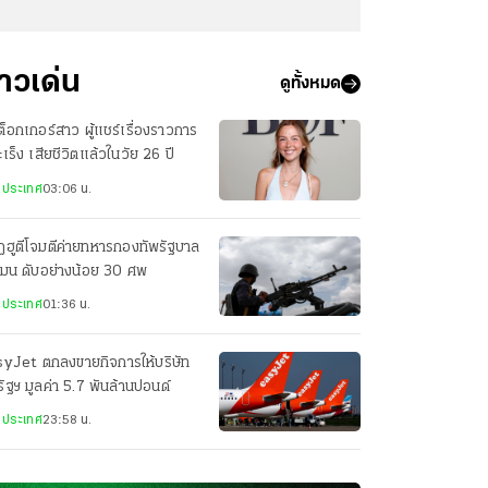
่าวเด่น
ดูทั้งหมด
กต็อกเกอร์สาว ผู้แชร์เรื่องราวการ
มะเร็ง เสียชีวิตแล้วในวัย 26 ปี
งประเทศ
03:06 น.
ฮูตีโจมตีค่ายทหารกองทัพรัฐบาล
เมน ดับอย่างน้อย 30 ศพ
งประเทศ
01:36 น.
syJet ตกลงขายกิจการให้บริษัท
ัฐฯ มูลค่า 5.7 พันล้านปอนด์
งประเทศ
23:58 น.