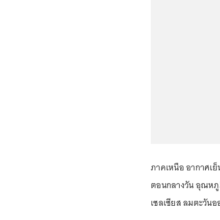
ภาคเหนือ อากาศเย็
ตอนกลางวัน อุณหภูม
เซลเซียส ลมตะวันออ