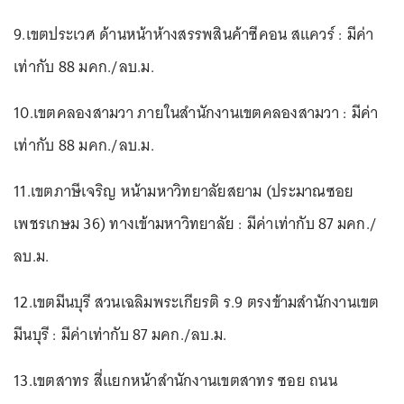
9.เขตประเวศ ด้านหน้าห้างสรรพสินค้าซีคอน สแควร์ : มีค่า
เท่ากับ 88 มคก./ลบ.ม.
10.เขตคลองสามวา ภายในสำนักงานเขตคลองสามวา : มีค่า
เท่ากับ 88 มคก./ลบ.ม.
11.เขตภาษีเจริญ หน้ามหาวิทยาลัยสยาม (ประมาณซอย
เพชรเกษม 36) ทางเข้ามหาวิทยาลัย : มีค่าเท่ากับ 87 มคก./
ลบ.ม.
12.เขตมีนบุรี สวนเฉลิมพระเกียรติ ร.9 ตรงข้ามสำนักงานเขต
มีนบุรี : มีค่าเท่ากับ 87 มคก./ลบ.ม.
13.เขตสาทร สี่แยกหน้าสำนักงานเขตสาทร ซอย ถนน