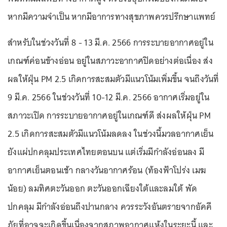
หากมีความจำเป็น หากมีอาการทางสุขภาพควรปรึกษาแพทย์
สำหรับในช่วงวันที่ 8 - 13 มี.ค. 2566 การระบายอากาศอยู่ใน
เกณฑ์ค่อนข้างอ่อน อยู่ในสภาวะอากาศปิดอย่างต่อเนื่อง ส่ง
ผลให้ฝุ่น PM 2.5 เกิดการสะสมตัวมีแนวโน้มเพิ่มขึ้น จนถึงวันที่
9 มี.ค. 2566 ในช่วงวันที่ 10-12 มี.ค. 2566 อากาศเริ่มอยู่ใน
สภาวะเปิด การระบายอากาศอยู่ในเกณฑ์ดี ส่งผลให้ฝุ่น PM
2.5 เกิดการสะสมตัวมีแนวโน้มลดลง ในช่วงนี้มวลอากาศเย็น
ยังแผ่ปกคลุมประเทศไทยตอนบน แต่เริ่มมีกำลังอ่อนลง มี
อากาศเย็นตอนเช้า กลางวันอากาศร้อน (ท้องฟ้าโปร่ง เมฆ
น้อย) ลมทิศตะวันออก ตะวันออกเฉียงใต้และลมใต้ พัด
ปกคลุม มีกำลังอ่อนถึงปานกลาง ควรระวังอันตรายจากอัคคี
ภัยที่อาจจะเกิดขึ้นเนื่องจากสภาพอากาศแห้งในระยะนี้ และ