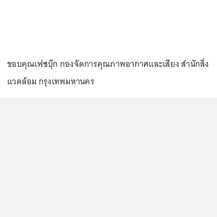
ขอบคุณเฟซบุ๊ก กองจัดการคุณภาพอากาศและเสียง สำนักสิ่ง
แวดล้อม กรุงเทพมหานคร
...