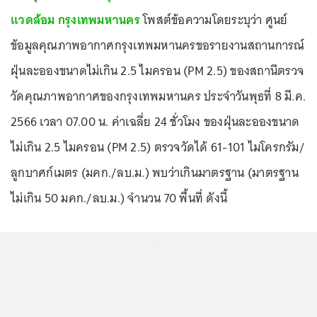
แวดล้อม กรุงเทพมหานคร
โพสต์ข้อความโดยระบุว่า ศูนย์
ข้อมูลคุณภาพอากาศกรุงเทพมหานครขอรายงานสถานการณ์
ฝุ่นละอองขนาดไม่เกิน 2.5 ไมครอน (PM 2.5) ของสถานีตรวจ
วัดคุณภาพอากาศของกรุงเทพมหานคร ประจำวันพุธที่ 8 มี.ค.
2566 เวลา 07.00 น. ค่าเฉลี่ย 24 ชั่วโมง ของฝุ่นละอองขนาด
ไม่เกิน 2.5 ไมครอน (PM 2.5) ตรวจวัดได้ 61-101 ไมโครกรัม/
ลูกบาศก์เมตร (มคก./ลบ.ม.) พบว่าเกินมาตรฐาน (มาตรฐาน
ไม่เกิน 50 มคก./ลบ.ม.) จำนวน 70 พื้นที่ ดังนี้
...