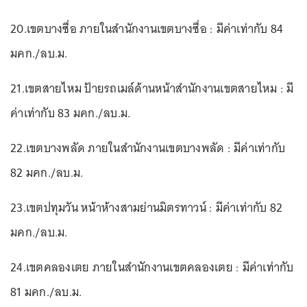
20.เขตบางซื่อ ภายในสำนักงานเขตบางซื่อ : มีค่าเท่ากับ 84
มคก./ลบ.ม.
21.เขตสายไหม ป้ายรถเมล์ด้านหน้าสำนักงานเขตสายไหม : มี
ค่าเท่ากับ 83 มคก./ลบ.ม.
22.เขตบางพลัด ภายในสำนักงานเขตบางพลัด : มีค่าเท่ากับ
82 มคก./ลบ.ม.
23.เขตปทุมวัน หน้าห้างสามย่านมิตรทาวน์ : มีค่าเท่ากับ 82
มคก./ลบ.ม.
24.เขตคลองเตย ภายในสำนักงานเขตคลองเตย : มีค่าเท่ากับ
81 มคก./ลบ.ม.