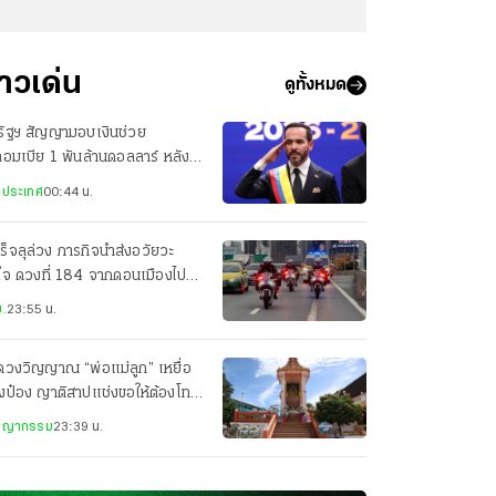
่าวเด่น
ดูทั้งหมด
รัฐฯ สัญญามอบเงินช่วย
อมเบีย 1 พันล้านดอลลาร์ หลัง
น.สาบานตน
งประเทศ
00:44 น.
ร็จลุล่วง ภารกิจนำส่งอวัยวะ
ใจ ดวงที่ 184 จากดอนเมืองไป
ศิริราช เพียง 22 นาที
.
23:55 น.
ดวงวิญญาณ “พ่อแม่ลูก” เหยื่อ
งป๋อง ญาติสาปแช่งขอให้ต้องโทษ
ะหาร
ชญากรรม
23:39 น.