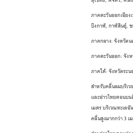
สุโขทัย, พิจิตร, พ
ภาคตะวันออกเฉียงเห
บึงกาฬ, กาฬสินธุ์,
ภาคกลาง: จังหวัดนคร
ภาคตะวันออก: จังหว
ภาคใต้: จังหวัดระน
สำหรับคลื่นลมบริเ
และอ่าวไทยตอนบนมีค
เมตร บริเวณทะเลอัน
คลื่นสูงมากกว่า 3 เ