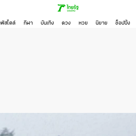
ลฟ์สไตล์
กีฬา
บันเทิง
ดวง
หวย
นิยาย
ช็อปปิ้ง