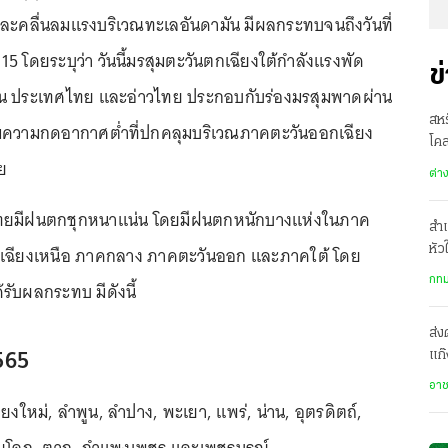
ะคลื่นลมแรงบริเวณทะเลอันดามัน มีผลกระทบจนถึงวันที่
 15 โดยระบุว่า วันนี้มรสุมตะวันตกเฉียงใต้กำลังแรงพัด
ข
น ประเทศไทย และอ่าวไทย ประกอบกับร่องมรสุมพาดผ่าน
สห
่อมความกดอากาศต่ำที่ปกคลุมบริเวณภาคตะวันออกเฉียง
โคล
ย
ปธ
ต่า
ทศไทยมีฝนตกชุกหนาแน่น โดยมีฝนตกหนักบางแห่งในภาค
สำเ
เฉียงเหนือ ภาคกลาง ภาคตะวันออก และภาคใต้ โดย
หัว
รพ.
กทม
้รับผลกระทบ มีดังนี้
ส่ง
2565
แก๊
ปร
อา
ียงใหม่, ลำพูน, ลำปาง, พะเยา, แพร่, น่าน, อุตรดิตถ์,