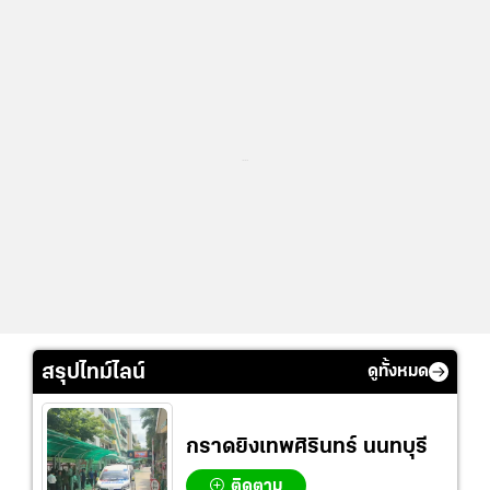
...
สรุปไทม์ไลน์
ดูทั้งหมด
กราดยิงเทพศิรินทร์ นนทบุรี
ติดตาม