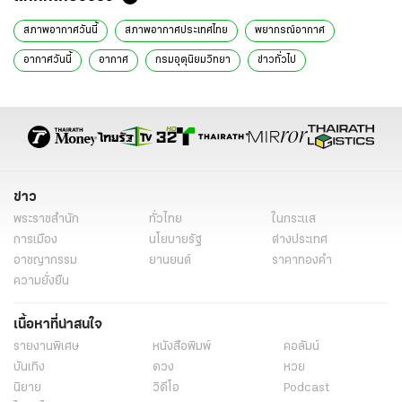
สภาพอากาศวันนี้
สภาพอากาศประเทศไทย
พยากรณ์อากาศ
อากาศวันนี้
อากาศ
กรมอุตุนิยมวิทยา
ข่าวทั่วไป
ข่าว
พระราชสำนัก
ทั่วไทย
ในกระแส
การเมือง
นโยบายรัฐ
ต่างประเทศ
อาชญากรรม
ยานยนต์
ราคาทองคำ
ความยั่งยืน
เนื้อหาที่น่าสนใจ
รายงานพิเศษ
หนังสือพิมพ์
คอลัมน์
บันเทิง
ดวง
หวย
นิยาย
วิดีโอ
Podcast