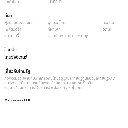
ไลฟ์สไตล์
มัลติมีเดีย
กีฬา
ฟุตบอลต่่างประเทศ
ฟุตบอลไทย
คอลัมน์
ไฟต์สปอร์ต
กีฬาโลก
วิดีโอ
แกลเลอรี่
Carabao 7-a-Side Cup
ช็อปปิ้ง
ไทยรัฐอีเวนต์
เกี่ยวกับไทยรัฐ
กิจกรรม
ร่วมงานกับเรา
เกี่ยวกับไทยรัฐ
มูลนิธิไทยรัฐ
ศูนย์ข้อมูลไทยรัฐ
FAQ
ศูนย์ช่วยเหลือ
นโยบายคุ้มครองข้อมูลส่วนบุคคลไทยรัฐกรุ๊ป
เงื่อนไขข้อตกลงการใช้บริการ
ติดต่อเรา
ติดต่อโฆษณา
ติดตามเราได้ที่
Application