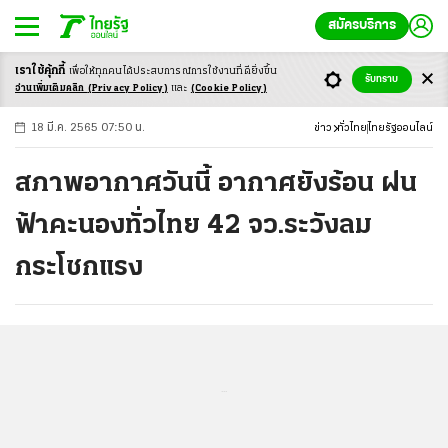
สมัครบริการ
เราใช้คุ้กกี้
เพื่อให้ทุกคนได้ประสบ
การณ์การใช้งานที่ดียิ่งขึ้น
+
ก
ก
-ก
รับทราบ
อ่านเพิ่มเติมคลิก
(Privacy Policy)
และ
(Cookie Policy)
18 มี.ค. 2565 07:50 น.
ข่าว
ทั่วไทย
ไทยรัฐออนไลน์
สภาพอากาศวันนี้ อากาศยังร้อน ฝน
ฟ้าคะนองทั่วไทย 42 จว.ระวังลม
กระโชกแรง
...