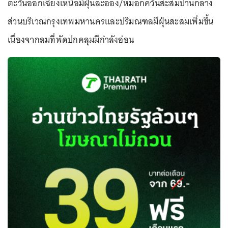
ตะวันออกเฉียงเหนือมีฝุ่นละออง/หมอกควันสะสมปานกลาง
ส่วนบริเวณกรุงเทพมหานครและปริมณฑลมีฝุ่นสะสมเพิ่มขึ้น
เนื่องจากลมที่พัดปกคลุมมีกำลังอ่อน