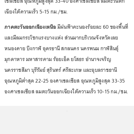
เซลเซียส อุณหภูมิสูงสุด 33-40 องศาเซลเซียส ลมตะวันตก
เฉียงใต้ความเร็ว 5-15 กม./ชม.
ภาคตะวันออกเฉียงเหนือ
มีฝนฟ้าคะนองร้อยละ 60 ของพื้นที่
และมีลมกระโชกแรงบางแห่ง ส่วนมากบริเวณจังหวัดเลย
หนองคาย บึงกาฬ อุดรธานี สกลนคร นครพนม กาฬสินธุ์
มุกดาหาร มหาสารคาม ร้อยเอ็ด ยโสธร อำนาจเจริญ
นครราชสีมา บุรีรัมย์ สุรินทร์ ศรีสะเกษ และอุบลราชธานี
อุณหภูมิต่ำสุด 22-25 องศาเซลเซียส อุณหภูมิสูงสุด 33-35
องศาเซลเซียส ลมตะวันออกเฉียงใต้ความเร็ว 10-15 กม./ชม.
...