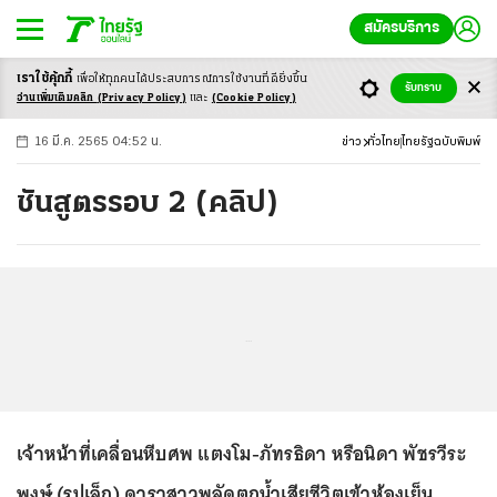
สมัครบริการ
เราใช้คุ้กกี้
เพื่อให้ทุกคนได้ประสบ
การณ์การใช้งานที่ดียิ่งขึ้น
+
ก
ก
-ก
รับทราบ
อ่านเพิ่มเติมคลิก
(Privacy Policy)
และ
(Cookie Policy)
16 มี.ค. 2565 04:52 น.
ข่าว
ทั่วไทย
ไทยรัฐฉบับพิมพ์
ชันสูตรรอบ 2 (คลิป)
...
เจ้าหน้าที่เคลื่อนหีบศพ แตงโม-ภัทรธิดา หรือนิดา พัชรวีระ
พงษ์ (รูปเล็ก) ดาราสาวพลัดตกน้ำเสียชีวิตเข้าห้องเย็น