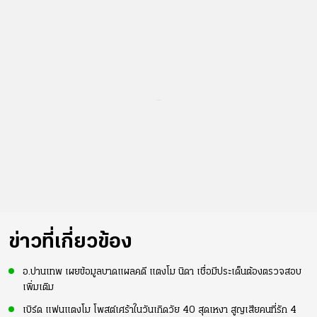
...
ข่าวที่เกี่ยวข้อง
อ.ปานเทพ เผยข้อมูลบาดแผลคดี แตงโม นิดา เชื่อมีประเด็นต้องตรวจสอบ
เพิ่มเติม
เบิร์ด แฟนแตงโม โพสต์เศร้าในวันเกิดวัย 40 สุดเหงา สูญเสียคนที่รัก 4