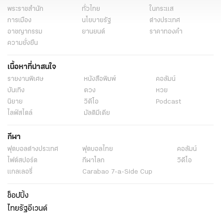
พระราชสำนัก
ทั่วไทย
ในกระแส
การเมือง
นโยบายรัฐ
ต่างประเทศ
อาชญากรรม
ยานยนต์
ราคาทองคำ
ความยั่งยืน
เนื้อหาที่น่าสนใจ
รายงานพิเศษ
หนังสือพิมพ์
คอลัมน์
บันเทิง
ดวง
หวย
นิยาย
วิดีโอ
Podcast
ไลฟ์สไตล์
มัลติมีเดีย
กีฬา
ฟุตบอลต่่างประเทศ
ฟุตบอลไทย
คอลัมน์
ไฟต์สปอร์ต
กีฬาโลก
วิดีโอ
แกลเลอรี่
Carabao 7-a-Side Cup
ช็อปปิ้ง
ไทยรัฐอีเวนต์