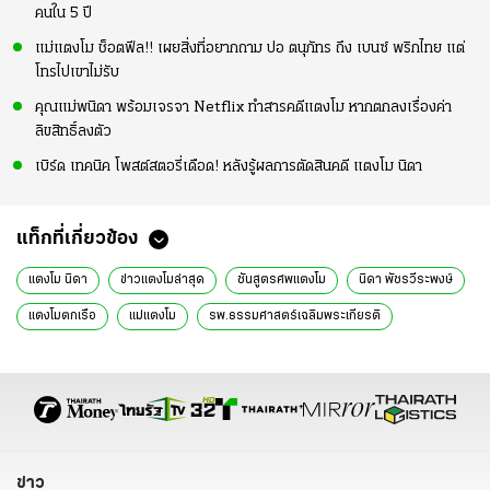
คนใน 5 ปี
แม่แตงโม ช็อตฟีล!! เผยสิ่งที่อยากถาม ปอ ตนุภัทร ถึง เบนซ์ พริกไทย แต่
โทรไปเขาไม่รับ
คุณแม่พนิดา พร้อมเจรจา Netflix ทำสารคดีแตงโม หากตกลงเรื่องค่า
ลิขสิทธิ์ลงตัว
เบิร์ด เทคนิค โพสต์สตอรี่เดือด! หลังรู้ผลการตัดสินคดี แตงโม นิดา
แท็กที่เกี่ยวข้อง
แตงโม นิดา
ข่าวแตงโมล่าสุด
ชันสูตรศพแตงโม
นิดา พัชรวีระพงษ์
แตงโมตกเรือ
แม่แตงโม
รพ.ธรรมศาสตร์เฉลิมพระเกียรติ
ข่าวหน้า1
ข่าววันนี้
ข่าว