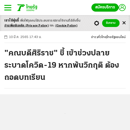
สมัครบริการ
เราใช้คุ้กกี้
เพื่อให้ทุกคนได้ประสบ
การณ์การใช้งานที่ดียิ่งขึ้น
+
ก
ก
-ก
รับทราบ
อ่านเพิ่มเติมคลิก
(Privacy Policy)
และ
(Cookie Policy)
10 มี.ค. 2565 17:43 น.
ข่าว
ทั่วไทย
ไทยรัฐออนไลน์
"คณบดีศิริราช" ชี้ เข้าช่วงปลาย
ระบาดโควิด-19 หากพ้นวิกฤติ ต้อง
ถอดบทเรียน
...