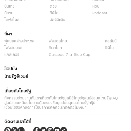
บันเทิง
ดวง
หวย
นิยาย
วิดีโอ
Podcast
ไลฟ์สไตล์
มัลติมีเดีย
กีฬา
ฟุตบอลต่่างประเทศ
ฟุตบอลไทย
คอลัมน์
ไฟต์สปอร์ต
กีฬาโลก
วิดีโอ
แกลเลอรี่
Carabao 7-a-Side Cup
ช็อปปิ้ง
ไทยรัฐอีเวนต์
เกี่ยวกับไทยรัฐ
กิจกรรม
ร่วมงานกับเรา
เกี่ยวกับไทยรัฐ
มูลนิธิไทยรัฐ
ศูนย์ข้อมูลไทยรัฐ
FAQ
ศูนย์ช่วยเหลือ
นโยบายคุ้มครองข้อมูลส่วนบุคคลไทยรัฐกรุ๊ป
เงื่อนไขข้อตกลงการใช้บริการ
ติดต่อเรา
ติดต่อโฆษณา
ติดตามเราได้ที่