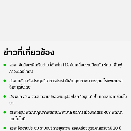
ข่าวที่เกี่ยวข้อง
สรพ. จับมือภาคีเครือข่าย ใช้กลไก HA ขับเคลื่อนงานป้องกัน รักษา ฟื้นฟู
ภาวะติดนิโคติน
สรพ.เตรียมจัดประชุมวิชาการประจำปีด้านคุณภาพมาตรฐาน โรงพยาบาล
ใหญ่สุดในไทย
สธ.ผนึก สรพ.จัดวันความปลอดภัยผู้ป่วยโลก “อนุทิน” ย้ำ แก้คลาดเคลื่อนใช้
ยา
สรพ.หนุน พัฒนาคุณภาพสถานพยาบาล ขอการเมืองจัดสรร งบฯ พัฒนา
เทคโนโลยี
สรพ.จัดงานประชุม ระบบบริการสุขภาพ สอดคล้องยุทธศาสตร์ชาติ 20 ปี