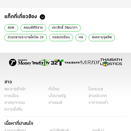
แท็กที่เกี่ยวข้อง
สรพ.
คณบดีศิริราช
ประสิทธิ์ วัฒนาภา
ช่วงปลายระบาดโควิด-19
ถอดบทเรียน
HA
สงครามจุลชีพ
ศิริราช
ศิริราชพยาบาล
สถาบันรับรองคุณภาพสถานพยาบาล
ข่าวทั่วไทย
ข่าวทั่วไป
ข่าว
พระราชสำนัก
ทั่วไทย
ในกระแส
การเมือง
นโยบายรัฐ
ต่างประเทศ
อาชญากรรม
ยานยนต์
ราคาทองคำ
ความยั่งยืน
เนื้อหาที่น่าสนใจ
รายงานพิเศษ
หนังสือพิมพ์
คอลัมน์