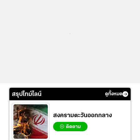
...
สรุปไทม์ไลน์
ดูทั้งหมด
สงครามตะวันออกกลาง
ติดตาม