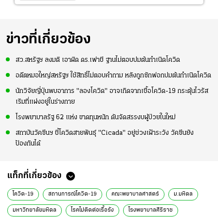
ข่าวที่เกี่ยวข้อง
สว.สหรัฐฯ ลงมติ เอาผิด ดร.เฟาชี ฐานไม่ตอบปมต้นกำเนิดโควิด
อดีตหมอใหญ่สหรัฐฯ ใช้สิทธิ์ไม่ตอบคำถาม หลังถูกซักฟอกปมต้นกำเนิดโควิด
นักวิจัยญี่ปุ่นพบอาการ "ลองโควิด" อาจเกิดจากเชื้อโควิด-19 กระตุ้นไวรัส
เริมที่แฝงอยู่ในร่างกาย
โรงพยาบาลรัฐ 62 แห่ง ขาดทุนหนัก ดันจัดสรรงบผู้ป่วยในใหม่
สถาบันวัคซีนฯ ชี้โควิดสายพันธุ์ "Cicada" อยู่ช่วงเฝ้าระวัง วัคซีนยัง
ป้องกันได้
แท็กที่เกี่ยวข้อง
โควิด-19
สถานการณ์โควิด-19
คณะพยาบาลศาสตร์
ม.มหิดล
มหาวิทยาลัยมหิดล
โรคไม่ติดต่อเรื้อรัง
โรงพยาบาลศิริราช