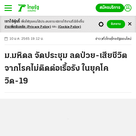
สมัครบริการ
เราใช้คุ้กกี้
เพื่อให้ทุกคนได้ประสบ
การณ์การใช้งานที่ดียิ่งขึ้น
+
ก
ก
-ก
รับทราบ
อ่านเพิ่มเติมคลิก
(Privacy Policy)
และ
(Cookie Policy)
10 ม.ค. 2565 19:12 น.
ข่าว
ทั่วไทย
ไทยรัฐออนไลน์
ม.มหิดล จัดประชุม ลดป่วย-เสียชีวิต
จากโรคไม่ติดต่อเรื้อรัง ในยุคโค
วิด-19
...