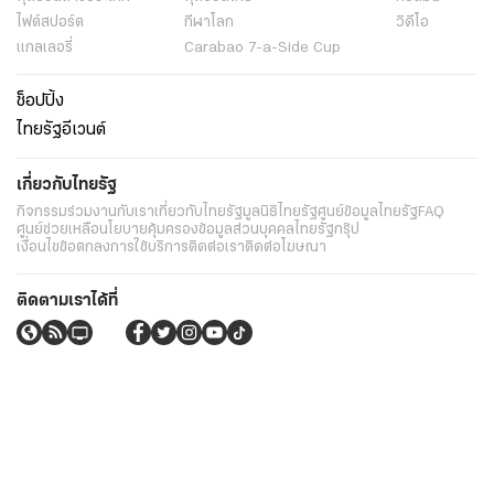
ไฟต์สปอร์ต
กีฬาโลก
วิดีโอ
แกลเลอรี่
Carabao 7-a-Side Cup
ช็อปปิ้ง
ไทยรัฐอีเวนต์
เกี่ยวกับไทยรัฐ
กิจกรรม
ร่วมงานกับเรา
เกี่ยวกับไทยรัฐ
มูลนิธิไทยรัฐ
ศูนย์ข้อมูลไทยรัฐ
FAQ
ศูนย์ช่วยเหลือ
นโยบายคุ้มครองข้อมูลส่วนบุคคลไทยรัฐกรุ๊ป
เงื่อนไขข้อตกลงการใช้บริการ
ติดต่อเรา
ติดต่อโฆษณา
ติดตามเราได้ที่
Application
My THAIRATH