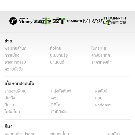
ประชุมวิชาการนานาชาติ
พัฒนาบุคลากร
ประสิทธิ์ วัฒนาภา
คณะบดีคณะแพทย์ศาสตร์ศิริราชพยาบาล
ข่าวสาธารณสุข
ข่าวทั่วไทย
ข่าวทั่วไป
ข่าว
พระราชสำนัก
ทั่วไทย
ในกระแส
การเมือง
นโยบายรัฐ
ต่างประเทศ
อาชญากรรม
ยานยนต์
ราคาทองคำ
ความยั่งยืน
เนื้อหาที่น่าสนใจ
รายงานพิเศษ
หนังสือพิมพ์
คอลัมน์
บันเทิง
ดวง
หวย
นิยาย
วิดีโอ
Podcast
ไลฟ์สไตล์
มัลติมีเดีย
กีฬา
ฟุตบอลต่่างประเทศ
ฟุตบอลไทย
คอลัมน์