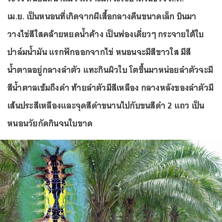
เม.ย. เป็นหนอนที่เกิดจากผีเสื้อกลางคืนขนาดเล็ก บินมา
วางไข่สีใสคล้ายหยดน้ำค้าง เป็นฟองเดี่ยวๆ กระจายใต้ใบ
ปาล์มน้ำมัน แรกฟักออกจากไข่ หนอนจะมีสีขาวใส มีสี
น้ำตาลอยู่กลางลำตัว แทะกินผิวใบ โตขึ้นมาหน่อยลำตัวจะมี
สีน้ำตาลเข้มถึงดำ ท้ายลำตัวมีสีเหลือง กลางหลังของลำตัวมี
เส้นประสีเหลืองและจุดสีดำขนานไปกับขนสีดำ 2 แถว เป็น
หนอนวัยกัดกินจนใบขาด