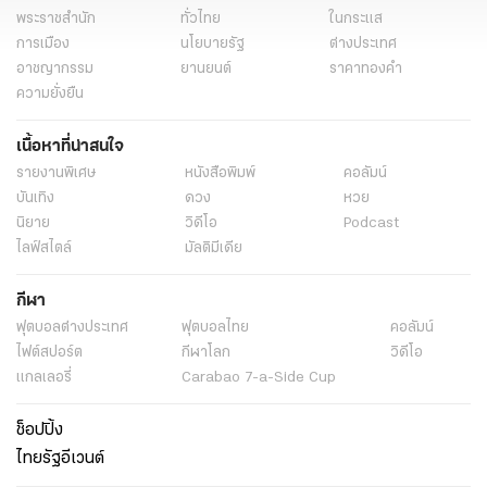
พระราชสำนัก
ทั่วไทย
ในกระแส
การเมือง
นโยบายรัฐ
ต่างประเทศ
อาชญากรรม
ยานยนต์
ราคาทองคำ
ความยั่งยืน
เนื้อหาที่น่าสนใจ
รายงานพิเศษ
หนังสือพิมพ์
คอลัมน์
บันเทิง
ดวง
หวย
นิยาย
วิดีโอ
Podcast
ไลฟ์สไตล์
มัลติมีเดีย
กีฬา
ฟุตบอลต่่างประเทศ
ฟุตบอลไทย
คอลัมน์
ไฟต์สปอร์ต
กีฬาโลก
วิดีโอ
แกลเลอรี่
Carabao 7-a-Side Cup
ช็อปปิ้ง
ไทยรัฐอีเวนต์