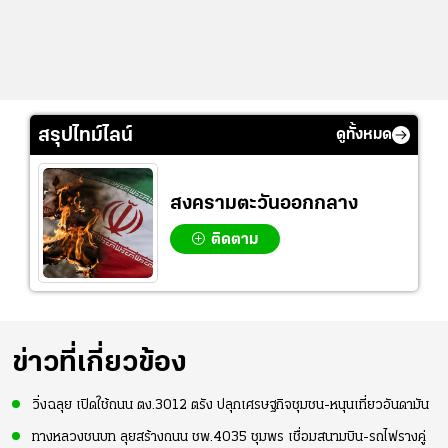
สรุปไทม์ไลน์
ดูทั้งหมด
สงครามตะวันออกกลาง
ติดตาม
ข่าวที่เกี่ยวข้อง
วิ่งฉลุย เปิดใช้ถนน ตง.3012 ตรัง ปลุกเศรษฐกิจชุมชน-หนุนเที่ยวอันดามัน
ทางหลวงชนบท ลุยสร้างถนน ชพ.4035 ชุมพร เชื่อมสนามบิน-รถไฟรางคู่