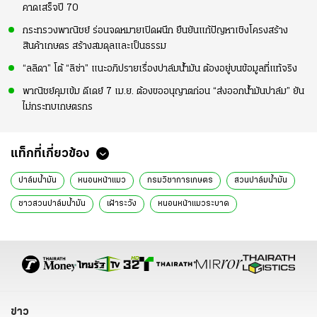
คาดเสร็จปี 70
กระทรวงพาณิชย์ ร่อนจดหมายเปิดผนึก ยืนยันแก้ปัญหาเชิงโครงสร้าง
สินค้าเกษตร สร้างสมดุลและเป็นธรรม
“ลลิดา” โต้ “ลิซ่า” แนะอภิปรายเรื่องปาล์มน้ำมัน ต้องอยู่บนข้อมูลที่แท้จริง
พาณิชย์คุมเข้ม ดีเดย์ 7 เม.ย. ต้องขออนุญาตก่อน “ส่งออกน้ำมันปาล์ม” ยัน
ไม่กระทบเกษตรกร
แท็กที่เกี่ยวข้อง
ปาล์มน้ำมัน
หนอนหน้าแมว
กรมวิชาการเกษตร
สวนปาล์มน้ำมัน
ชาวสวนปาล์มน้ำมัน
เฝ้าระวัง
หนอนหน้าแมวระบาด
หน้ามองฟ้าเท้าหยั่งดิน
สะ-เล-เต
ข่าว