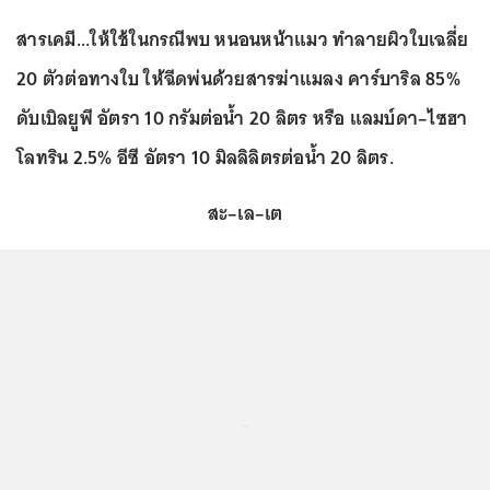
สารเคมี...ให้ใช้ในกรณีพบ หนอนหน้าแมว ทำลายผิวใบเฉลี่ย
20 ตัวต่อทางใบ ให้ฉีดพ่นด้วยสารฆ่าแมลง คาร์บาริล 85%
ดับเบิลยูพี อัตรา 10 กรัมต่อน้ำ 20 ลิตร หรือ แลมบ์ดา–ไซฮา
โลทริน 2.5% อีซี อัตรา 10 มิลลิลิตรต่อน้ำ 20 ลิตร.
สะ–เล–เต
...