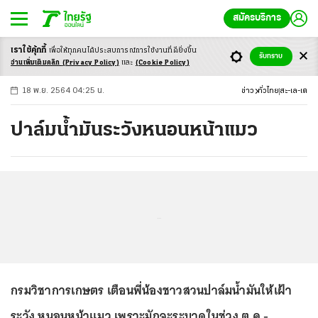
สมัครบริการ
เราใช้คุ้กกี้
เพื่อให้ทุกคนได้ประสบ
การณ์การใช้งานที่ดียิ่งขึ้น
+
ก
ก
-ก
รับทราบ
อ่านเพิ่มเติมคลิก
(Privacy Policy)
และ
(Cookie Policy)
18 พ.ย. 2564 04:25 น.
ข่าว
ทั่วไทย
สะ-เล-เต
ปาล์มน้ำมันระวังหนอนหน้าแมว
...
กรมวิชาการเกษตร เตือนพี่น้องชาวสวนปาล์มน้ำมันให้เฝ้า
ระวัง หนอนหน้าแมว เพราะมักจะระบาดในช่วง ต.ค.-