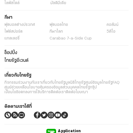
ไลฟ์สไตล์
มัลติมีเดีย
กีฬา
ฟุตบอลต่่างประเทศ
ฟุตบอลไทย
คอลัมน์
ไฟต์สปอร์ต
กีฬาโลก
วิดีโอ
แกลเลอรี่
Carabao 7-a-Side Cup
ช็อปปิ้ง
ไทยรัฐอีเวนต์
เกี่ยวกับไทยรัฐ
กิจกรรม
ร่วมงานกับเรา
เกี่ยวกับไทยรัฐ
มูลนิธิไทยรัฐ
ศูนย์ข้อมูลไทยรัฐ
FAQ
ศูนย์ช่วยเหลือ
นโยบายคุ้มครองข้อมูลส่วนบุคคลไทยรัฐกรุ๊ป
เงื่อนไขข้อตกลงการใช้บริการ
ติดต่อเรา
ติดต่อโฆษณา
ติดตามเราได้ที่
Application