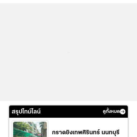
...
สรุปไทม์ไลน์
ดูทั้งหมด
กราดยิงเทพศิรินทร์ นนทบุรี