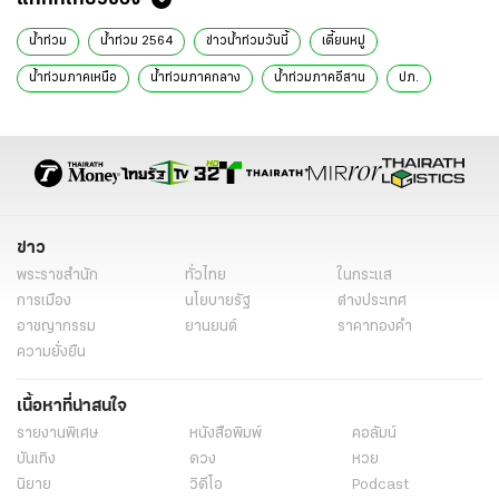
น้ำท่วม
น้ำท่วม 2564
ข่าวน้ำท่วมวันนี้
เตี้ยนหมู่
น้ำท่วมภาคเหนือ
น้ำท่วมภาคกลาง
น้ำท่วมภาคอีสาน
ปภ.
กรมป้องกันและบรรเทาสาธารณภัย
ข่าว
พระราชสำนัก
ทั่วไทย
ในกระแส
การเมือง
นโยบายรัฐ
ต่างประเทศ
อาชญากรรม
ยานยนต์
ราคาทองคำ
ความยั่งยืน
เนื้อหาที่น่าสนใจ
รายงานพิเศษ
หนังสือพิมพ์
คอลัมน์
บันเทิง
ดวง
หวย
นิยาย
วิดีโอ
Podcast