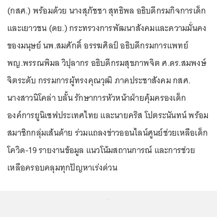
(กสศ.) พร้อมด้วย นางสุภัชชา สุทธิพล อธิบดีกรมกิจการเด็ก
และเยาวชน (ดย.) กระทรวงการพัฒนาสังคมและความมั่นคง
ของมนุษย์ นพ.สมศักดิ์ อรรฆศิลป์ อธิบดีกรมการแพทย์
พญ.พรรณพิมล วิปุลากร อธิบดีกรมสุขภาพจิต ศ.ดร.สมพงษ์
จิตระดับ กรรมการผู้ทรงคุณวุฒิ ภาคประชาสังคม กสศ.
นางสาวนิโคล่า บลั้น รักษาการหัวหน้าฝ่ายคุ้มครองเด็ก
องค์การยูนิเซฟประเทศไทย และนายคริส โปตระนันทน์ พร้อม
สมาชิกกลุ่มเส้นด้าย ร่วมแถลงข่าวออนไลน์ศูนย์ช่วยเหลือเด็ก
โควิด-19 รายงานข้อมูล แนวโน้มสถานการณ์ และการช่วย
เหลือครอบคลุมทุกปัญหาเร่งด่วน
...