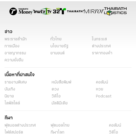
กรมการแพทย์
ข่าวการเมือง
ข่าวทั่วไป
ข่าว
พระราชสำนัก
ทั่วไทย
ในกระแส
การเมือง
นโยบายรัฐ
ต่างประเทศ
อาชญากรรม
ยานยนต์
ราคาทองคำ
ความยั่งยืน
เนื้อหาที่น่าสนใจ
รายงานพิเศษ
หนังสือพิมพ์
คอลัมน์
บันเทิง
ดวง
หวย
นิยาย
วิดีโอ
Podcast
ไลฟ์สไตล์
มัลติมีเดีย
กีฬา
ฟุตบอลต่่างประเทศ
ฟุตบอลไทย
คอลัมน์
ไฟต์สปอร์ต
กีฬาโลก
วิดีโอ