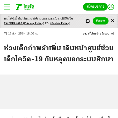
สมัครบริการ
เราใช้คุ้กกี้
เพื่อให้ทุกคนได้ประสบ
การณ์การใช้งานที่ดียิ่งขึ้น
+
ก
ก
-ก
รับทราบ
อ่านเพิ่มเติมคลิก
(Privacy Policy)
และ
(Cookie Policy)
17 ส.ค. 2564 18:06 น.
ข่าว
ทั่วไทย
ไทยรัฐออนไลน์
ห่วงเด็กกำพร้าเพิ่ม เดินหน้าศูนย์ช่วย
เด็กโควิด-19 กันหลุดนอกระบบศึกษา
...