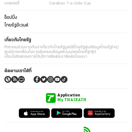
แกลเลอรี่
Carabao 7-a-Side Cup
ช็อปปิ้ง
ไทยรัฐอีเวนต์
เกี่ยวกับไทยรัฐ
กิจกรรม
ร่วมงานกับเรา
เกี่ยวกับไทยรัฐ
มูลนิธิไทยรัฐ
ศูนย์ข้อมูลไทยรัฐ
FAQ
ศูนย์ช่วยเหลือ
นโยบายคุ้มครองข้อมูลส่วนบุคคลไทยรัฐกรุ๊ป
เงื่อนไขข้อตกลงการใช้บริการ
ติดต่อเรา
ติดต่อโฆษณา
ติดตามเราได้ที่
Application
My THAIRATH