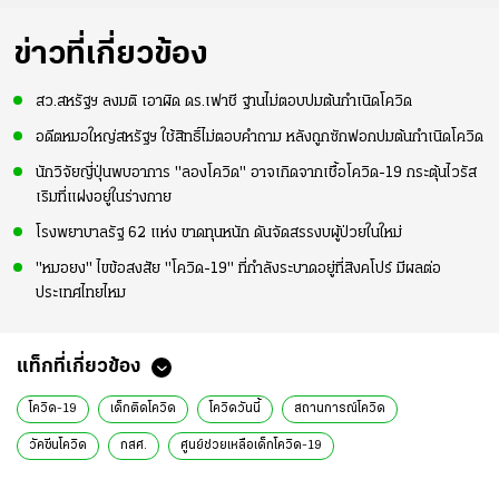
ข่าวที่เกี่ยวข้อง
สว.สหรัฐฯ ลงมติ เอาผิด ดร.เฟาชี ฐานไม่ตอบปมต้นกำเนิดโควิด
อดีตหมอใหญ่สหรัฐฯ ใช้สิทธิ์ไม่ตอบคำถาม หลังถูกซักฟอกปมต้นกำเนิดโควิด
นักวิจัยญี่ปุ่นพบอาการ "ลองโควิด" อาจเกิดจากเชื้อโควิด-19 กระตุ้นไวรัส
เริมที่แฝงอยู่ในร่างกาย
โรงพยาบาลรัฐ 62 แห่ง ขาดทุนหนัก ดันจัดสรรงบผู้ป่วยในใหม่
"หมอยง" ไขข้อสงสัย "โควิด-19" ที่กำลังระบาดอยู่ที่สิงคโปร์ มีผลต่อ
ประเทศไทยไหม
แท็กที่เกี่ยวข้อง
โควิด-19
เด็กติดโควิด
โควิดวันนี้
สถานการณ์โควิด
วัคซีนโควิด
กสศ.
ศูนย์ช่วยเหลือเด็กโควิด-19
เด็กหลุดนอกระบบการศึกษา
ข่าวการเมืองออนไลน์
พม.