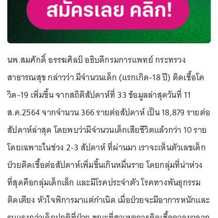
นพ.สมศักดิ์ อรรฆศิลป์ อธิบดีกรมการแพทย์ กระทรวง
สาธารณสุข กล่าวว่า มีจำนวนเด็ก (แรกเกิด-18 ปี) ติดเชื้อโค
วิด-19 เพิ่มขึ้น จากสถิติสัปดาห์ที่ 33 ข้อมูลล่าสุดวันที่ 11
ส.ค.2564 จากจำนวน 366 รายต่อสัปดาห์ เป็น 18,879 รายต่อ
สัปดาห์ล่าสุด โดยพบว่ามีจำนวนเด็กเสียชีวิตแล้วกว่า 10 ราย
โดยเฉพาะในช่วง 2-3 สัปดาห์ ที่ผ่านมา เราจะเห็นตัวเลขเด็ก
ป่วยติดเชื้อต่อสัปดาห์เพิ่มขึ้นเกินหมื่นราย โดยกลุ่มที่น่าห่วง
ที่สุดคือกลุ่มเด็กเล็ก และมีโรคประจำตัว โรคทางพันธุกรรม
ติดเตียง หัวใจพิการมาแต่กำเนิด เมื่อป่วยจะมีอาการหนักและ
รุนแรงกว่าเด็กปกติที่ป่วย ขณะที่สาเหตุการติดเชื้ออาจมาจาก