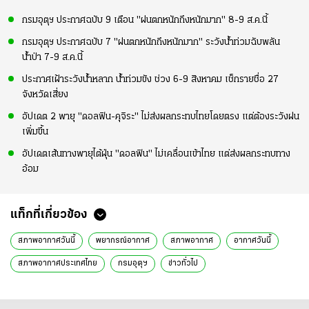
กรมอุตุฯ ประกาศฉบับ 9 เตือน "ฝนตกหนักถึงหนักมาก" 8-9 ส.ค.นี้
กรมอุตุฯ ประกาศฉบับ 7 "ฝนตกหนักถึงหนักมาก" ระวังน้ำท่วมฉับพลัน
น้ำป่า 7-9 ส.ค.นี้
ประกาศเฝ้าระวังน้ำหลาก น้ำท่วมขัง ช่วง 6-9 สิงหาคม เช็กรายชื่อ 27
จังหวัดเสี่ยง
อัปเดต 2 พายุ "ดอลฟิน-คุจิระ" ไม่ส่งผลกระทบไทยโดยตรง แต่ต้องระวังฝน
เพิ่มขึ้น
อัปเดตเส้นทางพายุไต้ฝุ่น "ดอลฟิน" ไม่เคลื่อนเข้าไทย แต่ส่งผลกระทบทาง
อ้อม
แท็กที่เกี่ยวข้อง
สภาพอากาศวันนี้
พยากรณ์อากาศ
สภาพอากาศ
อากาศวันนี้
สภาพอากาศประเทศไทย
กรมอุตุฯ
ข่าวทั่วไป