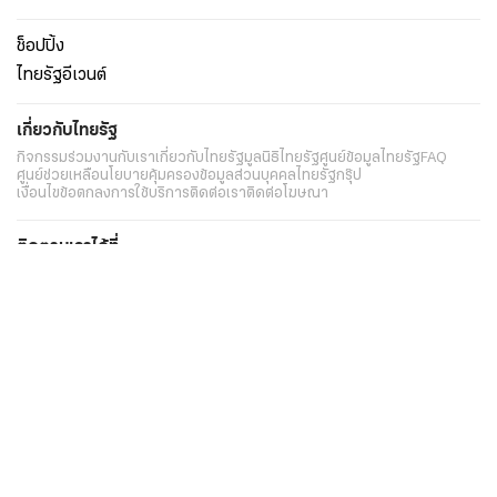
ช็อปปิ้ง
ไทยรัฐอีเวนต์
เกี่ยวกับไทยรัฐ
กิจกรรม
ร่วมงานกับเรา
เกี่ยวกับไทยรัฐ
มูลนิธิไทยรัฐ
ศูนย์ข้อมูลไทยรัฐ
FAQ
ศูนย์ช่วยเหลือ
นโยบายคุ้มครองข้อมูลส่วนบุคคลไทยรัฐกรุ๊ป
เงื่อนไขข้อตกลงการใช้บริการ
ติดต่อเรา
ติดต่อโฆษณา
ติดตามเราได้ที่
Application
My THAIRATH