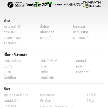
ข่าว
พระราชสำนัก
ทั่วไทย
ในกระแส
การเมือง
นโยบายรัฐ
ต่างประเทศ
อาชญากรรม
ยานยนต์
ราคาทองคำ
ความยั่งยืน
เนื้อหาที่น่าสนใจ
รายงานพิเศษ
หนังสือพิมพ์
คอลัมน์
บันเทิง
ดวง
หวย
นิยาย
วิดีโอ
Podcast
ไลฟ์สไตล์
มัลติมีเดีย
กีฬา
ฟุตบอลต่่างประเทศ
ฟุตบอลไทย
คอลัมน์
ไฟต์สปอร์ต
กีฬาโลก
วิดีโอ
แกลเลอรี่
Carabao 7-a-Side Cup