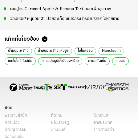
เผยสูตร Caramel Apple & Banana Tart ขนมเพื่อสุขภาพ
วอนช่วย! หนุ่มวัย 21 ป่วยสะเก็ดเงินเรื้อรัง ทรมานรักษาไม่หายขาด
แท็กที่เกี่ยวข้อง
น้ำมันมะพร้าว
น้ำมันมะพร้าวแคปซูล
โมโนลอริน
Monolaurin
เทคโนโลยีทันสมัย
การแปรรูปน้ำมันมะพร้าว
การสกัดเย็น
เกษตร
ข่าว
พระราชสำนัก
ทั่วไทย
ในกระแส
การเมือง
นโยบายรัฐ
ต่างประเทศ
อาชญากรรม
ยานยนต์
ราคาทองคำ
ความยั่งยืน