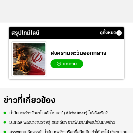
สรุปไทม์ไลน์
ดูทั้งหมด
สงครามตะวันออกกลาง
ติดตาม
ข่าวที่เกี่ยวข้อง
น้ำมันมะพร้าวรักษาโรคอัลไซเมอร์ (Alzheimer) ได้จริงหรือ?
ม.มหิดล พัฒนางานวิจัยสู่ สิรินเด้นท์ ยาสีฟันสมุนไพรน้ำมันมะพร้าว
สรรพคุณมหัศจรรย์! น้ำมันมะพร้าวบริสุทธิ์สกัดเย็น ทำใช้เองได้ ทำขายรวย