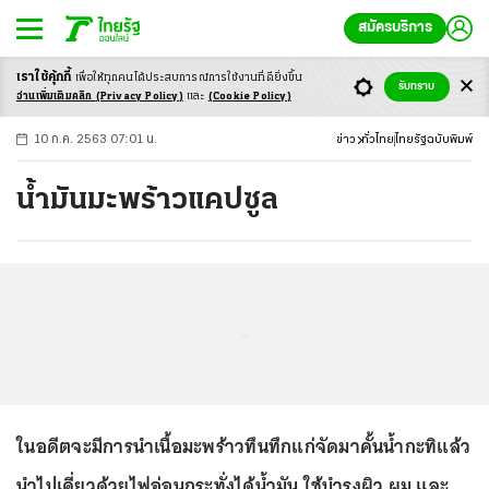
สมัครบริการ
เราใช้คุ้กกี้
เพื่อให้ทุกคนได้ประสบ
การณ์การใช้งานที่ดียิ่งขึ้น
+
ก
ก
-ก
รับทราบ
อ่านเพิ่มเติมคลิก
(Privacy Policy)
และ
(Cookie Policy)
10 ก.ค. 2563 07:01 น.
ข่าว
ทั่วไทย
ไทยรัฐฉบับพิมพ์
น้ำมันมะพร้าวแคปซูล
...
ในอดีตจะมีการนำเนื้อมะพร้าวทึนทึกแก่จัดมาคั้นน้ำกะทิแล้ว
นำไปเคี่ยวด้วยไฟอ่อนกระทั่งได้น้ำมัน ใช้บำรุงผิว ผม และ