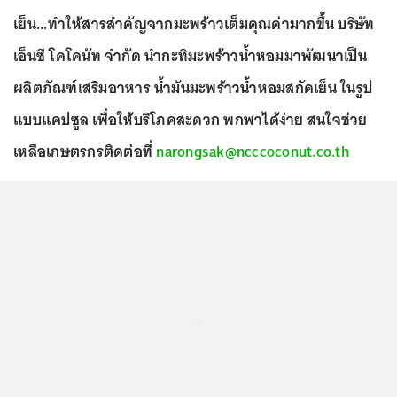
เย็น...ทำให้สารสำคัญจากมะพร้าวเต็มคุณค่ามากขึ้น บริษัท
เอ็นซี โคโคนัท จำกัด นำกะทิมะพร้าวน้ำหอมมาพัฒนาเป็น
ผลิตภัณฑ์เสริมอาหาร น้ำมันมะพร้าวน้ำหอมสกัดเย็น ในรูป
แบบแคปซูล เพื่อให้บริโภคสะดวก พกพาได้ง่าย สนใจช่วย
เหลือเกษตรกรติดต่อที่
narongsak@ncccoconut.co.th
...