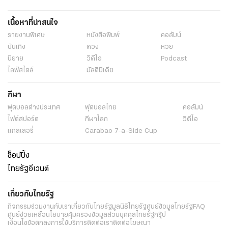
เนื้อหาที่น่าสนใจ
รายงานพิเศษ
หนังสือพิมพ์
คอลัมน์
บันเทิง
ดวง
หวย
นิยาย
วิดีโอ
Podcast
ไลฟ์สไตล์
มัลติมีเดีย
กีฬา
ฟุตบอลต่่างประเทศ
ฟุตบอลไทย
คอลัมน์
ไฟต์สปอร์ต
กีฬาโลก
วิดีโอ
แกลเลอรี่
Carabao 7-a-Side Cup
ช็อปปิ้ง
ไทยรัฐอีเวนต์
เกี่ยวกับไทยรัฐ
กิจกรรม
ร่วมงานกับเรา
เกี่ยวกับไทยรัฐ
มูลนิธิไทยรัฐ
ศูนย์ข้อมูลไทยรัฐ
FAQ
ศูนย์ช่วยเหลือ
นโยบายคุ้มครองข้อมูลส่วนบุคคลไทยรัฐกรุ๊ป
เงื่อนไขข้อตกลงการใช้บริการ
ติดต่อเรา
ติดต่อโฆษณา