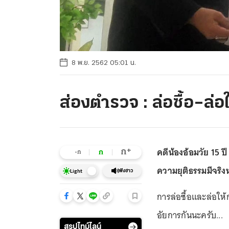
8 พ.ย. 2562 05:01 น.
ส่องตำรวจ : ล่อซื้อ–ล่อ
คดีน้องอ้อมวัย 15 ปี
+
ก
ก
-ก
ความยุติธรรมมีจริงห
ฟังข่าว
Light
การล่อซื้อและล่อให
อัยการกันนะครับ...
สรุปไทม์ไลน์