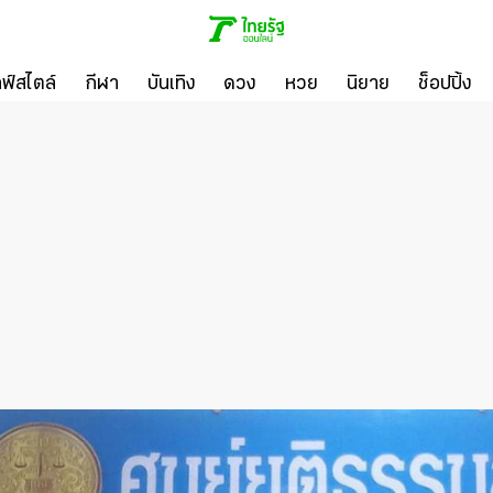
ลฟ์สไตล์
กีฬา
บันเทิง
ดวง
หวย
นิยาย
ช็อปปิ้ง