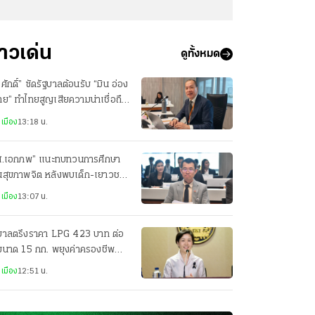
่าวเด่น
ดูทั้งหมด
ศักดิ์” ซัดรัฐบาลต้อนรับ “มิน อ่อง
าย” ทำไทยสูญเสียความน่าเชื่อถือ
วทีโลก
เมือง
13:18 น.
ส.เอกภพ” แนะทบทวนการศึกษา
านสุขภาพจิต หลังพบเด็ก-เยาวชน
่ยงซึมเศร้าสูง
เมือง
13:07 น.
ฐบาลตรึงราคา LPG 423 บาท ต่อ
ขนาด 15 กก. พยุงค่าครองชีพ
ะชาชน
เมือง
12:51 น.