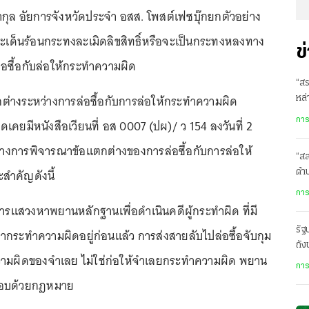
ุล อัยการจังหวัดประจำ อสส. โพสต์เฟซบุ๊กยกตัวอย่าง
ประเด็นร้อนกระทงละเมิดลิขสิทธิ์หรือจะเป็นกระทงหลงทาง
ข
่อซื้อกับล่อให้กระทำความผิด
“สร
กต่างระหว่างการล่อซื้อกับการล่อให้กระทำความผิด
หล่
ในเ
การ
ดเคยมีหนังสือเวียนที่ อส 0007 (ปผ)/ ว 154 ลงวันที่ 2
วทางการพิจารณาข้อแตกต่างของการล่อซื้อกับการล่อให้
“ส
สำคัญดังนี้
ด้
เสี
การ
ธีการแสวงหาพยานหลักฐานเพื่อดำเนินคดีผู้กระทำผิด ที่มี
รั
ระทำความผิดอยู่ก่อนแล้ว การส่งสายลับไปล่อซื้อจับกุม
ถัง
น์ความผิดของจำเลย ไม่ใช่ก่อให้จำเลยกระทำความผิด พยาน
ปร
การ
งชอบด้วยกฎหมาย