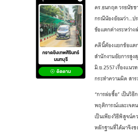
ดร.ธนกฤต วรธนัชชาก
กรณีน้องอ้อมว่า...
ข้อแตกต่างระหว่างล
คดีนี้ต้องแยกข้อแต
กราดยิงเทพศิรินทร์
สำนักงานอัยการสูงสุ
นนทบุรี
มิ.ย.2557 เรื่องแน
ติดตาม
กระทำความผิด สาระ
“การล่อซื้อ” เป็นวิ
พฤติการณ์และเจตนาก
เป็นเพียงวิธีพิสูจ
หลักฐานที่ได้มาจึ