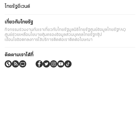
ไทยรัฐอีเวนต์
เกี่ยวกับไทยรัฐ
กิจกรรม
ร่วมงานกับเรา
เกี่ยวกับไทยรัฐ
มูลนิธิไทยรัฐ
ศูนย์ข้อมูลไทยรัฐ
FAQ
ศูนย์ช่วยเหลือ
นโยบายคุ้มครองข้อมูลส่วนบุคคลไทยรัฐกรุ๊ป
เงื่อนไขข้อตกลงการใช้บริการ
ติดต่อเรา
ติดต่อโฆษณา
ติดตามเราได้ที่
Application
My THAIRATH