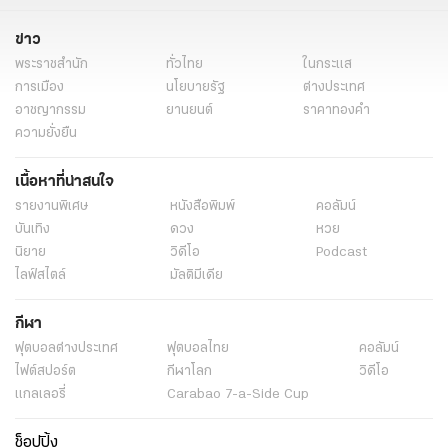
ข่าว
พระราชสำนัก
ทั่วไทย
ในกระแส
การเมือง
นโยบายรัฐ
ต่างประเทศ
อาชญากรรม
ยานยนต์
ราคาทองคำ
ความยั่งยืน
เนื้อหาที่น่าสนใจ
รายงานพิเศษ
หนังสือพิมพ์
คอลัมน์
บันเทิง
ดวง
หวย
นิยาย
วิดีโอ
Podcast
ไลฟ์สไตล์
มัลติมีเดีย
กีฬา
ฟุตบอลต่่างประเทศ
ฟุตบอลไทย
คอลัมน์
ไฟต์สปอร์ต
กีฬาโลก
วิดีโอ
แกลเลอรี่
Carabao 7-a-Side Cup
ช็อปปิ้ง