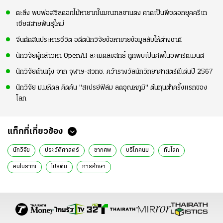
ตะลึง พบฟอสซิลดอกไม้หายากในมณฑลซานตง คาดเป็นพืชดอกยุคครีเท
เชียสสายพันธุ์ใหม่
จีนตัดสินประหารชีวิต อดีตนักวิจัยข้อหาขายข้อมูลลับให้ต่างชาติ
นักวิจัยผู้กล่าวหา OpenAI ละเมิดลิขสิทธิ์ ถูกพบเป็นศพในอพาร์ตเมนต์
นักวิจัยด้านกุ้ง จาก จุฬาฯ-สวทช. คว้ารางวัลนักวิทยาศาสตร์ดีเด่นปี 2567
นักวิจัย ม.มหิดล คิดค้น "สเปรย์ฟิล์ม ลดอุณหภูมิ" ต้นทุนต่ำครั้งแรกของ
โลก
แท็กที่เกี่ยวข้อง
นักวิจัย
ประวัติศาสตร์
ซากศพ
บริโภคนม
ทันโลก
คนโบราณ
โปรตีน
การศึกษา