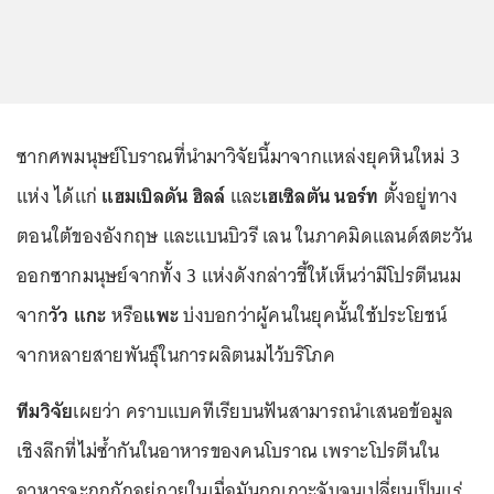
ซากศพมนุษย์โบราณที่นำมาวิจัยนี้มาจากแหล่งยุคหินใหม่ 3
แห่ง ได้แก่
แฮมเบิลดัน ฮิลล์
และ
เฮเซิลตัน นอร์ท
ตั้งอยู่ทาง
ตอนใต้ของอังกฤษ และแบนบิวรี เลน ในภาคมิดแลนด์สตะวัน
ออกซากมนุษย์จากทั้ง 3 แห่งดังกล่าวชี้ให้เห็นว่ามีโปรตีนนม
จาก
วัว แกะ
หรือ
แพะ
บ่งบอกว่าผู้คนในยุคนั้นใช้ประโยชน์
จากหลายสายพันธุ์ในการผลิตนมไว้บริโภค
ทีมวิจัย
เผยว่า คราบแบคทีเรียบนฟันสามารถนำเสนอข้อมูล
เชิงลึกที่ไม่ซ้ำกันในอาหารของคนโบราณ เพราะโปรตีนใน
อาหารจะถูกกักอยู่ภายในเมื่อมันถูกเกาะจับจนเปลี่ยนเป็นแร่