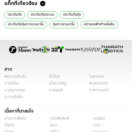
แท็กที่เกี่ยวข้อง
ประกันภัย
ประกันภัยประมง
ประกันภัยกุ้ง
ประกันภัยกุ้งขาวแวนนาไม
กุ้งขาวแวนนาไม
หน้ามองฟ้าเท้าหยั่งดิน
สะ-เล-เต
ข่าว
พระราชสำนัก
ทั่วไทย
ในกระแส
การเมือง
นโยบายรัฐ
ต่างประเทศ
อาชญากรรม
ยานยนต์
ราคาทองคำ
ความยั่งยืน
เนื้อหาที่น่าสนใจ
รายงานพิเศษ
หนังสือพิมพ์
คอลัมน์
บันเทิง
ดวง
หวย