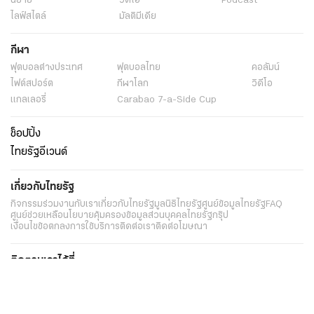
นิยาย
วิดีโอ
Podcast
ไลฟ์สไตล์
มัลติมีเดีย
กีฬา
ฟุตบอลต่่างประเทศ
ฟุตบอลไทย
คอลัมน์
ไฟต์สปอร์ต
กีฬาโลก
วิดีโอ
แกลเลอรี่
Carabao 7-a-Side Cup
ช็อปปิ้ง
ไทยรัฐอีเวนต์
เกี่ยวกับไทยรัฐ
กิจกรรม
ร่วมงานกับเรา
เกี่ยวกับไทยรัฐ
มูลนิธิไทยรัฐ
ศูนย์ข้อมูลไทยรัฐ
FAQ
ศูนย์ช่วยเหลือ
นโยบายคุ้มครองข้อมูลส่วนบุคคลไทยรัฐกรุ๊ป
เงื่อนไขข้อตกลงการใช้บริการ
ติดต่อเรา
ติดต่อโฆษณา
ติดตามเราได้ที่