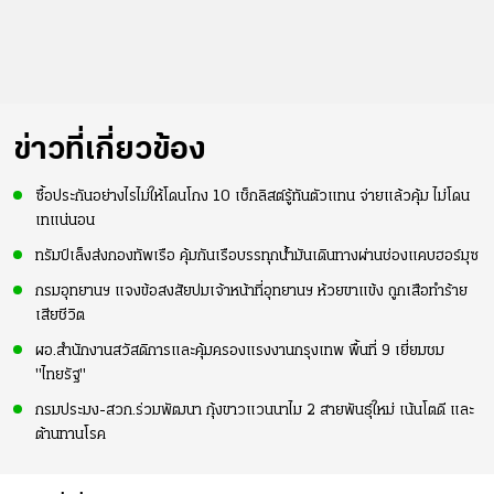
ข่าวที่เกี่ยวข้อง
ซื้อประกันอย่างไรไม่ให้โดนโกง 10 เช็กลิสต์รู้ทันตัวแทน จ่ายแล้วคุ้ม ไม่โดน
เทแน่นอน
ทรัมป์เล็งส่งกองทัพเรือ คุ้มกันเรือบรรทุกน้ำมันเดินทางผ่านช่องแคบฮอร์มุซ
กรมอุทยานฯ แจงข้อสงสัยปมเจ้าหน้าที่อุทยานฯ ห้วยขาแข้ง ถูกเสือทำร้าย
เสียชีวิต
ผอ.สำนักงานสวัสดิการและคุ้มครองแรงงานกรุงเทพ พื้นที่ 9 เยี่ยมชม
"ไทยรัฐ"
กรมประมง-สวก.ร่วมพัฒนา กุ้งขาวแวนนาไม 2 สายพันธุ์ใหม่ เน้นโตดี และ
ต้านทานโรค