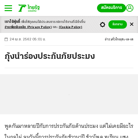
สมัครบริการ
เราใช้คุ้กกี้
เพื่อให้ทุกคนได้ประสบ
การณ์การใช้งานที่ดียิ่งขึ้น
+
ก
ก
-ก
รับทราบ
อ่านเพิ่มเติมคลิก
(Privacy Policy)
และ
(Cookie Policy)
24 เม.ย. 2562 05:01 น.
ข่าว
ทั่วไทย
สะ-เล-เต
กุ้งนำร่องประกันภัยประมง
...
พูดกันมาหลายปีกับการประกันภัยด้านประมง แต่ไม่เคยมีอะไร
ในกอไผ่ จนวันนี้การประกันภัยข้าวนาปี ข้าวโพด ทุเรียน แซง