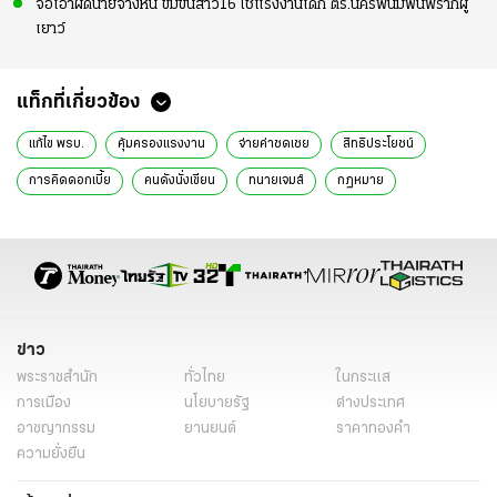
จ่อเอาผิดนายจ้างหื่น ข่มขืนสาว16 ใช้แรงงานเด็ก ตร.นครพนมฟันพรากผู้
เยาว์
แท็กที่เกี่ยวข้อง
แก้ไข พรบ.
คุ้มครองแรงงาน
จ่ายค่าชดเชย
สิทธิประโยชน์
การคิดดอกเบี้ย
คนดังนั่งเขียน
ทนายเจมส์
กฏหมาย
ข่าว
พระราชสำนัก
ทั่วไทย
ในกระแส
การเมือง
นโยบายรัฐ
ต่างประเทศ
อาชญากรรม
ยานยนต์
ราคาทองคำ
ความยั่งยืน