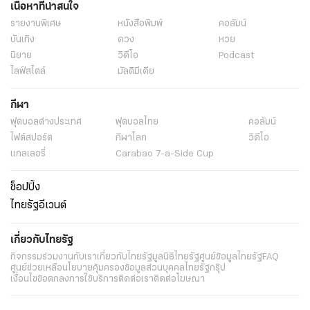
เนื้อหาที่น่าสนใจ
รายงานพิเศษ
หนังสือพิมพ์
คอลัมน์
บันเทิง
ดวง
หวย
นิยาย
วิดีโอ
Podcast
ไลฟ์สไตล์
มัลติมีเดีย
กีฬา
ฟุตบอลต่่างประเทศ
ฟุตบอลไทย
คอลัมน์
ไฟต์สปอร์ต
กีฬาโลก
วิดีโอ
แกลเลอรี่
Carabao 7-a-Side Cup
ช็อปปิ้ง
ไทยรัฐอีเวนต์
เกี่ยวกับไทยรัฐ
กิจกรรม
ร่วมงานกับเรา
เกี่ยวกับไทยรัฐ
มูลนิธิไทยรัฐ
ศูนย์ข้อมูลไทยรัฐ
FAQ
ศูนย์ช่วยเหลือ
นโยบายคุ้มครองข้อมูลส่วนบุคคลไทยรัฐกรุ๊ป
เงื่อนไขข้อตกลงการใช้บริการ
ติดต่อเรา
ติดต่อโฆษณา