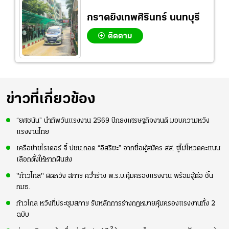
กราดยิงเทพศิรินทร์ นนทบุรี
ติดตาม
ข่าวที่เกี่ยวข้อง
“ยศชนัน” นำทัพวันแรงงาน 2569 ปักธงเศรษฐกิจงานดี มอบความหวัง
แรงงานไทย
เครือข่ายไรเดอร์ จี้ ปชน.ถอด “อิสริยะ” จากชื่อผู้สมัคร สส. ขู่ไม่โหวตคะแนน
เลือกตั้งให้หากฝืนส่ง
"ก้าวไกล" ผิดหวัง สภาฯ คว่ำร่าง พ.ร.บ.คุ้มครองแรงงาน พร้อมสู้ต่อ ชั้น
กมธ.
ก้าวไกล หวังที่ประชุมสภาฯ รับหลักการร่างกฎหมายคุ้มครองแรงงานทั้ง 2
ฉบับ