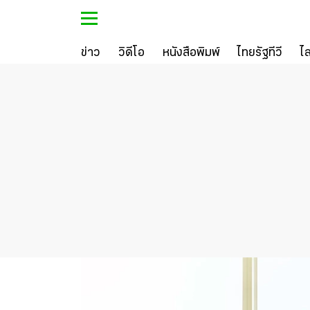
ข่าว
วิดีโอ
หนังสือพิมพ์
ไทยรัฐทีวี
ไ