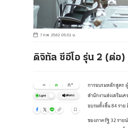
7 ก.พ. 2562 05:01 น.
ดิจิทัล ซีอีโอ รุ่น 2 (ต่อ)
การอบรมหลักสูตร ผู้น
+
ก
ก
-ก
สำนักงานส่งเสริมเศรษ
ฟังข่าว
Light
อบรมทั้งสิ้น 84 รา
ของภาครัฐ 32 รายนำ