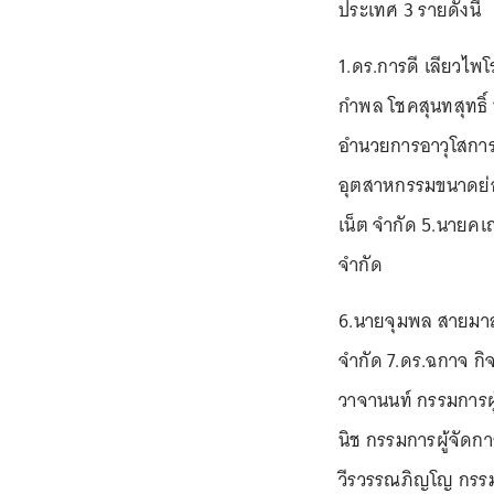
ประเทศ 3 รายดังนี้
1.ดร.การดี เลียวไพโ
กำพล โชคสุนทสุทธิ์
อำนวยการอาวุโสการ
อุตสาหกรรมขนาดย่อม
เน็ต จำกัด 5.นายคเณ
จำกัด
6.นายจุมพล สายมาลา 
จำกัด 7.ดร.ฉกาจ กิจ
วาจานนท์ กรรมการผู้
นิช กรรมการผู้จัดก
วีรวรรณภิญโญ กรรมก