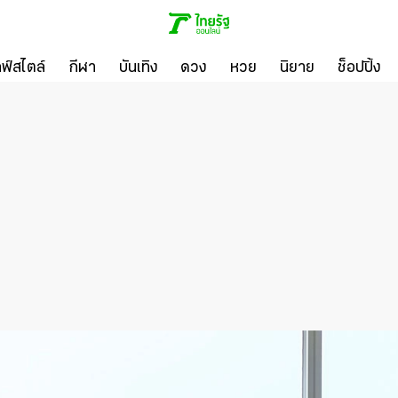
ลฟ์สไตล์
กีฬา
บันเทิง
ดวง
หวย
นิยาย
ช็อปปิ้ง