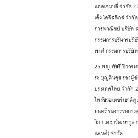
แอสเซมบลี่ จำกัด 22.
เส็ง โลจิสติกส์ จำก
การพาณิชย์ บริษัท
กรรมการบริหารบริษั
พงศ์ กรรมการบริษัท 
26.พญ.พัชรี ปิยวรเ
ระ บุญสินสุข รองผู
ประเทศไทย จำกัด 28.
ไพร้ซวอเตอร์เฮาส์ค
มนตรี รองกรรมการผู
วิภา เตชาวัฒนากูล ก
แลนด์) จำกัด