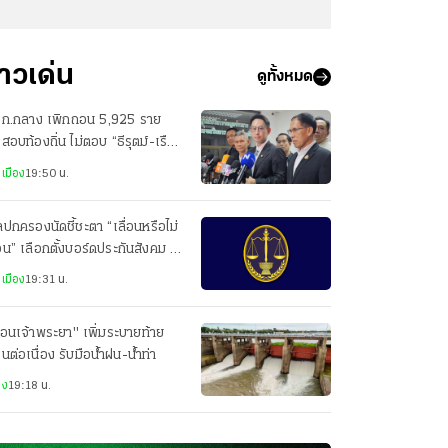
่าวเด่น
ดูทั้งหมด
ิ ก.กลาง เพิกถอน 5,925 ราย
สอบท้องถิ่น ไม่ตอบ “ธีรุตม์-เรือง
” รับจบ
เมือง
19:50 น.
ปกครองนัดชี้ชะตา “เลื่อนหรือไม่
่อน” เลือกตั้งบอร์ดประกันสังคม 11
หาคมนี้
เมือง
19:31 น.
ื่อนเจ้าพระยา" เพิ่มระบายท้าย
่อนต่อเนื่อง รับมือน้ำฝน-น้ำท่า
าง
19:18 น.