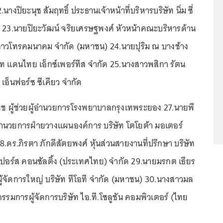
นางปิยะนุช สัมฤทธิ์ ประธานเจ้าหน้าที่บริหารบริษัท นิ่ม ซี่
ัด 23.นายปิยะวัฒน์ จริยเศรษฐพงศ์ หัวหน้าคณะบริหารด้าน
 ลาวโทรคมนาคม จำกัด (มหาชน) 24.นายปุริม ณ บางช้าง
ท แดนไทย เอ็กซ์เพอร์ทีส จำกัด 25.นางสาวพสิกา รัตน
เอ็นฟอร์ซ ซีเคียว จำกัด
ดช ผู้ช่วยผู้อำนวยการโรงพยาบาลกรุงเทพระยอง 27.นายพี
้อำนวยการฝ่ายวางแผนองค์การ บริษัท โตโยต้า มอเตอร์
ดร.ภิรตา ภักดีสัตยพงศ์ หุ้นส่วนสายงานที่ปรึกษา บริษัท
ูเปอร์ส คอนซัลติ้ง (ประเทศไทย) จำกัด 29.นายมรกต เธียร
้จัดการใหญ่ บริษัท ทีโอที จำกัด (มหาชน) 30.นางสาวมล
รรมการผู้จัดการบริษัท ไอ.ที.โซลูชัน คอมพิวเตอร์ (ไทย