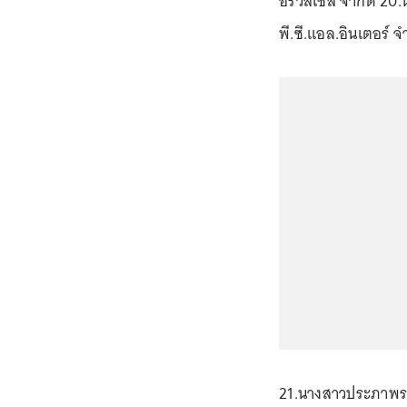
อร์วิสเซส จำกัด 20.
พี.ซี.แอล.อินเตอร์ จ
21.นางสาวประภาพรรณ