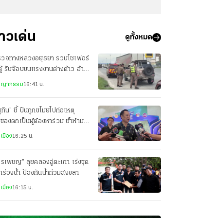
่าวเด่น
ดูทั้งหมด
รวจทางหลวงอยุธยา รวบโชเฟอร์
ู้ รับจ๊อบขนแรงงานต่างด้าว อ้าง
ได้ไม่พอใช้
ชญากรรม
16:41 น.
ุทิน” ชี้ ปืนถูกขโมยไปก่อเหตุ
าของตกเป็นผู้ต้องหาร่วม ย้ำห้าม
ปืนออกนอกเคหสถาน
เมือง
16:25 น.
รเพชญ” ลุยคลองอู่ตะเภา เร่งขุด
ร่องน้ำ ป้องกันน้ำท่วมสงขลา
เมือง
16:15 น.