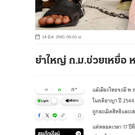
14 มี.ค. 2561 05:01 น.
ยำใหญ่ ก.ม.ช่วยเหยื่อ ห
แม้เมืองไทยจะมี พ.
+
ก
ก
-ก
ในคดีอาญา ปี 2544 แก
ฟังข่าว
Light
ถูกละเมิดสิทธิและเส
แต่ตลอดเวลา 17 ปีท
สรุปไทม์ไลน์