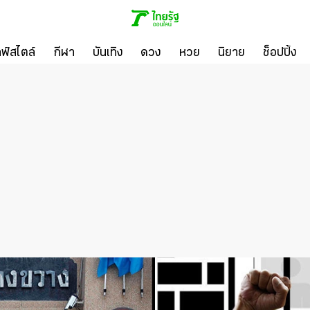
ลฟ์สไตล์
กีฬา
บันเทิง
ดวง
หวย
นิยาย
ช็อปปิ้ง