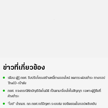
...
ข่าวที่เกี่ยวข้อง
เตือน ผู้กู้ กยศ. รีบปรับโครงสร้างหนี้ทางออนไลน์ ลดภาระผ่อนชำระ ทางแอป
ThaID-เป๋าตัง
กยศ. แจงกรณีหักบัญชีอัตโนมัติ เป็นตามเงื่อนไขในสัญญา เฉพาะผู้กู้ยืมที่
ค้างชำระ
“ไอช์” นำกมธ. ถก กยศ.แก้ปัญหา ระบบล่ม ขอยึดยอดในแอปพลิเคชัน