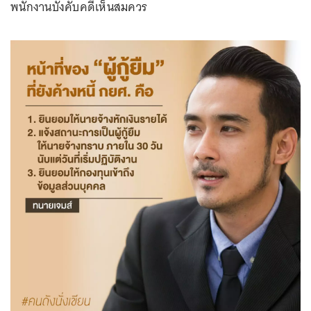
พนักงานบังคับคดีเห็นสมควร