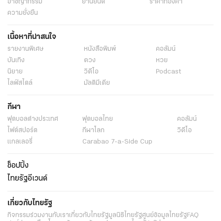
อาชญากรรม
ยานยนต์
ราคาทองคำ
ความยั่งยืน
เนื้อหาที่น่าสนใจ
รายงานพิเศษ
หนังสือพิมพ์
คอลัมน์
บันเทิง
ดวง
หวย
นิยาย
วิดีโอ
Podcast
ไลฟ์สไตล์
มัลติมีเดีย
กีฬา
ฟุตบอลต่่างประเทศ
ฟุตบอลไทย
คอลัมน์
ไฟต์สปอร์ต
กีฬาโลก
วิดีโอ
แกลเลอรี่
Carabao 7-a-Side Cup
ช็อปปิ้ง
ไทยรัฐอีเวนต์
เกี่ยวกับไทยรัฐ
กิจกรรม
ร่วมงานกับเรา
เกี่ยวกับไทยรัฐ
มูลนิธิไทยรัฐ
ศูนย์ข้อมูลไทยรัฐ
FAQ