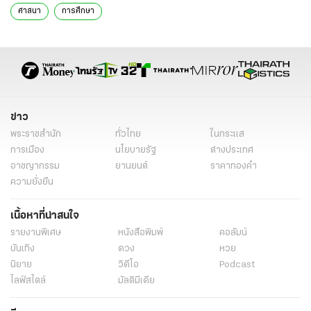
ศาสนา
การศึกษา
ข่าว
พระราชสำนัก
ทั่วไทย
ในกระแส
การเมือง
นโยบายรัฐ
ต่างประเทศ
อาชญากรรม
ยานยนต์
ราคาทองคำ
ความยั่งยืน
เนื้อหาที่น่าสนใจ
รายงานพิเศษ
หนังสือพิมพ์
คอลัมน์
บันเทิง
ดวง
หวย
นิยาย
วิดีโอ
Podcast
ไลฟ์สไตล์
มัลติมีเดีย