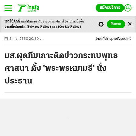
สมัครบริการ
เราใช้คุ้กกี้
เพื่อให้ทุกคนได้ประสบ
การณ์การใช้งานที่ดียิ่งขึ้น
+
ก
ก
-ก
รับทราบ
อ่านเพิ่มเติมคลิก
(Privacy Policy)
และ
(Cookie Policy)
5 ก.ย. 2560 20:30 น.
ข่าว
ทั่วไทย
ไทยรัฐออนไลน์
มส.ผุดทีมเกาะติดข่าวกระทบพุทธ
ศาสนา ตั้ง 'พระพรหมเมธี' นั่ง
ประธาน
...