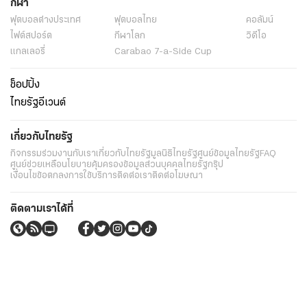
กีฬา
ฟุตบอลต่่างประเทศ
ฟุตบอลไทย
คอลัมน์
ไฟต์สปอร์ต
กีฬาโลก
วิดีโอ
แกลเลอรี่
Carabao 7-a-Side Cup
ช็อปปิ้ง
ไทยรัฐอีเวนต์
เกี่ยวกับไทยรัฐ
กิจกรรม
ร่วมงานกับเรา
เกี่ยวกับไทยรัฐ
มูลนิธิไทยรัฐ
ศูนย์ข้อมูลไทยรัฐ
FAQ
ศูนย์ช่วยเหลือ
นโยบายคุ้มครองข้อมูลส่วนบุคคลไทยรัฐกรุ๊ป
เงื่อนไขข้อตกลงการใช้บริการ
ติดต่อเรา
ติดต่อโฆษณา
ติดตามเราได้ที่
Application
My THAIRATH