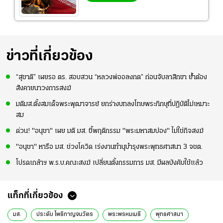
ข่าวที่เกี่ยวข้อง
“สุชาติ” เผยรอ ตร. สอบสวน “หลวงพ่ออลงกต” ก่อนจับลาสิกขา ย้ำต้อง
สังคายนาวงการสงฆ์
มติมส.ตั้งสมเด็จพระพุฒาจารย์ ยกร่างบทลงโทษพระภิกษุที่ปฏิบัติไม่เหมาะ
สม
ด่วน! "อนุชา" เผย มติ มส. ชี้พฤติกรรม "พระมหาสมปอง" ไม่ใช่กิจสงฆ์
"อนุชา" หารือ มส. ช่วงโควิด เร่งงานทำนุบำรุงพระพุทธศาสนา 3 จชต.
โปรดเกล้าฯ พ.ร.บ.คณะสงฆ์ เปลี่ยนตั้งกรรมการ มส. มีผลบังคับใช้แล้ว
แท็กที่เกี่ยวข้อง
มส.
ประดับ โพธิกาญจนวัตร
พระพรหมเมธี
พุทธศาสนา