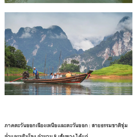
ภาคตะวันออกเฉียงเหนือและตะวันออก : สายธรรมชาติชุ่ม
ฉ่ำและมูริมโขง จำนวน 8 เส้นทาง ได้แก่