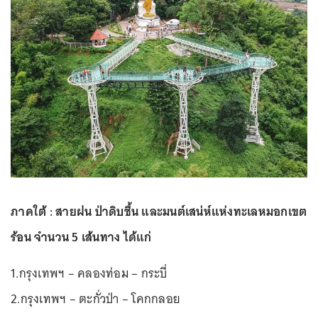
ภาคใต้ : สายฝน ป่าดิบชื้น และมนต์เสน่ห์แห่งทะเลหมอกเขต
ร้อน จำนวน 5 เส้นทาง ได้แก่
1.กรุงเทพฯ – คลองท่อม – กระบี่
2.กรุงเทพฯ – ตะกั่วป่า – โคกกลอย