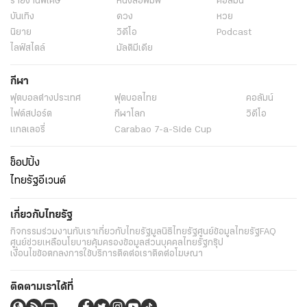
รายงานพิเศษ
หนังสือพิมพ์
คอลัมน์
ผาซ่อนแก้ว
ดอยภูคา
วัดพระธาตุดอยหินกิ่ว
บันเทิง
ดวง
หวย
อุทยานแห่งชาติดอยอินทนนท์
ประตูท่าแพ
หุบป่าตาด
นิยาย
วิดีโอ
Podcast
ไลฟ์สไตล์
มัลติมีเดีย
น้ำตกคลองลาน
อุทยานแห่งชาติภูหินร่องกล้า
กีฬา
ฟุตบอลต่่างประเทศ
ฟุตบอลไทย
คอลัมน์
ไฟต์สปอร์ต
กีฬาโลก
วิดีโอ
แกลเลอรี่
Carabao 7-a-Side Cup
ช็อปปิ้ง
ไทยรัฐอีเวนต์
เกี่ยวกับไทยรัฐ
กิจกรรม
ร่วมงานกับเรา
เกี่ยวกับไทยรัฐ
มูลนิธิไทยรัฐ
ศูนย์ข้อมูลไทยรัฐ
FAQ
ศูนย์ช่วยเหลือ
นโยบายคุ้มครองข้อมูลส่วนบุคคลไทยรัฐกรุ๊ป
เงื่อนไขข้อตกลงการใช้บริการ
ติดต่อเรา
ติดต่อโฆษณา
ติดตามเราได้ที่