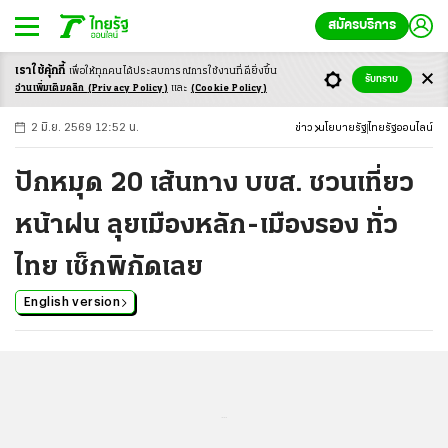
สมัครบริการ
เราใช้คุ้กกี้
เพื่อให้ทุกคนได้ประสบ
การณ์การใช้งานที่ดียิ่งขึ้น
+
ก
ก
-ก
รับทราบ
อ่านเพิ่มเติมคลิก
(Privacy Policy)
และ
(Cookie Policy)
2 มิ.ย. 2569 12:52 น.
ข่าว
นโยบายรัฐ
ไทยรัฐออนไลน์
ปักหมุด 20 เส้นทาง บขส. ชวนเที่ยว
หน้าฝน ลุยเมืองหลัก-เมืองรอง ทั่ว
ไทย เช็กพิกัดเลย
English version
...