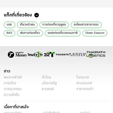
แท็กที่เกี่ยวข้อง
บขส.
เที่ยวหน้าฝน
การท่องเที่ยวฤดูฝน
รถโดยสารสาธารณะ
BKS
เส้นทางท่องเที่ยว
แหล่งท่องเที่ยวธรรมชาติ
Green Season
Low Travel
บริการรถโดยสาร
จังหวัดน่าเที่ยว
ภาคเหนือ
ภาคตะวันออกเฉียงเหนือ
ภาคใต้
การเดินทาง
การจองตั๋ว BKS
จองตั๋ว บขส
อรรถวิท รักจำรูญ
บริษัท ขนส่ง จำกัด
รถโดยสาร บขส.
เที่ยวเมืองรอง
เส้นทางรถโดยสาร BKS
ข่าว
สระมรกต
จุดชมวิวเสม็ดนางชี
วัดเขาแก้ว
หาดสมิหลา
พระราชสำนัก
ทั่วไทย
ในกระแส
ตลาดกิมหยง
น้ำตกไทรโยก
น้ำตกเอราวัณ
วัดเจดีย์สามองค์
การเมือง
นโยบายรัฐ
ต่างประเทศ
อาชญากรรม
ยานยนต์
ราคาทองคำ
ผาชะนะได
ถ้ำนาคี
หินสามวาฬ (ภูสิงห์)
ความยั่งยืน
วัดพระธาตุพนมวรมหาวิหาร
โค้งปิ้งงู
เขื่อนลำปาว
ภูทอก
เนื้อหาที่น่าสนใจ
สกายวอล์คเชียงคาน
ถนนคนเดินเชียงคาน
น้ำตกพลิ้ว
ภูทับเบิก