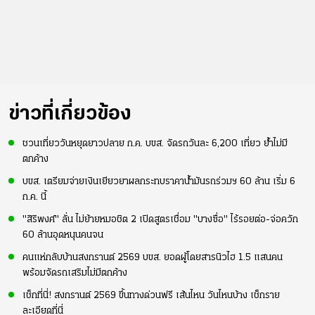
ข่าวที่เกี่ยวข้อง
ชวนเที่ยววันหยุดยาวปลาย ก.ค. บขส. จัดรถวันละ 6,200 เที่ยว ย้ำไม่มี
ตกค้าง
บขส. เตรียมจ่ายเงินเยียวยาผลกระทบราคาน้ำมันรถร่วมฯ 60 ล้าน เริ่ม 6
ก.ค. นี้
"สิริพงศ์" ลั่น ไม่ย้ายหมอชิต 2 เปิดสูตรเชื่อม "บางซื่อ" ไร้รอยต่อ-จ่อควัก
60 ล้านอุดหนุนคนจน
คนแห่กลับบ้านสงกรานต์ 2569 บขส. ยอดผู้โดยสารนิวไฮ 1.5 แสนคน
พร้อมจัดรถเสริมไม่มีตกค้าง
เช็กที่นี่! สงกรานต์ 2569 ขึ้นทางด่วนฟรี เส้นไหน วันไหนบ้าง เช็กราย
ละเอียดที่นี่