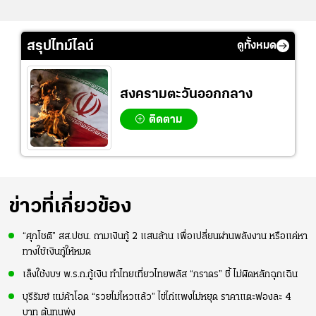
สรุปไทม์ไลน์
ดูทั้งหมด
สงครามตะวันออกกลาง
ติดตาม
ข่าวที่เกี่ยวข้อง
“ศุภโชติ” สส.ปชน. ถามเงินกู้ 2 แสนล้าน เพื่อเปลี่ยนผ่านพลังงาน หรือแค่หา
ทางใช้เงินกู้ให้หมด
เล็งใช้งบฯ พ.ร.ก.กู้เงิน ทำไทยเที่ยวไทยพลัส “ภราดร” ชี้ ไม่ผิดหลักฉุกเฉิน
บุรีรัมย์ แม่ค้าโอด “รวยไม่ไหวแล้ว” ไข่ไก่แพงไม่หยุด ราคาแตะฟองละ 4
บาท ต้นทุนพุ่ง