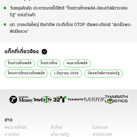
วันหยุดคึกคัก ประชาชนแห่ใช้สิทธิ "ไทยช่วยไทยพลัส-บัตรสวัสดิการแห่ง
รัฐ" แน่นร้านค้า
มท. แถลงจัดใหญ่ ศิลปาชีพ ประทีปไทย OTOP เทิดพระเกียรติ “สมเด็จพระ
พันปีหลวง”
แท็กที่เกี่ยวข้อง
ไทยช่วยไทยพลัส
ไทยช่วยไทย
คนละครึ่งพลัส
โครงการไทยช่วยไทยพลัส
1 มิถุนายน 2569
บัตรสวัสดิการแห่งรัฐ
ไทยช่วยไทยพลัส 60 40
เป๋าตังไทยช่วยไทย
เป๋าตัง
www.ไทยช่วยไทยพลัส.th
เติมเงินไทยช่วยไทยพลัส
วิธีเติมเงินเข้า G-Wallet เป๋าตัง
วิธีใช้เงินไทยช่วยไทยพลัส
แอปเป๋าตังไทยช่วยไทยพลัส
แอปเป๋าตัง
วิธีเติมเงินเข้า G-Walletให้คนอื่น
ข่าว
วิธีเติมเงินไทยช่วยไทยพลัส
แอปเป๋าตังล่ม
เป๋าตังล่ม
พระราชสำนัก
ทั่วไทย
ในกระแส
เป๋าตังเข้าไม่ได้
ลืมรหัสเป๋าตัง
เว็บไทยช่วยไทยพลัส
การเมือง
นโยบายรัฐ
ต่างประเทศ