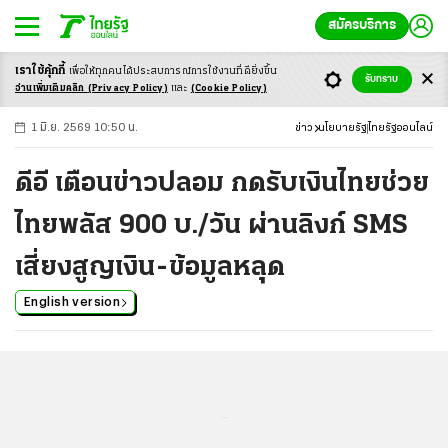
สมัครบริการ
เราใช้คุ้กกี้
เพื่อให้ทุกคนได้ประสบ
การณ์การใช้งานที่ดียิ่งขึ้น
+
ก
ก
-ก
รับทราบ
อ่านเพิ่มเติมคลิก
(Privacy Policy)
และ
(Cookie Policy)
1 มิ.ย. 2569 10:50 น.
ข่าว
นโยบายรัฐ
ไทยรัฐออนไลน์
ดีอี เตือนข่าวปลอม กดรับเงินไทยช่วย
ไทยพลัส 900 บ./วัน ผ่านลิงก์ SMS
เสี่ยงสูญเงิน-ข้อมูลหลุด
English version
...