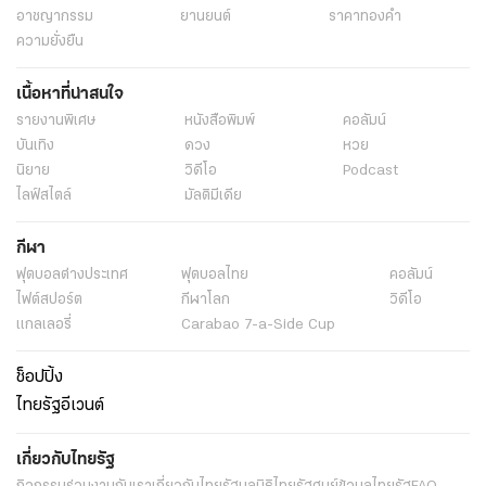
อาชญากรรม
ยานยนต์
ราคาทองคำ
กระตุ้นเศรษฐกิจ
เงื่อนไขไทยช่วยไทยพลัส
เงินเยียวยา
ความยั่งยืน
ลงทะเบียนไทยช่วยไทย
เช็คสิทธิไทยช่วยไทยพลัส
เนื้อหาที่น่าสนใจ
ร้านค้าไทยช่วยไทยพลัส
กระทรวงพาณิชย์
ลงทะเบียนไทยช่วยไทยพลัส
รายงานพิเศษ
หนังสือพิมพ์
คอลัมน์
ข่าวนโยบายรัฐ
ข่าวนโยบายรัฐบาล
บันเทิง
ดวง
หวย
นิยาย
วิดีโอ
Podcast
ไลฟ์สไตล์
มัลติมีเดีย
กีฬา
ฟุตบอลต่่างประเทศ
ฟุตบอลไทย
คอลัมน์
ไฟต์สปอร์ต
กีฬาโลก
วิดีโอ
แกลเลอรี่
Carabao 7-a-Side Cup
ช็อปปิ้ง
ไทยรัฐอีเวนต์
เกี่ยวกับไทยรัฐ