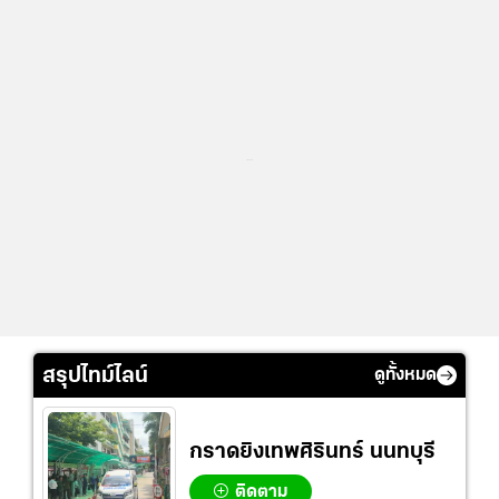
...
สรุปไทม์ไลน์
ดูทั้งหมด
กราดยิงเทพศิรินทร์ นนทบุรี
ติดตาม