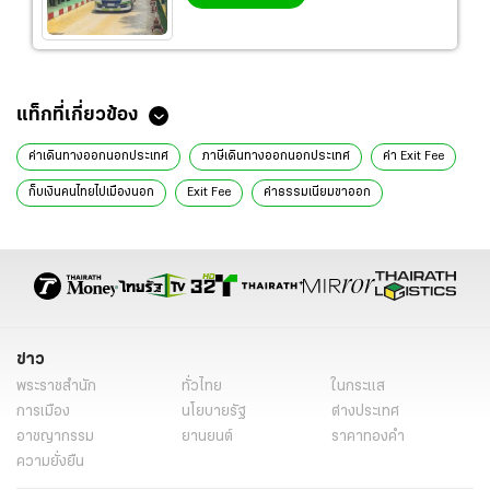
ข่าวที่เกี่ยวข้อง
"พิพัฒน์" จี้ ทอท. ขึ้นค่าบริการผู้โดยสารขาออก ต้องคุ้มค่า เร่งดันไทยสู่ฮับ
การบิน
นับถอยหลัง ปรับขึ้นภาษีสนามบิน 20 มิ.ย. ห่วงกระทบราคาตั๋ว-จี้เปิดเผย
ข้อมูลให้โปร่งใส
เปิดลายแทง 5 เมืองรองน่าเที่ยว รับส่วนลดที่พัก 50 เปอร์เซ็นต์ในโครงการ
เที่ยวไทยคนละครึ่ง
เที่ยวไทยคนละครึ่ง ย้ำเปิดให้ประชาชนลงทะเบียน 1 ก.ค. 2568 จำกัด 5
แสนสิทธิ
"เที่ยวไทยคนละครึ่ง" เตรียมเปิดให้ประชาชนลงทะเบียนเข้าร่วมโครงการ
แล้ว