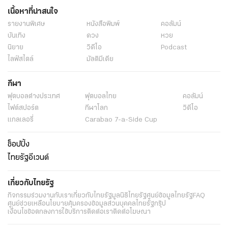
แท็กที่เกี่ยวข้อง
ค่าเดินทางออกนอกประเทศ
ภาษีเดินทางออกนอกประเทศ
ค่า Exit Fee
ก็บเงินคนไทยไปเมืองนอก
Exit Fee
ค่าธรรมเนียมขาออก
เที่ยวคนละครึ่ง
รมว.ท่องเที่ยวและกีฬา
สุรศักดิ์ พันธ์เจริญวรกุล
กระตุ้นการท่องเที่ยว
แอตต้า (ATTA)
แอตต้า
ATTA
ข่าวด่วน
ข่าวเด่น
เรื่องเด่น
เรื่องเด่นวันนี้
ข่าววันนี้
ข่าวไทยรัฐ
ไทยรัฐออนไลน์
ข่าวนโยบายรัฐ
ข่าวนโยบายรัฐบาล
ข่าว
พระราชสำนัก
ทั่วไทย
ในกระแส
การเมือง
นโยบายรัฐ
ต่างประเทศ
อาชญากรรม
ยานยนต์
ราคาทองคำ
ความยั่งยืน
เนื้อหาที่น่าสนใจ
รายงานพิเศษ
หนังสือพิมพ์
คอลัมน์
บันเทิง
ดวง
หวย