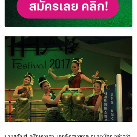
นายศรัณย์ เจริญสุวรรณ เอกอัครราชทูต ณ กรุงโซล กล่าวว่า