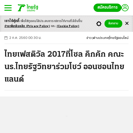
สมัครบริการ
เราใช้คุ้กกี้
เพื่อให้ทุกคนได้ประสบ
การณ์การใช้งานที่ดียิ่งขึ้น
+
ก
ก
-ก
รับทราบ
อ่านเพิ่มเติมคลิก
(Privacy Policy)
และ
(Cookie Policy)
2 ก.ค. 2560 00:30 น.
ข่าว
ต่างประเทศ
ไทยรัฐออนไลน์
ไทยเฟสติวัล 2017ที่โซล คึกคัก คณะ
นร.ไทยรัฐวิทยาร่วมโชว์ ออนซอนไทย
แลนด์
...