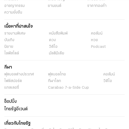
อาชญากรรม
ยานยนต์
ราคาทองคำ
ความยั่งยืน
เนื้อหาที่น่าสนใจ
รายงานพิเศษ
หนังสือพิมพ์
คอลัมน์
บันเทิง
ดวง
หวย
นิยาย
วิดีโอ
Podcast
ไลฟ์สไตล์
มัลติมีเดีย
กีฬา
ฟุตบอลต่่างประเทศ
ฟุตบอลไทย
คอลัมน์
ไฟต์สปอร์ต
กีฬาโลก
วิดีโอ
แกลเลอรี่
Carabao 7-a-Side Cup
ช็อปปิ้ง
ไทยรัฐอีเวนต์
เกี่ยวกับไทยรัฐ