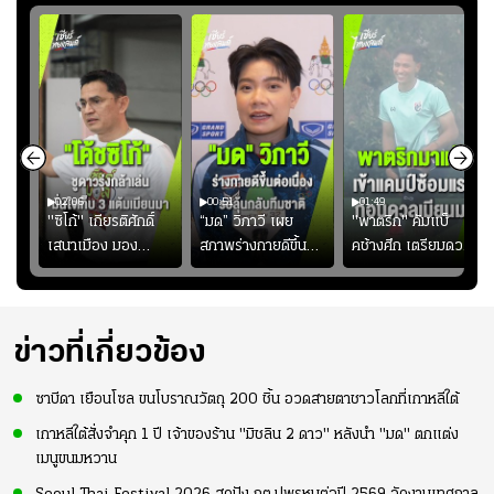
02:06
00:51
01:49
ียร์
"ซิโก้" เกียรติศักดิ์
“มด” วิภาวี เผย
"พาตริก" คัมแบ็
บ
เสนาเมือง มอง
สภาพร่างกายดีขึ้น
คช้างศึก เตรียมดวล
"
ว่าการเปิดโอกาสให้
อย่างต่อเนื่อง พร้อม
เมียนมา อาเซียน คัพ
่ใบ?
แข้งดาวรุ่งลงสนาม
พยายามลงสนามให้
2026 #ฟุตบอล
อย่างต่อเนื่อง
มากขึ้น เพื่อเรียก
#ทีมชาติไทย
ความมั่นใจ
ข่าวที่เกี่ยวข้อง
ซาบีดา เยือนโซล ขนโบราณวัตถุ 200 ชิ้น อวดสายตาชาวโลกที่เกาหลีใต้
เกาหลีใต้สั่งจำคุก 1 ปี เจ้าของร้าน "มิชลิน 2 ดาว" หลังนำ "มด" ตกแต่ง
เมนูขนมหวาน