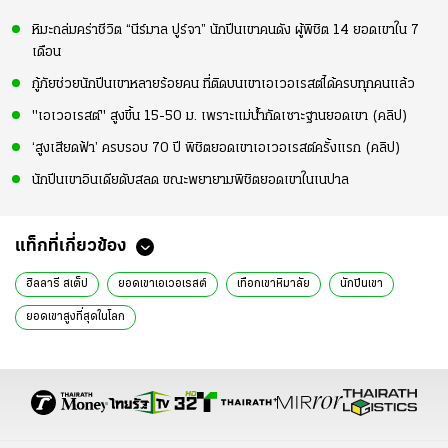
หิมะถล่มคร่าชีวิต “นีร์มาล ปูร์จา” นักปีนเขาคนดัง ผู้พิชิต 14 ยอดเขาใน 7
เดือน
กู้ภัยช่วยนักปีนเขาหลายร้อยคน ที่ติดบนเขาเอเวอเรสต์ได้ครบทุกคนแล้ว
"เอเวอเรสต์" สูงขึ้น 15-50 ม. เพราะแม่น้ำกัดเซาะฐานยอดเขา (คลิป)
‘สูงเสียดฟ้า’ ครบรอบ 70 ปี พิชิตยอดเขาเอเวอเรสต์ครั้งแรก (คลิป)
นักปีนเขาอินเดียดับสลด ขณะพยายามพิชิตยอดเขาในเนปาล
แท็กที่เกี่ยวข้อง
ฮิลลารี สเต็ป
ยอดเขาเอเวอเรสต์
เทือกเขาหิมาลัย
นักปีนเขา
ยอดเขาสูงที่สุดในโลก