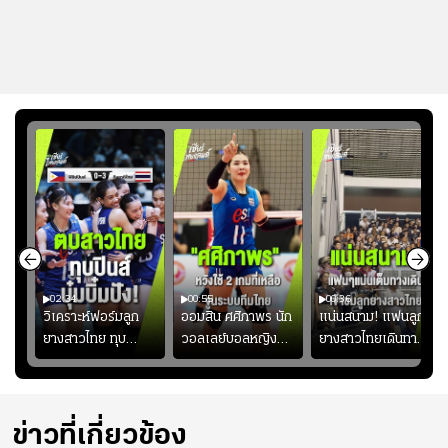
02:34
00:55
00:36
ขิน
วิเคราะห์ฟอร์มลูก
ออมสิน ศศิภาพร นัก
แน่นสนาม! แฟนลูก
วัน
ยางสาวไทย ทุบ
วอลเลย์บอลหญิงทีม
ยางสาวไทยเดินทาง
!
ฟิลิปปินส์ 3-0! "บุ๋ม
ชาติไทย หวังใช้ 2
เข้ามาเชียร์สาวไทย
บิ๋ม" คืนสนามสุดปัง
เกมที่เหลือ ปรับจู
อย่างคึกคัก เพื่อให้
#วอลเลย์บอลชาย
นระบบทีมก่อนลุยชิง
กำลังใจ ก่อนที่สาว
ทีมชาติไทย
แชมป์เอเชีย
ไทยจะคว้าชัย
ข่าวที่เกี่ยวข้อง