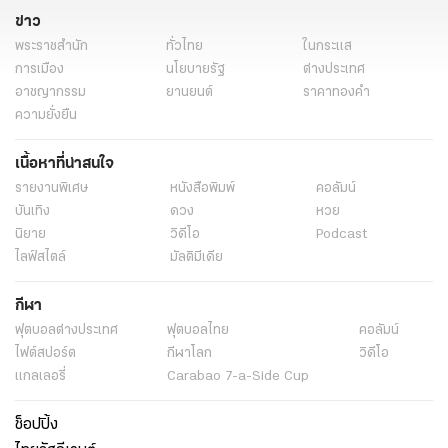
ข่าว
พระราชสำนัก
ทั่วไทย
ในกระแส
การเมือง
นโยบายรัฐ
ต่างประเทศ
อาชญากรรม
ยานยนต์
ราคาทองคำ
ความยั่งยืน
เนื้อหาที่น่าสนใจ
รายงานพิเศษ
หนังสือพิมพ์
คอลัมน์
บันเทิง
ดวง
หวย
นิยาย
วิดีโอ
Podcast
ไลฟ์สไตล์
มัลติมีเดีย
กีฬา
ฟุตบอลต่่างประเทศ
ฟุตบอลไทย
คอลัมน์
ไฟต์สปอร์ต
กีฬาโลก
วิดีโอ
แกลเลอรี่
Carabao 7-a-Side Cup
ช็อปปิ้ง