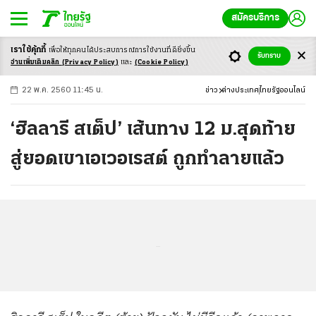
สมัครบริการ
เราใช้คุ้กกี้
เพื่อให้ทุกคนได้ประสบ
การณ์การใช้งานที่ดียิ่งขึ้น
+
ก
ก
-ก
รับทราบ
อ่านเพิ่มเติมคลิก
(Privacy Policy)
และ
(Cookie Policy)
22 พ.ค. 2560 11:45 น.
ข่าว
ต่างประเทศ
ไทยรัฐออนไลน์
‘ฮิลลารี สเต็ป’ เส้นทาง 12 ม.สุดท้าย
สู่ยอดเขาเอเวอเรสต์ ถูกทำลายแล้ว
...