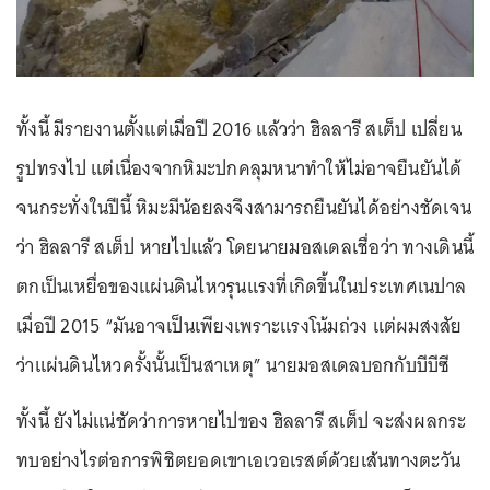
ทั้งนี้ มีรายงานตั้งแต่เมื่อปี 2016 แล้วว่า ฮิลลารี สเต็ป เปลี่ยน
รูปทรงไป แต่เนื่องจากหิมะปกคลุมหนาทำให้ไม่อาจยืนยันได้
จนกระทั่งในปีนี้ หิมะมีน้อยลงจึงสามารถยืนยันได้อย่างชัดเจน
ว่า ฮิลลารี สเต็ป หายไปแล้ว โดยนายมอสเดลเชื่อว่า ทางเดินนี้
ตกเป็นเหยื่อของแผ่นดินไหวรุนแรงที่เกิดขึ้นในประเทศเนปาล
เมื่อปี 2015 “มันอาจเป็นเพียงเพราะแรงโน้มถ่วง แต่ผมสงสัย
ว่าแผ่นดินไหวครั้งนั้นเป็นสาเหตุ” นายมอสเดลบอกกับบีบีซี
ทั้งนี้ ยังไม่แน่ชัดว่าการหายไปของ ฮิลลารี สเต็ป จะส่งผลกระ
ทบอย่างไรต่อการพิชิตยอดเขาเอเวอเรสต์ด้วยเส้นทางตะวัน