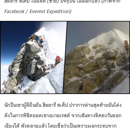
ฮิลลารี สเต็ป ในอดีต (ซ้าย) ปัจจุบัน ไม่มีอีกแล้ว (ภาพจาก
Facebook / Everest Expedition)
นักปีนเขาผู้ดียืนยัน ฮิลลารี สเต็ป ปราการด่านสุดท้ายอันโด่ง
ดังในการพิชิตยอดเขาเอเวอเรสต์ จากเส้นทางทิศตะวันออก
เฉียงใต้ พังทลายแล้ว โดยเชื่อว่าเป็นเพราะผลกระทบจาก