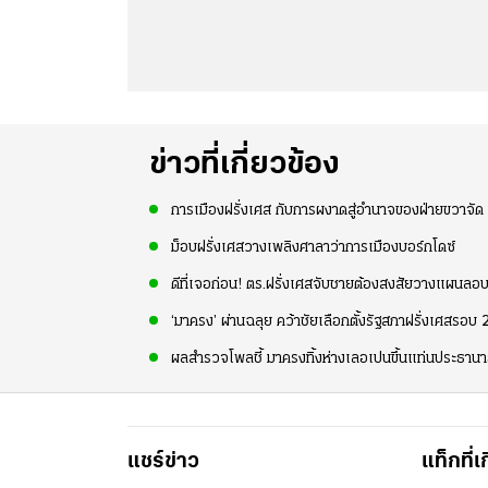
ข่าวที่เกี่ยวข้อง
การเมืองฝรั่งเศส กับการผงาดสู่อำนาจของฝ่ายขวาจัด
ม็อบฝรั่งเศสวางเพลิงศาลาว่าการเมืองบอร์กโดซ์
ดีที่เจอก่อน! ตร.ฝรั่งเศสจับชายต้องสงสัยวางแผนลอ
‘มาครง’ ผ่านฉลุย คว้าชัยเลือกตั้งรัฐสภาฝรั่งเศสรอบ
ผลสำรวจโพลชี้ มาครงทิ้งห่างเลอเปนขึ้นแท่นประธานาธ
แชร์ข่าว
แท็กที่เ