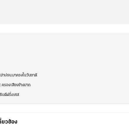
บฆ่าปธน.มาครงในวันชาติ
 2 ครองเสียงข้างมาก
ิบดีฝรั่งเศส
กี่ยวข้อง