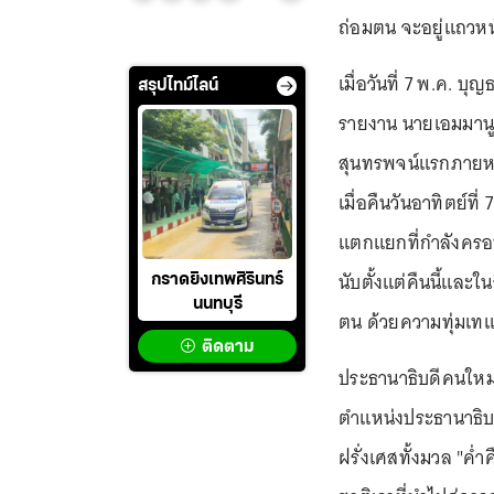
ถ่อมตน จะอยู่แถวหน้
เมื่อวันที่ 7 พ.ค. บ
สรุปไทม์ไลน์
รายงาน นายเอมมานูเ
สุนทรพจน์แรกภายหล
เมื่อคืนวันอาทิตย์ท
แตกแยกที่กำลังครอ
นับตั้งแต่คืนนี้และใ
กราดยิงเทพศิรินทร์
นนทบุรี
ตน ด้วยความทุ่มเท
ติดตาม
ประธานาธิบดีคนใหม่ข
ตำแหน่งประธานาธิบด
ฝรั่งเศสทั้งมวล "ค่