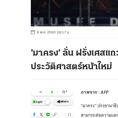
8 พ.ค. 2560 08:17 น.
'มาครง' ลั่น ฝรั่งเศสแ
ประวัติศาสตร์หน้าใหม่
ภาพจาก : AFP
+
ก
ก
-ก
ฟังข่าว
Light
"มาครง" ประธานาธิบ
สามารถต่อความแตกแย