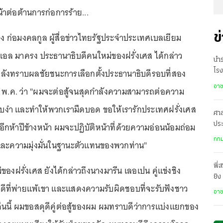
าต่อต้านการก่อการร้าย...
ุญธง ก่อมงคลกูล ผู้สื่อข่าวไทยรัฐประจำประเทศเบลเยียม
ข
อล มาครง ประธานาธิบดีคนใหม่ของฝรั่งเศส ได้กล่าว
นำร
ังทราบผลชัยชนะการเลือกตั้งประธานาธิบดีรอบที่สอง
โรง
อา
ี่ 7 พ.ค. ว่า "ผมจะต่อสู้จนสุดกำลังความสามารถต่อความ
บงำ และทำให้พวกเรามืดบอด ขอให้เรารักประเทศฝรั่งเศส
ศา
นอีกห้าปีข้างหน้า ผมจะปฏิบัติหน้าที่ด้วยความอ่อนน้อมถ่อม
ประ
คว้
กทม
และความมุ่งมั่นในฐานะตัวแทนของพวกท่าน"
พี่
องฝรั่งเศส ยังได้กล่าวถึงนางมารีน เลอเปน คู่แข่งชิง
ยิง
ีที่พ่ายแพ้เขา และแสดงความรับผิดชอบที่จะรับฟังชาว
เสี
อา
ำคืนนี้ ผมขอสดุดีคู่ต่อสู้ของผม ผมทราบดีว่าการแบ่งแยกของ