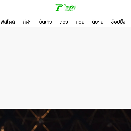
ลฟ์สไตล์
กีฬา
บันเทิง
ดวง
หวย
นิยาย
ช็อปปิ้ง