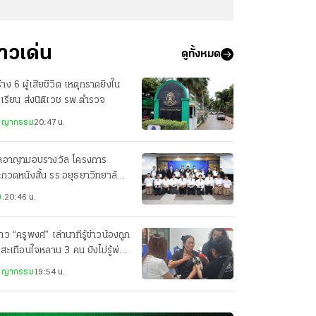
่าวเด่น
ดูทั้งหมด
่าง 6 ผู้เสียชีวิต เหตุกราดยิงใน
เรียน ส่งนิติเวช รพ.ตำรวจ
ชญากรรม
20:47 น.
ลอาญามอบรางวัล โครงการ
กวดหนังสั้น รร.อยุธยาวิทยาลัย
ารางวัลชนะเลิศ
.
20:46 น.
สาว “ครูพงศ์” เล่านาทีรู้ข่าวน้องถูก
 สะเทือนใจหลาน 3 คน ยังไม่รู้พ่อ
ยชีวิต
ชญากรรม
19:54 น.