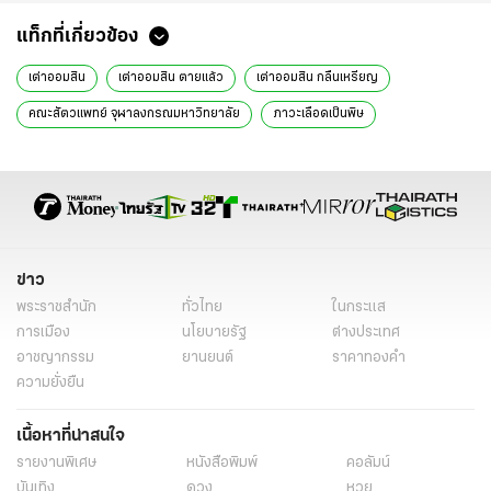
แท็กที่เกี่ยวข้อง
เต่าออมสิน
เต่าออมสิน ตายแล้ว
เต่าออมสิน กลืนเหรียญ
คณะสัตวแพทย์ จุฬาลงกรณมหาวิทยาลัย
ภาวะเลือดเป็นพิษ
ข่าว
พระราชสำนัก
ทั่วไทย
ในกระแส
การเมือง
นโยบายรัฐ
ต่างประเทศ
อาชญากรรม
ยานยนต์
ราคาทองคำ
ความยั่งยืน
เนื้อหาที่น่าสนใจ
รายงานพิเศษ
หนังสือพิมพ์
คอลัมน์
บันเทิง
ดวง
หวย