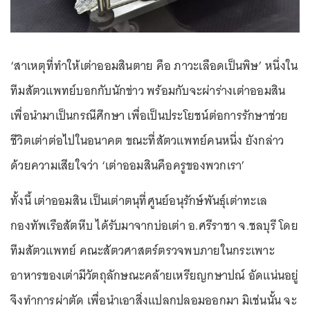
‘สาเหตุที่ทำให้เต่าออมสินตาย คือ ภาวะเลือดเป็นพิษ’ หนึ่งใน
ทีมสัตวแพทย์บอกกับนักข่าว พร้อมกับจะผ่าร่างเต่าออมสิน
เพื่อนำมาเป็นกรณีศึกษา เพื่อเป็นประโยชน์ต่อการรักษาช่วย
ชีวิตเต่าต่อไปในอนาคต ขณะที่สัตวแพทย์คนหนึ่ง ยังกล่าว
ด้วยความเสียใจว่า ‘เต่าออมสินคือครูของพวกเรา’
ทั้งนี้ เต่าออมสิน เป็นเต่าตนุที่ศูนย์อนุรักษ์พันธ์ุเต่าทะเล
กองทัพเรือสัตหีบ ได้รับมาจากบ่อเต่า อ.ศรีราชา จ.ชลบุรี โดย
ทีมสัตวแพทย์ คณะสัตวศาสตร์ตรวจพบภายในกระเพาะ
อาหารของเต่ามีวัตถุลักษณะคล้ายเหรียญกษาปณ์ อัดแน่นอยู่
จึงทำการผ่าตัด เพื่อนำเอาสิ่งแปลกปลอมออกมา มิเช่นนั้น จะ