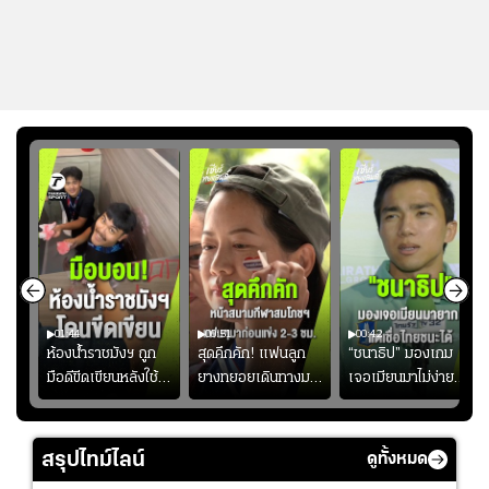
01:44
00:51
00:42
ซียน
ห้องน้ำราชมังฯ ถูก
สุดคึกคัก! แฟนลูก
“ชนาธิป” มองเกม
มือดีขีดเขียนหลังใช้
ยางทยอยเดินทางมา
เจอเมียนมาไม่ง่าย
งลุย
งานเพียงนัดเดียว
หน้าสนามกีฬา
ยอมรับเป็นงานยาก
้ม
สมาคมฟุตบอลฯ
สมโภชฯ กันอย่าง
สำหรับทีมชาติไทย
วอนแฟนบอลร่วมกัน
คึกคัก ก่อนเกมเริ่ม
แต่เชื่อมั่นศักยภาพ
สรุปไทม์ไลน์
ดูทั้งหมด
ดูแล
2-3 ชั่วโมง
ของทัพช้างศึก