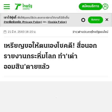
สมัครบริการ
เราใช้คุ้กกี้
เพื่อให้ทุกคนได้ประสบ
การณ์การใช้งานที่ดียิ่งขึ้น
+
ก
ก
-ก
รับทราบ
อ่านเพิ่มเติมคลิก
(Privacy Policy)
และ
(Cookie Policy)
21 มี.ค. 2560 18:20 น.
ข่าว
ต่างประเทศ
ไทยรัฐออนไลน์
เหรียญขอให้ตนเองโชคดี! สื่อนอก
รายงานกระหึ่มโลก ทำ‘เต่า
ออมสิน’ตายแล้ว
...