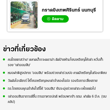
กราดยิงเทพศิรินทร์ นนทบุรี
ติดตาม
ข่าวที่เกี่ยวข้อง
คนไทยตาสว่าง! ตลาดน้ำแจงดราม่า ติดป้ายห้ามโยนเหรียญให้เต่า หวั่นซ้ำ
รอย 'เต่าออมสิน'
หมอผ่าพิสูจน์ซาก 'ออมสิน' พร้อมช่วยเต่าร่วมบ่อ คาดมีเหรียญในท้องเพียบ
วัดดังไอเดียเก๋ ให้โยนเหรียญลงเต่าจำลองในบ่อ รองรับการเสี่ยงทาย
ทร.ไทยขอบคุณกำลังใจที่ให้ 'ออมสิน' ยันจะมุ่งช่วยเต่าทะเลไทยต่อไป
เต่าออมสินอาการดีขึ้น ทานอาหารปกติ พร้อมพาเข้า กทม. ผ่าตัด 6 มี.ค. (ชม
คลิป)