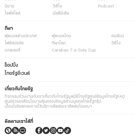
นิยาย
วิดีโอ
Podcast
ไลฟ์สไตล์
มัลติมีเดีย
กีฬา
ฟุตบอลต่่างประเทศ
ฟุตบอลไทย
คอลัมน์
ไฟต์สปอร์ต
กีฬาโลก
วิดีโอ
แกลเลอรี่
Carabao 7-a-Side Cup
ช็อปปิ้ง
ไทยรัฐอีเวนต์
เกี่ยวกับไทยรัฐ
กิจกรรม
ร่วมงานกับเรา
เกี่ยวกับไทยรัฐ
มูลนิธิไทยรัฐ
ศูนย์ข้อมูลไทยรัฐ
FAQ
ศูนย์ช่วยเหลือ
นโยบายคุ้มครองข้อมูลส่วนบุคคลไทยรัฐกรุ๊ป
เงื่อนไขข้อตกลงการใช้บริการ
ติดต่อเรา
ติดต่อโฆษณา
ติดตามเราได้ที่