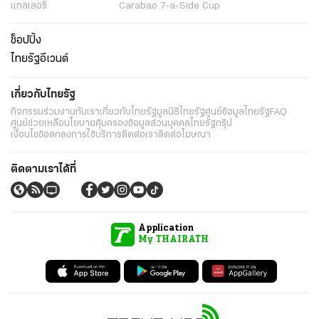
แกลเลอรี่
Carabao 7-a-Side Cup
ช็อปปิ้ง
ไทยรัฐอีเวนต์
เกี่ยวกับไทยรัฐ
กิจกรรม
ร่วมงานกับเรา
เกี่ยวกับไทยรัฐ
มูลนิธิไทยรัฐ
ศูนย์ข้อมูลไทยรัฐ
FAQ
ศูนย์ช่วยเหลือ
นโยบายคุ้มครองข้อมูลส่วนบุคคลไทยรัฐกรุ๊ป
เงื่อนไขข้อตกลงการใช้บริการ
ติดต่อเรา
ติดต่อโฆษณา
ติดตามเราได้ที่
Application
My THAIRATH