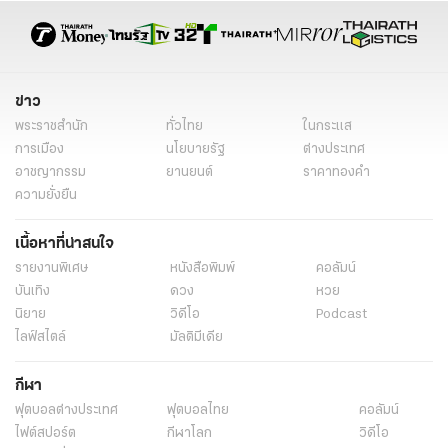
ข่าววันนี้ล่าสุด
ข่าว
พระราชสำนัก
ทั่วไทย
ในกระแส
การเมือง
นโยบายรัฐ
ต่างประเทศ
อาชญากรรม
ยานยนต์
ราคาทองคำ
ความยั่งยืน
เนื้อหาที่น่าสนใจ
รายงานพิเศษ
หนังสือพิมพ์
คอลัมน์
บันเทิง
ดวง
หวย
นิยาย
วิดีโอ
Podcast
ไลฟ์สไตล์
มัลติมีเดีย
กีฬา
ฟุตบอลต่่างประเทศ
ฟุตบอลไทย
คอลัมน์
ไฟต์สปอร์ต
กีฬาโลก
วิดีโอ