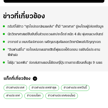
ู่ใน
"คุณเต๊ะ" แฟนพันธุ์
พยายามลงสนามให้
สุดๆ กับการเยือนไทย
แท้วิลล่า นาน 33 ปี
มากขึ้น เพื่อเรียก
ความมั่นใจ
ข่าวที่เกี่ยวข้อง
ทรัมป์โต้ข่าว "ยุทโธปกรณ์หมดคลัง" ย้ำมี "มหาศาล" ขู่ลงโทษผู้ปล่อยข้อมูล
นักวิทยาศาสตร์ยืนยันชิ้นส่วนจรวดสเปซเอ็กซ์ หนัก 4 ตัน พุ่งชนดวงจันทร์
อาจารย์ ม.เคมบริดจ์ลาออก เผชิญมรสุมคัดลอกวิทยานิพนธ์ปริญญาเอก
"อินฟานติโน" ขอโทษปมแผนขายสิทธิ์ฟุตบอลให้เอกชน แต่ยังนั่งประธาน
ฟีฟ่าต่อ
ไต้ฝุ่น “ดอลฟิน” จ่อถล่มทางตอนใต้ของญี่ปุ่น ทางการเตือนคลื่นสูง 9 เมตร
แท็กที่เกี่ยวข้อง
ข่าวต่างประเทศ
ข่าวต่างประเทศล่าสุด
ข่าวต่างประเทศวันนี้
ต่างประเทศ
ข่าวรอบโลก
ข่าวต่างประเทศออนไลน์
ข่าวรอบโลกวันนี้
ข่าวต่างประเทศ ไทยรัฐออนไลน์
ข่าววันนี้