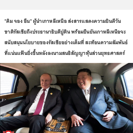
"คิม จอง อึน" ผู้นำเกาหลีเหนือ ส่งสารแสดงความยินดีวัน
ชาติรัสเซียถึงประธานาธิบดีปูติน พร้อมยืนยันเกาหลีเหนือจะ
สนับสนุนนโยบายของรัสเซียอย่างเต็มที่ สะท้อนความสัมพันธ์
ที่แน่นแฟ้นยิ่งขึ้นหลังลงนามสนธิสัญญาหุ้นส่วนยุทธศาสตร์