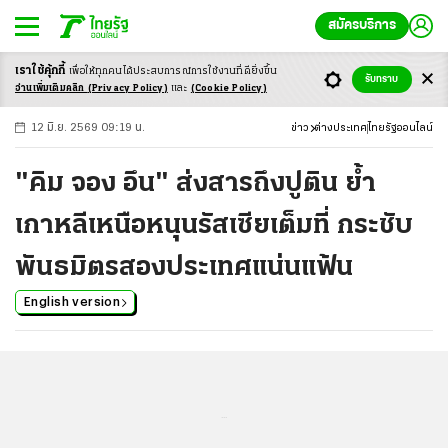
สมัครบริการ
เราใช้คุ้กกี้
เพื่อให้ทุกคนได้ประสบ
การณ์การใช้งานที่ดียิ่งขึ้น
+
ก
ก
-ก
รับทราบ
อ่านเพิ่มเติมคลิก
(Privacy Policy)
และ
(Cookie Policy)
12 มิ.ย. 2569 09:19 น.
ข่าว
ต่างประเทศ
ไทยรัฐออนไลน์
"คิม จอง อึน" ส่งสารถึงปูติน ย้ำ
เกาหลีเหนือหนุนรัสเซียเต็มที่ กระชับ
พันธมิตรสองประเทศแน่นแฟ้น
English version
...