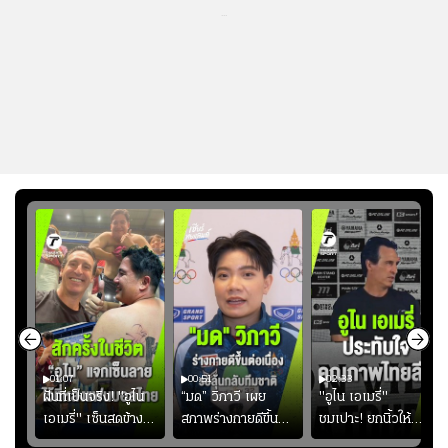
...
01:07
00:51
02:33
้อง
ฝันที่เป็นจริง! "อูไน
“มด” วิภาวี เผย
"อูไน เอเมรี่"
เอเมรี่" เซ็นสดข้าง
สภาพร่างกายดีขึ้น
ชมเปาะ! ยกนิ้วให้
รอยสักบนแผ่นหลัง
อย่างต่อเนื่อง พร้อม
แท็กติกบีจี แฮปปี้