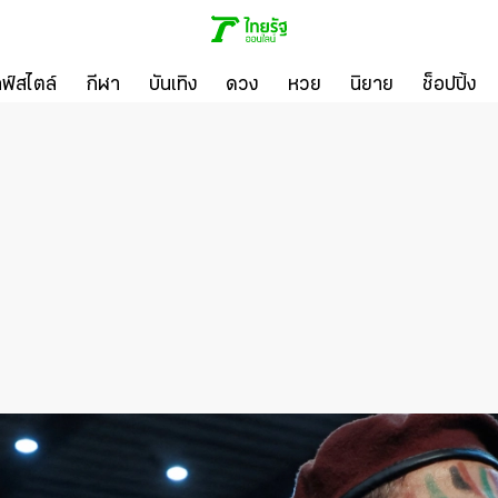
ลฟ์สไตล์
กีฬา
บันเทิง
ดวง
หวย
นิยาย
ช็อปปิ้ง