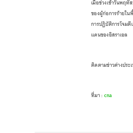
เมื่อช่วงเช้าวันพฤ
ของผู้ก่อการร้ายในพ
การปฏิบัติการโจมตี
แดนของอิสราเอล
ติดตามข่าวต่างประ
ที่มา :
cna