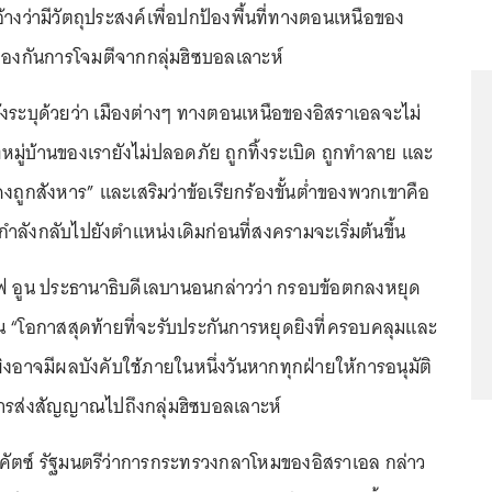
้างว่ามีวัตถุประสงค์เพื่อปกป้องพื้นที่ทางตอนเหนือของ
้องกันการโจมตีจากกลุ่มฮิซบอลเลาะห์
ังระบุด้วยว่า เมืองต่างๆ ทางตอนเหนือของอิสราเอลจะไม่
หมู่บ้านของเรายังไม่ปลอดภัย ถูกทิ้งระเบิด ถูกทำลาย และ
ถูกสังหาร” และเสริมว่าข้อเรียกร้องขั้นต่ำของพวกเขาคือ
ลังกลับไปยังตำแหน่งเดิมก่อนที่สงครามจะเริ่มต้นขึ้น
ซฟ อูน ประธานาธิบดีเลบานอนกล่าวว่า กรอบข้อตกลงหยุด
เป็น “โอกาสสุดท้ายที่จะรับประกันการหยุดยิงที่ครอบคลุมและ
งอาจมีผลบังคับใช้ภายในหนึ่งวันหากทุกฝ่ายให้การอนุมัติ
็นการส่งสัญญาณไปถึงกลุ่มฮิซบอลเลาะห์
คัตซ์ รัฐมนตรีว่าการกระทรวงกลาโหมของอิสราเอล กล่าว