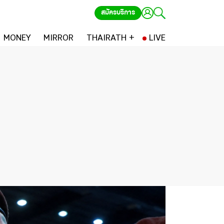
สมัครบริการ
MONEY
MIRROR
THAIRATH +
LIVE