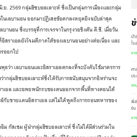
 มิ.ย. 2569 กลุ่มฮิซบอลเลาะห์ ซึ่งเป็นกลุ่มการเมืองและกลุ่ม
ไหวในเลบานอน ออกมาปฏิเสธข้อตกลงหยุดยิงฉบับล่าสุด
ข
บานอน ซึ่งบรรลุที่การเจรจาในกรุงวอชิงตัน ดี.ซี. เมื่อวัน
นำร
ที่อิสราเอลยังโจมตีภาคใต้ของเลบานอนอย่างต่อเนื่อง และ
โรง
ารออกไป
อา
นพุธว่า เลบานอนและอิสราเอลตกลงที่จะบังคับใช้มาตรการ
ศา
ไขว่ากลุ่มฮิซบอลเลาะห์ซึ่งได้รับการสนับสนุนจากอิหร่านจะ
ประ
คว้
กทม
ิสราเอล และอพยพนักรบของตนออกจากพื้นที่ทางตอนใต้
กล้กับชายแดนอิสราเอล แต่ไม่ได้พูดถึงการถอนทหารของ
พี่
ยิง
เสี
อา
ม กัสเซม ผู้นำกลุ่มฮิซบอลเลาะห์ ซึ่งไม่ได้มีส่วนร่วมใน