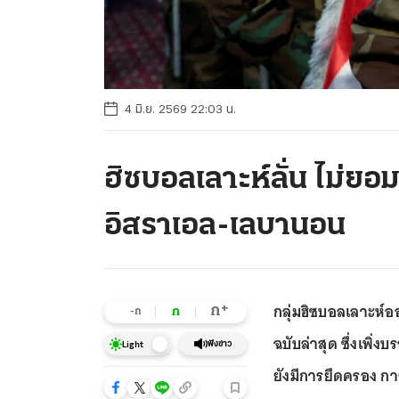
4 มิ.ย. 2569 22:03 น.
ฮิซบอลเลาะห์ลั่น ไม่ย
อิสราเอล-เลบานอน
กลุ่มฮิซบอลเลาะห์
+
ก
ก
-ก
ฉบับล่าสุด ซึ่งเพิ่ง
ฟังข่าว
Light
ยังมีการยึดครอง กา