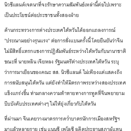
นิวซีแลนด์เจตนาที่จะรักษาความสัมพันธ์เหล่านี้ต่อไปเพราะ
เป็นประโยชน์ต่อประชาชนทั้งสองฝ่าย
ด้านกระทรวงการต่างประเทศไต้หวันได้ออกแถลงการณ์
"ประณามอย่างรุนแรง" ต่อการสั่งแบนครั้งนี้ โดยยืนยันว่าจีน
ไม่มีสิทธิ์แทรกแซงการปฏิสัมพันธ์ระหว่างไต้หวันกับนานาชาติ
ขณะที่ นายหลิน เจียหลง รัฐมนตรีต่างประเทศไต้หวัน ระบุ
ว่าการมาเยือนของคณะ สส. นิวซีแลนด์ ไม่เพียงแต่แสดงถึง
การสนับสนุนไต้หวัน แต่ยังทำให้มิตรภาพระหว่างสองประเทศ
แข็งแกร่งขึ้น ท่ามกลางความท้าทายทางการทูตที่จีนพยายาม
บีบบังคับประเทศต่างๆ ไม่ให้ยุ่งเกี่ยวกับไต้หวัน
ที่ผ่านมา จีนเคยวางมาตรการคว่ำบาตรนักการเมืองสหรัฐฯ
มาแล้วหลายราย เช่น แนนซี เพโลซี อดีตประธานสภาผู้แทน