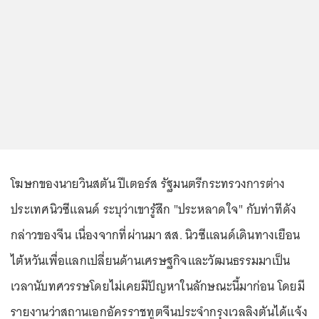
โฆษกของนายวินสตัน ปีเตอร์ส รัฐมนตรีกระทรวงการต่าง
ประเทศนิวซีแลนด์ ระบุว่าเขารู้สึก "ประหลาดใจ" กับท่าทีดัง
กล่าวของจีน เนื่องจากที่ผ่านมา สส. นิวซีแลนด์เดินทางเยือน
ไต้หวันเพื่อแลกเปลี่ยนด้านเศรษฐกิจและวัฒนธรรมมาเป็น
เวลานับทศวรรษโดยไม่เคยมีปัญหาในลักษณะนี้มาก่อน โดยมี
รายงานว่าสถานเอกอัครราชทูตจีนประจำกรุงเวลลิงตันได้แจ้ง