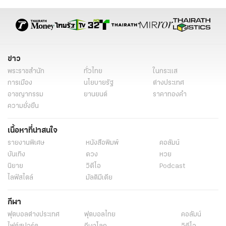
ข่าวต่างประเทศไทยรัฐ
ข่าวต่างประเทศ ไทยรัฐออนไลน์
ข่าววันนี้
ข่าววันนี้ล่าสุด
ข่าว
พระราชสำนัก
ทั่วไทย
ในกระแส
การเมือง
นโยบายรัฐ
ต่างประเทศ
อาชญากรรม
ยานยนต์
ราคาทองคำ
ความยั่งยืน
เนื้อหาที่น่าสนใจ
รายงานพิเศษ
หนังสือพิมพ์
คอลัมน์
บันเทิง
ดวง
หวย
นิยาย
วิดีโอ
Podcast
ไลฟ์สไตล์
มัลติมีเดีย
กีฬา
ฟุตบอลต่่างประเทศ
ฟุตบอลไทย
คอลัมน์