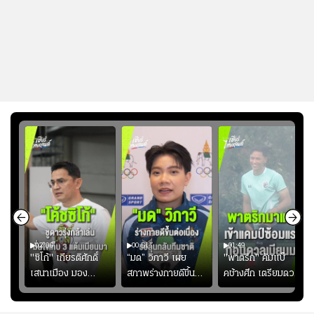
02:06
00:51
01:49
ียร์
"ซิโก้" เกียรติศักดิ์
“มด” วิภาวี เผย
"พาตริก" คัมแบ็
บ
เสนาเมือง มอง
สภาพร่างกายดีขึ้น
คช้างศึก เตรียมดวล
"
ว่าการเปิดโอกาสให้
อย่างต่อเนื่อง พร้อม
เมียนมา อาเซียน คัพ
่ใบ?
แข้งดาวรุ่งลงสนาม
พยายามลงสนามให้
2026 #ฟุตบอล