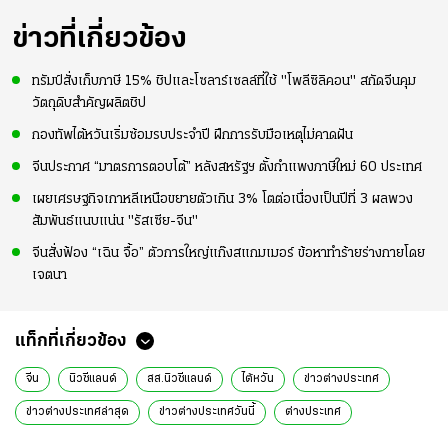
อย่างต่อเนื่อง
มากขึ้น เพื่อเรียก
#ทีมชาติไทย
ความมั่นใจ
ข่าวที่เกี่ยวข้อง
ทรัมป์สั่งเก็บภาษี 15% ชิปและโซลาร์เซลล์ที่ใช้ "โพลีซิลิคอน" สกัดจีนคุม
วัตถุดิบสำคัญผลิตชิป
กองทัพไต้หวันเริ่มซ้อมรบประจำปี ฝึกการรับมือเหตุไม่คาดฝัน
จีนประกาศ “มาตรการตอบโต้” หลังสหรัฐฯ ตั้งกำแพงภาษีใหม่ 60 ประเทศ
เผยเศรษฐกิจเกาหลีเหนือขยายตัวเกิน 3% โตต่อเนื่องเป็นปีที่ 3 ผลพวง
สัมพันธ์แนบแน่น "รัสเซีย-จีน"
จีนสั่งฟ้อง “เฉิน จื้อ” ตัวการใหญ่แก๊งสแกมเมอร์ ข้อหาทำร้ายร่างกายโดย
เจตนา
แท็กที่เกี่ยวข้อง
จีน
นิวซีแลนด์
สส.นิวซีแลนด์
ไต้หวัน
ข่าวต่างประเทศ
ข่าวต่างประเทศล่าสุด
ข่าวต่างประเทศวันนี้
ต่างประเทศ
ข่าวรอบโลก
ข่าวรอบโลกวันนี้
ข่าวต่างประเทศออนไลน์