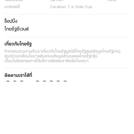
ไฟต์สปอร์ต
กีฬาโลก
วิดีโอ
แกลเลอรี่
Carabao 7-a-Side Cup
ช็อปปิ้ง
ไทยรัฐอีเวนต์
เกี่ยวกับไทยรัฐ
กิจกรรม
ร่วมงานกับเรา
เกี่ยวกับไทยรัฐ
มูลนิธิไทยรัฐ
ศูนย์ข้อมูลไทยรัฐ
FAQ
ศูนย์ช่วยเหลือ
นโยบายคุ้มครองข้อมูลส่วนบุคคลไทยรัฐกรุ๊ป
เงื่อนไขข้อตกลงการใช้บริการ
ติดต่อเรา
ติดต่อโฆษณา
ติดตามเราได้ที่
Application
My THAIRATH