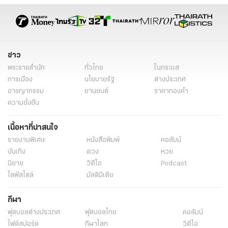
ข่าวต่างประเทศ
ข่าวต่างประเทศ ไทยรัฐ
ข่าวต่างประเทศ ไทยรัฐออนไลน์
เรื่องเด่น
ข่าววันนี้
ข่าว
พระราชสำนัก
ทั่วไทย
ในกระแส
การเมือง
นโยบายรัฐ
ต่างประเทศ
อาชญากรรม
ยานยนต์
ราคาทองคำ
ความยั่งยืน
เนื้อหาที่น่าสนใจ
รายงานพิเศษ
หนังสือพิมพ์
คอลัมน์
บันเทิง
ดวง
หวย
นิยาย
วิดีโอ
Podcast
ไลฟ์สไตล์
มัลติมีเดีย
กีฬา
ฟุตบอลต่่างประเทศ
ฟุตบอลไทย
คอลัมน์
ไฟต์สปอร์ต
กีฬาโลก
วิดีโอ