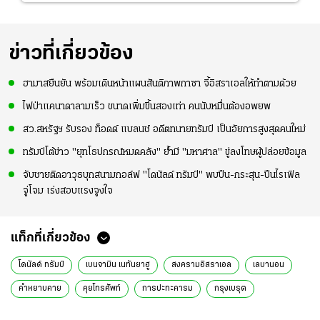
ข่าวที่เกี่ยวข้อง
ฮามาสยืนยัน พร้อมเดินหน้าแผนสันติภาพกาซา จี้อิสราเอลให้ทำตามด้วย
ไฟป่าแคนาดาลามเร็ว ขนาดเพิ่มขึ้นสองเท่า คนนับหมื่นต้องอพยพ
สว.สหรัฐฯ รับรอง ท็อดด์ แบลนช์ อดีตทนายทรัมป์ เป็นอัยการสูงสุดคนใหม่
ทรัมป์โต้ข่าว "ยุทโธปกรณ์หมดคลัง" ย้ำมี "มหาศาล" ขู่ลงโทษผู้ปล่อยข้อมูล
จับชายติดอาวุธบุกสนามกอล์ฟ "โดนัลด์ ทรัมป์" พบปืน-กระสุน-ปืนไรเฟิล
จู่โจม เร่งสอบแรงจูงใจ
แท็กที่เกี่ยวข้อง
โดนัลด์ ทรัมป์
เบนจามิน เนทันยาฮู
สงครามอิสราเอล
เลบานอน
คำหยาบคาย
คุยโทรศัพท์
การปะทะคารม
กรุงเบรุต
สงครามอิหร่าน
ตะวันออกกลาง
สหรัฐอเมริกา
อิสราเอล