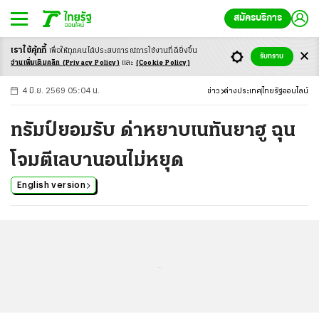
สมัครบริการ
เราใช้คุ้กกี้
เพื่อให้ทุกคนได้ประสบ
การณ์การใช้งานที่ดียิ่งขึ้น
+
ก
ก
-ก
รับทราบ
อ่านเพิ่มเติมคลิก
(Privacy Policy)
และ
(Cookie Policy)
4 มิ.ย. 2569 05:04 น.
ข่าว
ต่างประเทศ
ไทยรัฐออนไลน์
ทรัมป์ยอมรับ ด่าหยาบเนทันยาฮู ฉุน
โจมตีเลบานอนไม่หยุด
English version
...