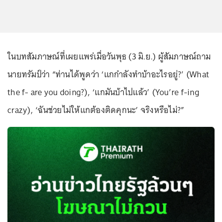
ในบทสัมภาษณ์ที่เผยแพร่เมื่อวันพุธ (3 มิ.ย.) ผู้สัมภาษณ์ถาม
นายทรัมป์ว่า “ท่านได้พูดว่า ‘แกกำลังทำบ้าอะไรอยู่?’ (What
the f- are you doing?), ‘แกมันบ้าไปแล้ว’ (You’re f-ing
crazy), ‘ฉันช่วยไม่ให้แกต้องติดคุกนะ’ จริงหรือไม่?”