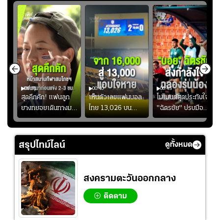
00:51
00:40
00:45
้ช
สุดคึกคัก! แฟนลูก
เห็นตัวเลขแฟนบอล
โมเมนต์สุดประทับใจ!
ม
ยางทยอยเดินทางมา
ไทย 13,026 บน
"ฉัตรชัย" ปรบมือ
า
หน้าสนามกีฬา
สกอร์บอร์ดแล้วแอบ
ฉลองประตูแรกให้
่สุด
สมโภชฯ กันอย่าง
ใจหาย น้อยกว่านัดที่
ดาวรุ่ง "เจะฮานาฟี"
คึกคัก ก่อนเกมเริ่ม
แล้วเจอมาเลเซียตั้ง
ในสีเสื้อช้างศึกชุด
สรุปไทม์ไลน์
ดูทั้งหมด
2-3 ชั่วโมง
อย่างเห็นได้ชัด
ใหญ่
สงครามตะวันออกกลาง
ติดตาม