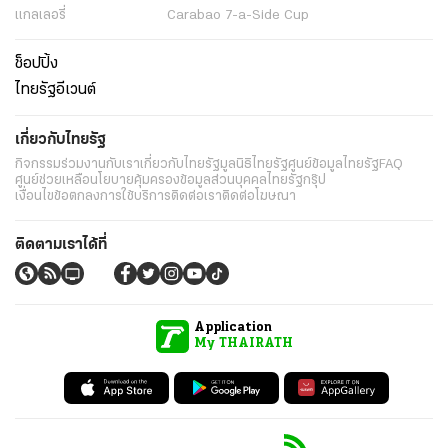
แกลเลอรี่
Carabao 7-a-Side Cup
ช็อปปิ้ง
ไทยรัฐอีเวนต์
เกี่ยวกับไทยรัฐ
กิจกรรม
ร่วมงานกับเรา
เกี่ยวกับไทยรัฐ
มูลนิธิไทยรัฐ
ศูนย์ข้อมูลไทยรัฐ
FAQ
ศูนย์ช่วยเหลือ
นโยบายคุ้มครองข้อมูลส่วนบุคคลไทยรัฐกรุ๊ป
เงื่อนไขข้อตกลงการใช้บริการ
ติดต่อเรา
ติดต่อโฆษณา
ติดตามเราได้ที่
Application
My THAIRATH