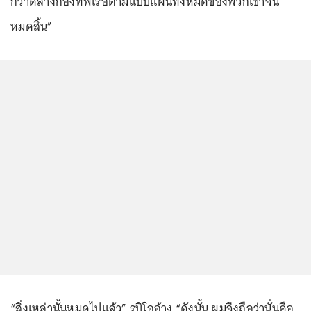
กวาดล้างกองทัพเรือตามแบบแผนทั้งหมดของพวกเขาจน
หมดสิ้น”
...
“สิ่งเหล่านั้นหมดไปแล้ว” รูบิโออ้าง “ดังนั้น ผมจึงถือว่านั่นคือ