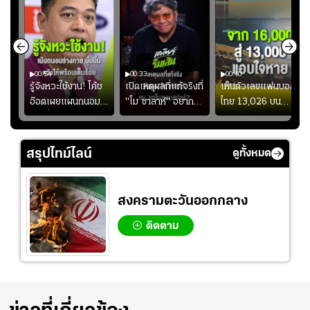
00:54
00:33
00:40
ร
รู้จังหวะใช้งาน! โค้ช
เปิดเหตุผลที่แท้จริงที่
เห็นตัวเลขแฟนบอล
อ๊อตเผยแผนถนอม
"โม ซาลาห์" อยาก
ไทย 13,026 บน
ึ้น
“บุ๋มบิ๋ม” เพื่อรักษา
ย้ายซบ "แทร็บซอนส
สกอร์บอร์ดแล้วแอบ
ย
ร่างกายให้พร้อมที่สุด
ปอร์"
ใจหาย น้อยกว่านัดที่
ที่
แล้วเจอมาเลเซียตั้ง
สรุปไทม์ไลน์
ดูทั้งหมด
อย่างเห็นได้ชัด
สงครามตะวันออกกลาง
ติดตาม