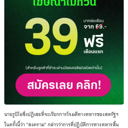
นายรูบิโอซึ่งปฏิเสธที่จะเรียกการโจมตีทางทหารของสหรัฐฯ
ในครั้งนี้ว่า “สงคราม” กล่าวว่าการที่ปฏิบัติการทางทหารสิ้น