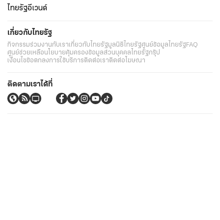
ไทยรัฐอีเวนต์
เกี่ยวกับไทยรัฐ
กิจกรรม
ร่วมงานกับเรา
เกี่ยวกับไทยรัฐ
มูลนิธิไทยรัฐ
ศูนย์ข้อมูลไทยรัฐ
FAQ
ศูนย์ช่วยเหลือ
นโยบายคุ้มครองข้อมูลส่วนบุคคลไทยรัฐกรุ๊ป
เงื่อนไขข้อตกลงการใช้บริการ
ติดต่อเรา
ติดต่อโฆษณา
ติดตามเราได้ที่
Application
My THAIRATH