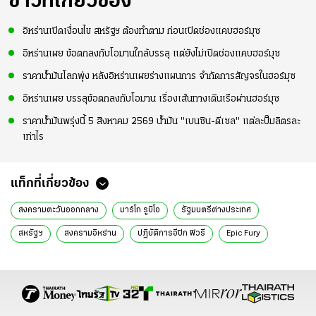
ข่าวที่เกี่ยวข้อง
อิหร่านเปิดเงื่อนไข สหรัฐฯ ต้องทำตาม ก่อนเปิดช่องแคบฮอร์มุซ
อิหร่านเผย ข้อตกลงกับโอมานใกล้บรรลุ แต่ยังไม่เปิดช่องแคบฮอร์มุซ
ราคาน้ำมันโลกพุ่ง หลังอิหร่านเผยร่างแผนการ จำกัดการสัญจรในฮอร์มุซ
อิหร่านเผย บรรลุข้อตกลงกับโอมาน เรื่องเส้นทางเดินเรือผ่านฮอร์มุซ
ราคาน้ำมันพรุ่งนี้ 5 สิงหาคม 2569 น้ำมัน "เบนซิน-ดีเซล" แต่ละปั๊มลิตรละ
เท่าไร
แท็กที่เกี่ยวข้อง
สงครามตะวันออกกลาง
มาร์โก รูบิโอ
รัฐมนตรีต่างประเทศ
สหรัฐฯ
สงครามอิหร่าน
ปฏิบัติการอีปิก ฟิวรี
Epic Fury
กองทัพเรืออิหร่าน
คณะกรรมการกิจการต่างประเทศ
ข่าวต่างประเทศ
ข่าวต่างประเทศ ไทยรัฐ
ข่าวต่างประเทศ ไทยรัฐออนไลน์
เรื่องเด่น
ข่าววันนี้