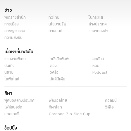
ข่าว
พระราชสำนัก
ทั่วไทย
ในกระแส
การเมือง
นโยบายรัฐ
ต่างประเทศ
อาชญากรรม
ยานยนต์
ราคาทองคำ
ความยั่งยืน
เนื้อหาที่น่าสนใจ
รายงานพิเศษ
หนังสือพิมพ์
คอลัมน์
บันเทิง
ดวง
หวย
นิยาย
วิดีโอ
Podcast
ไลฟ์สไตล์
มัลติมีเดีย
กีฬา
ฟุตบอลต่่างประเทศ
ฟุตบอลไทย
คอลัมน์
ไฟต์สปอร์ต
กีฬาโลก
วิดีโอ
แกลเลอรี่
Carabao 7-a-Side Cup
ช็อปปิ้ง