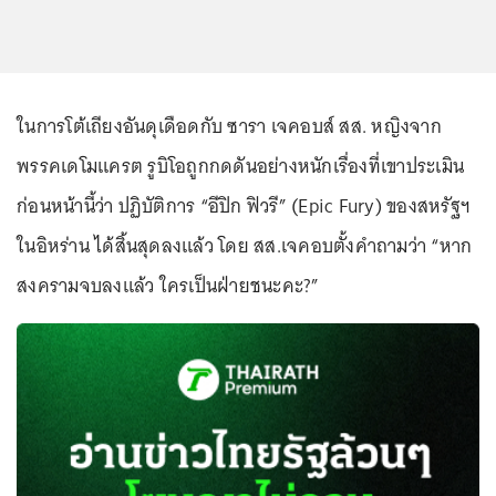
ในการโต้เถียงอันดุเดือดกับ ซารา เจคอบส์ สส. หญิงจาก
พรรคเดโมแครต รูบิโอถูกกดดันอย่างหนักเรื่องที่เขาประเมิน
ก่อนหน้านี้ว่า ปฏิบัติการ “อีปิก ฟิวรี” (Epic Fury) ของสหรัฐฯ
ในอิหร่าน ได้สิ้นสุดลงแล้ว โดย สส.เจคอบตั้งคำถามว่า “หาก
สงครามจบลงแล้ว ใครเป็นฝ่ายชนะคะ?”