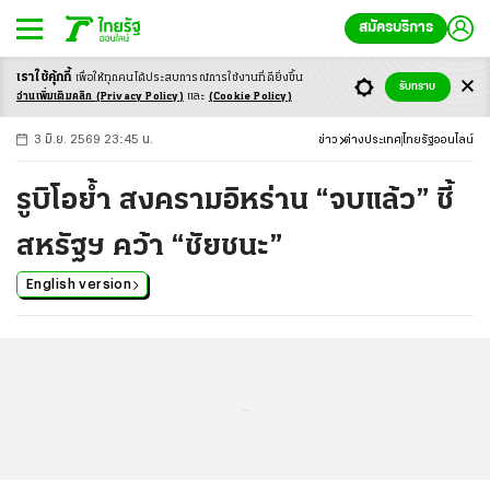
สมัครบริการ
เราใช้คุ้กกี้
เพื่อให้ทุกคนได้ประสบ
การณ์การใช้งานที่ดียิ่งขึ้น
+
ก
ก
-ก
รับทราบ
อ่านเพิ่มเติมคลิก
(Privacy Policy)
และ
(Cookie Policy)
3 มิ.ย. 2569 23:45 น.
ข่าว
ต่างประเทศ
ไทยรัฐออนไลน์
รูบิโอย้ำ สงครามอิหร่าน “จบแล้ว” ชี้
สหรัฐฯ คว้า “ชัยชนะ”
English version
...